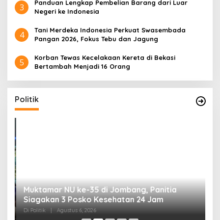
Panduan Lengkap Pembelian Barang dari Luar
3
Negeri ke Indonesia
Tani Merdeka Indonesia Perkuat Swasembada
4
Pangan 2026, Fokus Tebu dan Jagung
Korban Tewas Kecelakaan Kereta di Bekasi
5
Bertambah Menjadi 16 Orang
Politik
uk
Muktamar NU ke-35 di Jombang, Panitia
K
Siagakan 3 Posko Kesehatan 24 Jam
K
D
Di Politik
|
Agustus 6, 2026
Di 