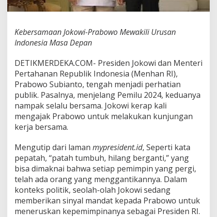
a
b
o
Kebersamaan Jokowi-Prabowo Mewakili Urusan
w
o
Indonesia Masa Depan
M
e
DETIKMERDEKA.COM- Presiden Jokowi dan Menteri
w
Pertahanan Republik Indonesia (Menhan RI),
a
Prabowo Subianto, tengah menjadi perhatian
k
i
publik. Pasalnya, menjelang Pemilu 2024, keduanya
l
nampak selalu bersama. Jokowi kerap kali
i
mengajak Prabowo untuk melakukan kunjungan
U
kerja bersama.
r
u
s
Mengutip dari laman
mypresident.id
, Seperti kata
a
pepatah, “patah tumbuh, hilang berganti,” yang
n
bisa dimaknai bahwa setiap pemimpin yang pergi,
I
telah ada orang yang menggantikannya. Dalam
n
d
konteks politik, seolah-olah Jokowi sedang
o
memberikan sinyal mandat kepada Prabowo untuk
n
meneruskan kepemimpinanya sebagai Presiden RI.
e