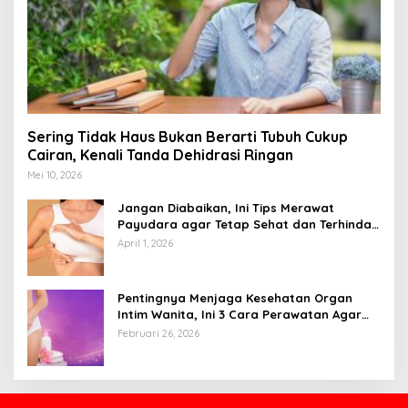
Sering Tidak Haus Bukan Berarti Tubuh Cukup
Cairan, Kenali Tanda Dehidrasi Ringan
Mei 10, 2026
Jangan Diabaikan, Ini Tips Merawat
Payudara agar Tetap Sehat dan Terhindar
dari Risiko Penyakit
April 1, 2026
Pentingnya Menjaga Kesehatan Organ
Intim Wanita, Ini 3 Cara Perawatan Agar
Tetap Bersih
Februari 26, 2026