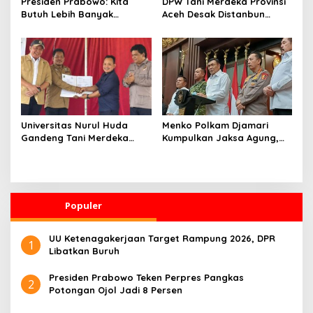
Presiden Prabowo: Kita
DPW Tani Merdeka Provinsi
Butuh Lebih Banyak
Aceh Desak Distanbun
Ilmuwan untuk Perkuat
Segera Cairkan Dana
Sains dan Teknologi
Rehabilitasi Lahan
Pertanian Pascabanjir
Universitas Nurul Huda
Menko Polkam Djamari
Gandeng Tani Merdeka
Kumpulkan Jaksa Agung,
Indonesia, Perkuat
Kapolri, Panglima TNI, dan
Pendampingan Petani dan
Kepala BIN, Bahas Situasi
Hilirisasi Riset Pertanian
Nasional
Populer
UU Ketenagakerjaan Target Rampung 2026, DPR
1
Libatkan Buruh
Presiden Prabowo Teken Perpres Pangkas
2
Potongan Ojol Jadi 8 Persen