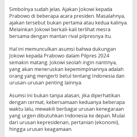
s
Simbolnya sudah jelas. Ajakan Jokowi kepada
i
a
Prabowo di beberapa acara presiden. Masalahnya,
M
ajakan tersebut bukan pertama atau kedua kalinya.
a
Melainkan Jokowi berkali-kali terlihat mesra
s
bersama dengan mantan rival pilpresnya itu.
a
D
e
Hal ini memunculkan asumsi bahwa dukungan
p
Jokowi kepada Prabowo dalam Pilpres 2024
a
semakin matang. Jokowi seolah ingin nantinya,
n
yang akan meneruskan kepemimpinannya adalah
orang yang mengerti betul tentang Indonesia dan
urusan-urusan penting lainnya.
Asumsi ini bukan tanpa alasan, jika diperhatikan
dengan cermat, kebersamaan keduanya beberapa
waktu lalu, mewakili berbagai urusan kenegaraan
yang urgen dibutuhkan Indonesia ke depan. Mulai
dari urusan kepresidenan, pertanian (ekonomi),
hingga urusan keagamaan.