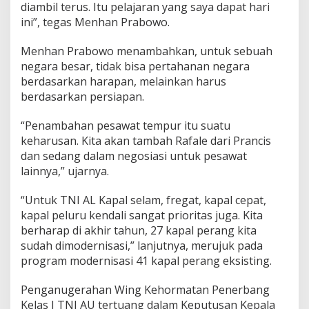
diambil terus. Itu pelajaran yang saya dapat hari
a
ini”, tegas Menhan Prabowo.
t
a
n
Menhan Prabowo menambahkan, untuk sebuah
P
negara besar, tidak bisa pertahanan negara
e
berdasarkan harapan, melainkan harus
n
berdasarkan persiapan.
e
r
b
“Penambahan pesawat tempur itu suatu
a
keharusan. Kita akan tambah Rafale dari Prancis
n
dan sedang dalam negosiasi untuk pesawat
g
lainnya,” ujarnya.
K
e
l
“Untuk TNI AL Kapal selam, fregat, kapal cepat,
a
kapal peluru kendali sangat prioritas juga. Kita
s
berharap di akhir tahun, 27 kapal perang kita
I
sudah dimodernisasi,” lanjutnya, merujuk pada
program modernisasi 41 kapal perang eksisting.
Penganugerahan Wing Kehormatan Penerbang
Kelas I TNI AU tertuang dalam Keputusan Kepala