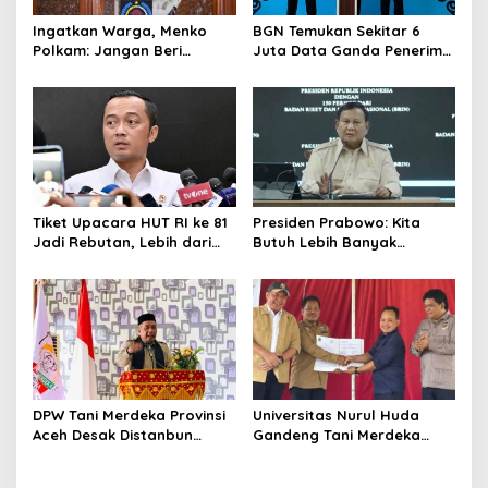
Ingatkan Warga, Menko
BGN Temukan Sekitar 6
Polkam: Jangan Beri
Juta Data Ganda Penerima
Peluang Hal Buruk Masuk
MBG, Ini yang Dilakukan
Lebih Dulu
Sudaryono
Tiket Upacara HUT RI ke 81
Presiden Prabowo: Kita
Jadi Rebutan, Lebih dari
Butuh Lebih Banyak
128 Ribu Orang Mendaftar
Ilmuwan untuk Perkuat
dalam Sehari
Sains dan Teknologi
DPW Tani Merdeka Provinsi
Universitas Nurul Huda
Aceh Desak Distanbun
Gandeng Tani Merdeka
Segera Cairkan Dana
Indonesia, Perkuat
Rehabilitasi Lahan
Pendampingan Petani dan