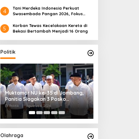
Tani Merdeka Indonesia Perkuat
4
Swasembada Pangan 2026, Fokus
Tebu dan Jagung
Korban Tewas Kecelakaan Kereta di
5
Bekasi Bertambah Menjadi 16 Orang
Politik
Kendagri Minta Kepala Daerah
Pemerintah Past
Jadikan Koperasi Merah Putih
Putusan MK, An
Penggerak Ekonomi Desa
Dipisah dari Dan
Di Headline, Politik
|
Agustus 6, 2026
Di Headline, Politik
|
Ag
Olahraga