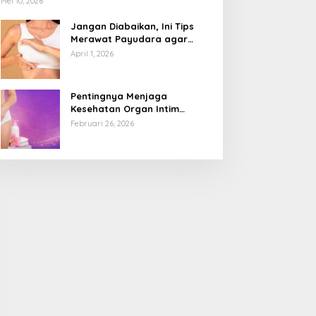
Mei 10, 2026
Jangan Diabaikan, Ini Tips
Merawat Payudara agar
Tetap Sehat dan Terhindar
April 1, 2026
dari Risiko Penyakit
Pentingnya Menjaga
Kesehatan Organ Intim
Wanita, Ini 3 Cara Perawatan
Februari 26, 2026
Agar Tetap Bersih