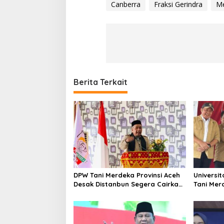
Canberra
Fraksi Gerindra
Me
Berita Terkait
DPW Tani Merdeka Provinsi Aceh
Universi
Desak Distanbun Segera Cairkan
Tani Mer
Dana Rehabilitasi Lahan
Pendamp
Pertanian Pascabanjir
Hilirisas