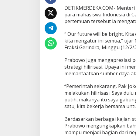
e
DETIKMERDEKA.COM- Menteri P
s
para mahasiswa Indonesia di Can
i
pertemuan tersebut ia mengat
a
C
e
“ Our future will be bright. Ki
r
kita mengatur ini semua,” ujar
a
Fraksi Gerindra, Minggu (12/2/
h
:
Prabowo juga mengapresiasi p
P
e
strategi hilirisasi. Upaya ini
m
memanfaatkan sumber daya alam
i
m
“Pemerintah sekarang, Pak Jok
p
melakukan hilirisasi. Saya dulu 
i
n
putih, makanya itu saya gabung
H
satu, kita bekerja bersama un
a
r
Berdasarkan berbagai kajian st
u
Prabowo mengungkapkan bahwa
s
K
mampu menjadi bagian dari nega