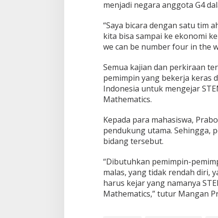
e
menjadi negara anggota G4 da
r
j
“Saya bicara dengan satu tim a
a
kita bisa sampai ke ekonomi ke
K
e
we can be number four in the w
r
a
Semua kajian dan perkiraan te
s
pemimpin yang bekerja keras dan
Indonesia untuk mengejar STEM
Mathematics.
Kepada para mahasiswa, Prab
pendukung utama. Sehingga, pe
bidang tersebut.
“Dibutuhkan pemimpin-pemimpin
malas, yang tidak rendah diri, y
harus kejar yang namanya STEM
Mathematics,” tutur Mangan 