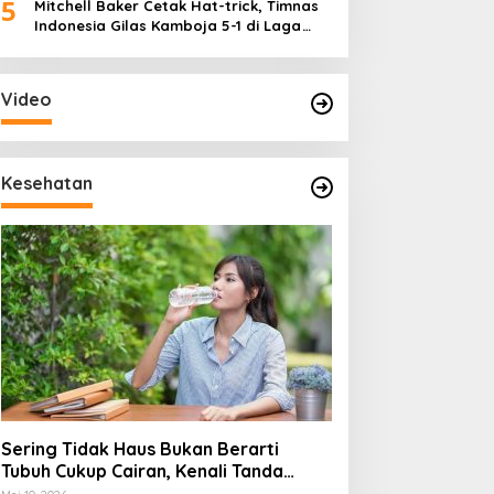
5
Mitchell Baker Cetak Hat-trick, Timnas
Indonesia Gilas Kamboja 5-1 di Laga
Perdana Piala AFF 2026
Video
Kesehatan
Sering Tidak Haus Bukan Berarti
Tubuh Cukup Cairan, Kenali Tanda
Dehidrasi Ringan