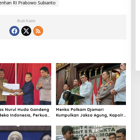
nhan RI Prabowo Subianto
Ikuti Kami
tas Nurul Huda Gandeng
Menko Polkam Djamari
deka Indonesia, Perkuat
Kumpulkan Jaksa Agung, Kapolri,
ingan Petani dan
Panglima TNI, dan Kepala BIN,
i Riset Pertanian
Bahas Situasi Nasional