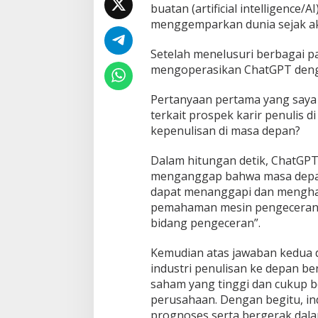
buatan (artificial intelligence
a
menggemparkan dunia sejak ak
Setelah menelusuri berbagai p
mengoperasikan ChatGPT deng
Pertanyaan pertama yang say
terkait prospek karir penulis 
kepenulisan di masa depan?
Dalam hitungan detik, ChatGP
menganggap bahwa masa depan k
dapat menanggapi dan menghada
pemahaman mesin pengeceran 
bidang pengeceran”.
Kemudian atas jawaban kedua d
industri penulisan ke depan ber
saham yang tinggi dan cukup 
perusahaan. Dengan begitu, in
prognoses serta bergerak dal