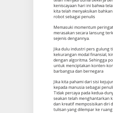
telah menjadi dunia bekerja de
keniscayaan hari ini bahwa tel
kita telah menyaksikan bahkan 
robot sebagai penulis
Memasuki momentum peringatan 
merasakan secara lansung terk
sejenis dengannya.
Jika dulu industri pers gulung 
kekurangan modal finansial, ki
dengan algoritma. Sehingga po
untuk menciptakan konten-kont
barbangsa dan bernegara
Jika kita pahami dari sisi kejuj
kepada manusia sebagai penulis
Tidak percaya pada kedua-dunya
seakan telah menghantarkan ki
dan kreatif memposisikan diri
tulisan yang dilempar ke ruang