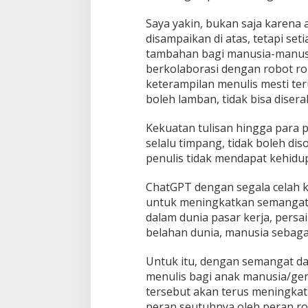
Saya yakin, bukan saja karena
disampaikan di atas, tetapi s
tambahan bagi manusia-manusia
berkolaborasi dengan robot rob
keterampilan menulis mesti ter
boleh lamban, tidak bisa diser
Kekuatan tulisan hingga para 
selalu timpang, tidak boleh dis
penulis tidak mendapat kehidu
ChatGPT dengan segala celah k
untuk meningkatkan semangat d
dalam dunia pasar kerja, persa
belahan dunia, manusia sebaga
Untuk itu, dengan semangat 
menulis bagi anak manusia/gen
tersebut akan terus meningka
peran seutuhnya oleh peran r