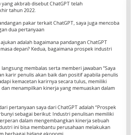
/AI) yang akbrab disebut ChatGPT telah
hir tahun 2022.
andangan pakar terkait ChatGPT, saya juga mencoba
an dua pertanyaan
a ajukan adalah bagaimana pandangan ChatGPT
di masa depan? Kedua, bagaimana prospek industri
T langsung membalas serta memberi jawaban “Saya
arir penulis akan baik dan positif apabila penulis
pi kemacetan karirnya secara tulus, memiliki
dan menampilkan kinerja yang memuaskan dalam
ari pertanyaan saya dari ChatGPT adalah “Prospek
bunyi sebagai berikut: Industri penulisan memiliki
berperan dalam mengembangkan kinerja sebuah
dustri ini bisa membantu perusahaan melakukan
am berbagai bidang ekonomi.