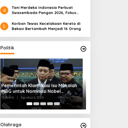
Tani Merdeka Indonesia Perkuat
4
Swasembada Pangan 2026, Fokus
Tebu dan Jagung
Korban Tewas Kecelakaan Kereta di
5
Bekasi Bertambah Menjadi 16 Orang
Politik
Muktamar NU ke-35 di Jombang,
Kendagri Minta 
Panitia Siagakan 3 Posko
Jadikan Koperasi
Kesehatan 24 Jam
Penggerak Ekon
Di Politik
|
Agustus 6, 2026
Di Headline, Politik
|
Ag
Olahraga