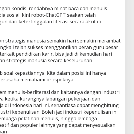
engah kondisi rendahnya minat baca dan menulis
a sosial, kini robot-ChatGPT seakan telah
n dari ketertinggalan literasi secara akut di
n strategis manusia semakin hari semakin merambat
rangkali telah sukses menggantikan peran guru besar
rkait pendidikan karir, bisa jadi di kemudian hari
n strategis manusia secara keseluruhan
soal kepastiannya. Kita dalam posisi ini hanya
n berusaha memahami prospeknya
tem menulis-berliterasi dan kaitannya dengan industri
nya ketika kurangnya lapangan pekerjaan dan
 di Indonesia hari ini, senantiasa dapat menghitung
ustri kepenulisan. Boleh jadi industri kepenulisan ini
 lembaga pelatihan menulis, hingga lembaga
eatif dan populer lainnya yang dapat menyesuaikan
man