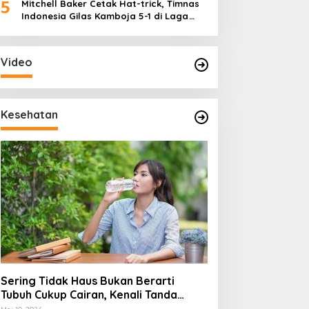
5
Mitchell Baker Cetak Hat-trick, Timnas
Indonesia Gilas Kamboja 5-1 di Laga
Perdana Piala AFF 2026
Video
Kesehatan
Sering Tidak Haus Bukan Berarti
Tubuh Cukup Cairan, Kenali Tanda
Dehidrasi Ringan