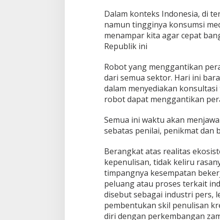
Dalam konteks Indonesia, di t
namun tingginya konsumsi medi
menampar kita agar cepat bangu
Republik ini
Robot yang menggantikan pera
dari semua sektor. Hari ini ba
dalam menyediakan konsultasi te
robot dapat menggantikan pera
Semua ini waktu akan menjawab 
sebatas penilai, penikmat da
Berangkat atas realitas ekosis
kepenulisan, tidak keliru rasa
timpangnya kesempatan bekerja
peluang atau proses terkait ind
disebut sebagai industri pers,
pembentukan skil penulisan kr
diri dengan perkembangan za