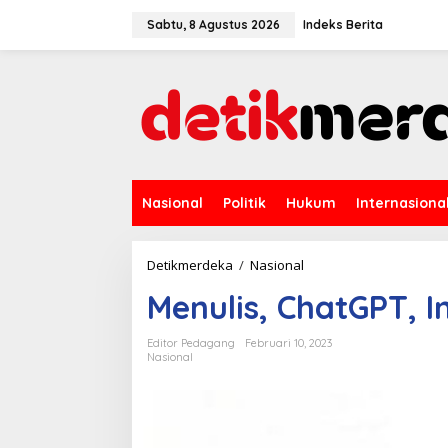
L
e
Sabtu, 8 Agustus 2026
Indeks Berita
w
a
t
i
k
e
k
o
n
Nasional
Politik
Hukum
Internasiona
t
e
n
Detikmerdeka
/
Nasional
M
e
Menulis, ChatGPT, 
n
u
l
Editor Pedagang
Februari 10, 2023
i
Nasional
s
,
C
h
a