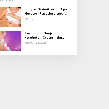
Mei 10, 2026
Jangan Diabaikan, Ini Tips
Merawat Payudara agar
Tetap Sehat dan Terhindar
April 1, 2026
dari Risiko Penyakit
Pentingnya Menjaga
Kesehatan Organ Intim
Wanita, Ini 3 Cara Perawatan
Februari 26, 2026
Agar Tetap Bersih