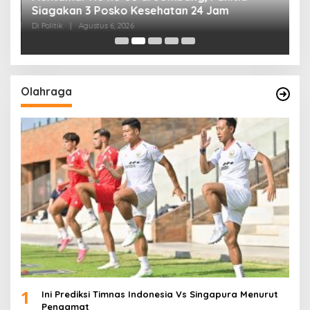
Siagakan 3 Posko Kesehatan 24 Jam
K
D
Di Politik
|
Agustus 6, 2026
Di 
Olahraga
1
Ini Prediksi Timnas Indonesia Vs Singapura Menurut
Pengamat