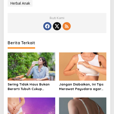
Herbal Anak
Ikuti Kami
Berita Terkait
Sering Tidak Haus Bukan
Jangan Diabaikan, Ini Tips
Berarti Tubuh Cukup
Merawat Payudara agar
Cairan, Kenali Tanda
Tetap Sehat dan Terhindar
Dehidrasi Ringan
dari Risiko Penyakit