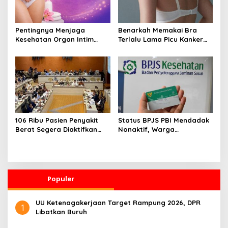
Pentingnya Menjaga
Benarkah Memakai Bra
Kesehatan Organ Intim
Terlalu Lama Picu Kanker
Wanita, Ini 3 Cara
Payudara? Ini Penjelasan
Perawatan Agar Tetap
Medis dan Fakta Ilmiahnya
Bersih
106 Ribu Pasien Penyakit
Status BPJS PBI Mendadak
Berat Segera Diaktifkan
Nonaktif, Warga
Lagi! Pemerintah Buka
Diharapkan Segera Lapor
Akses BPJS Gratis, Ini
ke Dinsos
Faktanya
Populer
UU Ketenagakerjaan Target Rampung 2026, DPR
1
Libatkan Buruh