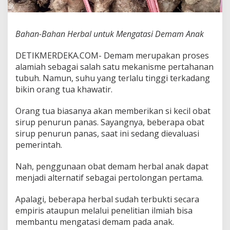
u
k
M
Bahan-Bahan Herbal untuk Mengatasi Demam Anak
e
n
g
DETIKMERDEKA.COM- Demam merupakan proses
a
alamiah sebagai salah satu mekanisme pertahanan
t
tubuh. Namun, suhu yang terlalu tinggi terkadang
a
bikin orang tua khawatir.
s
i
D
Orang tua biasanya akan memberikan si kecil obat
e
sirup penurun panas. Sayangnya, beberapa obat
m
sirup penurun panas, saat ini sedang dievaluasi
a
pemerintah.
m
A
n
Nah, penggunaan obat demam herbal anak dapat
a
menjadi alternatif sebagai pertolongan pertama.
k
Apalagi, beberapa herbal sudah terbukti secara
empiris ataupun melalui penelitian ilmiah bisa
membantu mengatasi demam pada anak.