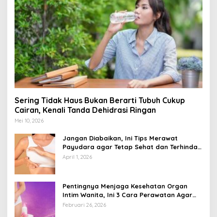
Sering Tidak Haus Bukan Berarti Tubuh Cukup
Cairan, Kenali Tanda Dehidrasi Ringan
Mei 10, 2026
Jangan Diabaikan, Ini Tips Merawat
Payudara agar Tetap Sehat dan Terhindar
dari Risiko Penyakit
April 1, 2026
Pentingnya Menjaga Kesehatan Organ
Intim Wanita, Ini 3 Cara Perawatan Agar
Tetap Bersih
Februari 26, 2026