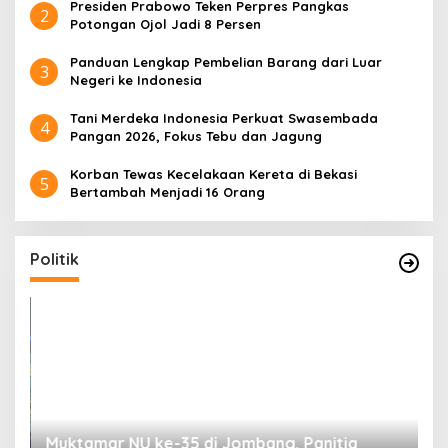
Presiden Prabowo Teken Perpres Pangkas
2
Potongan Ojol Jadi 8 Persen
Panduan Lengkap Pembelian Barang dari Luar
3
Negeri ke Indonesia
Tani Merdeka Indonesia Perkuat Swasembada
4
Pangan 2026, Fokus Tebu dan Jagung
Korban Tewas Kecelakaan Kereta di Bekasi
5
Bertambah Menjadi 16 Orang
Politik
uk
Muktamar NU ke-35 di Jombang, Panitia
K