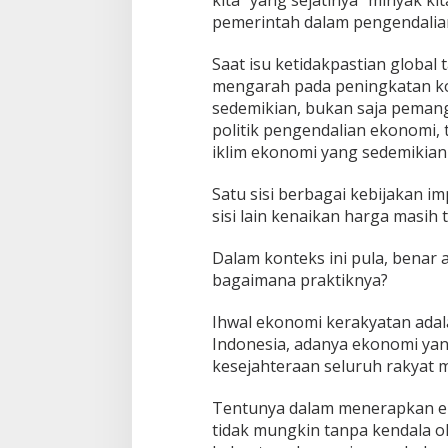
kita” yang sejatinya “minyak ki
pemerintah dalam pengendalian
Saat isu ketidakpastian global 
mengarah pada peningkatan kom
sedemikian, bukan saja peman
politik pengendalian ekonomi,
iklim ekonomi yang sedemikian
Satu sisi berbagai kebijakan i
sisi lain kenaikan harga masih 
Dalam konteks ini pula, benar 
bagaimana praktiknya?
Ihwal ekonomi kerakyatan adala
Indonesia, adanya ekonomi ya
kesejahteraan seluruh rakyat 
Tentunya dalam menerapkan ek
tidak mungkin tanpa kendala o