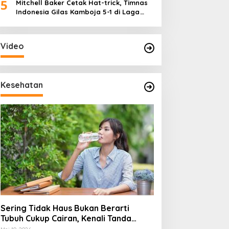
5
Mitchell Baker Cetak Hat-trick, Timnas
Indonesia Gilas Kamboja 5-1 di Laga
Perdana Piala AFF 2026
Video
Kesehatan
Sering Tidak Haus Bukan Berarti
Tubuh Cukup Cairan, Kenali Tanda
Dehidrasi Ringan