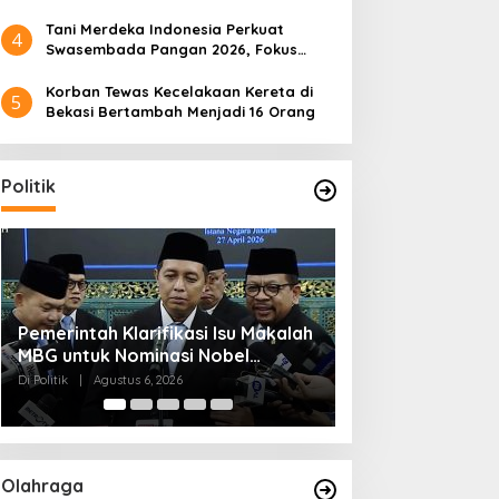
Tani Merdeka Indonesia Perkuat
4
Swasembada Pangan 2026, Fokus
Tebu dan Jagung
Korban Tewas Kecelakaan Kereta di
5
Bekasi Bertambah Menjadi 16 Orang
Politik
Muktamar NU ke-35 di Jombang,
Kendagri Minta 
Panitia Siagakan 3 Posko
Jadikan Koperasi
Kesehatan 24 Jam
Penggerak Ekon
Di Politik
|
Agustus 6, 2026
Di Headline, Politik
|
Ag
Olahraga