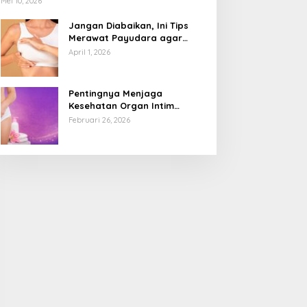
Mei 10, 2026
Jangan Diabaikan, Ini Tips
Merawat Payudara agar
Tetap Sehat dan Terhindar
April 1, 2026
dari Risiko Penyakit
Pentingnya Menjaga
Kesehatan Organ Intim
Wanita, Ini 3 Cara Perawatan
Februari 26, 2026
Agar Tetap Bersih