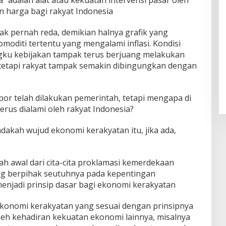
ta” adalah alat atau kekuatan intervensi pasar oleh
 harga bagi rakyat Indonesia
tak pernah reda, demikian halnya grafik yang
oditi tertentu yang mengalami inflasi. Kondisi
gku kebijakan tampak terus berjuang melakukan
 tetapi rakyat tampak semakin dibingungkan dengan
mpor telah dilakukan pemerintah, tetapi mengapa di
terus dialami oleh rakyat Indonesia?
adakah wujud ekonomi kerakyatan itu, jika ada,
h awal dari cita-cita proklamasi kemerdekaan
ng berpihak seutuhnya pada kepentingan
menjadi prinsip dasar bagi ekonomi kerakyatan
onomi kerakyatan yang sesuai dengan prinsipnya
leh kehadiran kekuatan ekonomi lainnya, misalnya