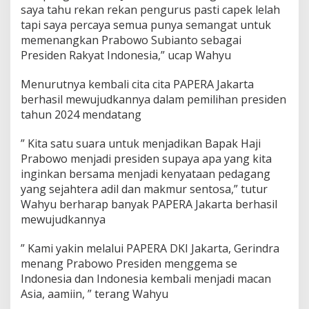
saya tahu rekan rekan pengurus pasti capek lelah
u
s
tapi saya percaya semua punya semangat untuk
B
memenangkan Prabowo Subianto sebagai
e
Presiden Rakyat Indonesia,” ucap Wahyu
r
g
Menurutnya kembali cita cita PAPERA Jakarta
e
r
berhasil mewujudkannya dalam pemilihan presiden
a
tahun 2024 mendatang
k
J
” Kita satu suara untuk menjadikan Bapak Haji
a
Prabowo menjadi presiden supaya apa yang kita
d
i
inginkan bersama menjadi kenyataan pedagang
k
yang sejahtera adil dan makmur sentosa,” tutur
a
Wahyu berharap banyak PAPERA Jakarta berhasil
n
mewujudkannya
P
r
a
” Kami yakin melalui PAPERA DKI Jakarta, Gerindra
b
menang Prabowo Presiden menggema se
o
Indonesia dan Indonesia kembali menjadi macan
w
Asia, aamiin, ” terang Wahyu
o
P