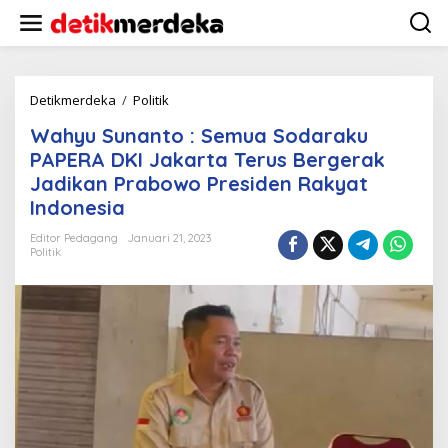
L
e
w
a
t
i
Detikmerdeka
/
Politik
W
k
a
Wahyu Sunanto : Semua Sodaraku
e
h
k
y
PAPERA DKI Jakarta Terus Bergerak
o
u
Jadikan Prabowo Presiden Rakyat
n
S
Indonesia
t
u
e
n
Editor Pedagang
Januari 21, 2023
n
a
Politik
n
t
o
:
S
e
m
u
a
S
o