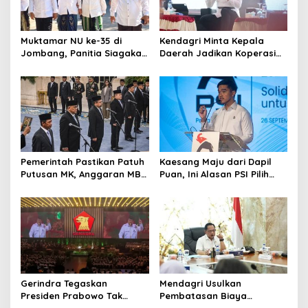
Muktamar NU ke-35 di
Kendagri Minta Kepala
Jombang, Panitia Siagakan
Daerah Jadikan Koperasi
3 Posko Kesehatan 24 Jam
Merah Putih Penggerak
Ekonomi Desa
Pemerintah Pastikan Patuh
Kaesang Maju dari Dapil
Putusan MK, Anggaran MBG
Puan, Ini Alasan PSI Pilih
Dipisah dari Dana
Solo
Pendidikan
Gerindra Tegaskan
Mendagri Usulkan
Presiden Prabowo Tak
Pembatasan Biaya