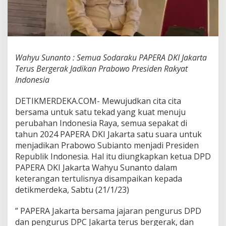
d
a
r
a
k
u
Wahyu Sunanto : Semua Sodaraku PAPERA DKI Jakarta
P
Terus Bergerak Jadikan Prabowo Presiden Rakyat
A
P
Indonesia
E
R
DETIKMERDEKA.COM- Mewujudkan cita cita
A
bersama untuk satu tekad yang kuat menuju
D
perubahan Indonesia Raya, semua sepakat di
K
I
tahun 2024 PAPERA DKI Jakarta satu suara untuk
J
menjadikan Prabowo Subianto menjadi Presiden
a
Republik Indonesia. Hal itu diungkapkan ketua DPD
k
PAPERA DKI Jakarta Wahyu Sunanto dalam
a
keterangan tertulisnya disampaikan kepada
r
t
detikmerdeka, Sabtu (21/1/23)
a
T
” PAPERA Jakarta bersama jajaran pengurus DPD
e
dan pengurus DPC Jakarta terus bergerak, dan
r