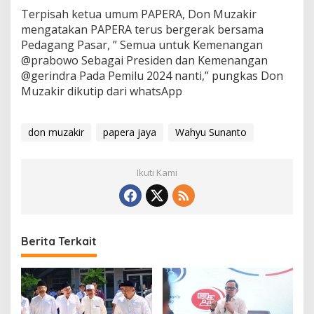
r
Terpisah ketua umum PAPERA, Don Muzakir
e
mengatakan PAPERA terus bergerak bersama
s
Pedagang Pasar, ” Semua untuk Kemenangan
i
@prabowo Sebagai Presiden dan Kemenangan
d
e
@gerindra Pada Pemilu 2024 nanti,” pungkas Don
n
Muzakir dikutip dari whatsApp
R
a
k
don muzakir
papera jaya
Wahyu Sunanto
y
a
t
Ikuti Kami
I
n
d
o
n
e
Berita Terkait
s
i
a