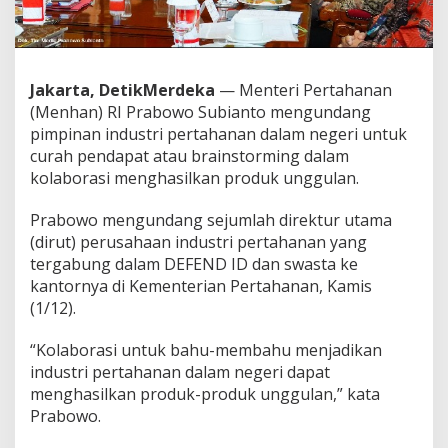
a
s
i
I
n
Jakarta, DetikMerdeka
— Menteri Pertahanan
d
(Menhan) RI Prabowo Subianto mengundang
u
pimpinan industri pertahanan dalam negeri untuk
s
curah pendapat atau brainstorming dalam
t
r
kolaborasi menghasilkan produk unggulan.
i
P
Prabowo mengundang sejumlah direktur utama
e
(dirut) perusahaan industri pertahanan yang
r
tergabung dalam DEFEND ID dan swasta ke
t
a
kantornya di Kementerian Pertahanan, Kamis
h
(1/12).
a
n
“Kolaborasi untuk bahu-membahu menjadikan
a
industri pertahanan dalam negeri dapat
n
u
menghasilkan produk-produk unggulan,” kata
n
Prabowo.
t
u