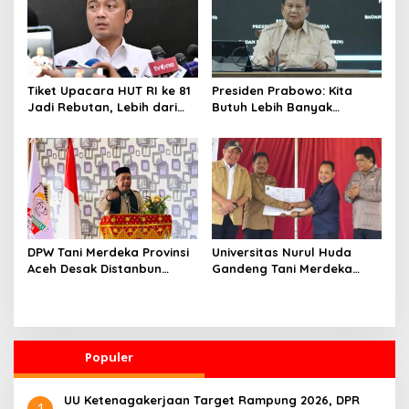
Tiket Upacara HUT RI ke 81
Presiden Prabowo: Kita
Jadi Rebutan, Lebih dari
Butuh Lebih Banyak
128 Ribu Orang Mendaftar
Ilmuwan untuk Perkuat
dalam Sehari
Sains dan Teknologi
DPW Tani Merdeka Provinsi
Universitas Nurul Huda
Aceh Desak Distanbun
Gandeng Tani Merdeka
Segera Cairkan Dana
Indonesia, Perkuat
Rehabilitasi Lahan
Pendampingan Petani dan
Pertanian Pascabanjir
Hilirisasi Riset Pertanian
Populer
UU Ketenagakerjaan Target Rampung 2026, DPR