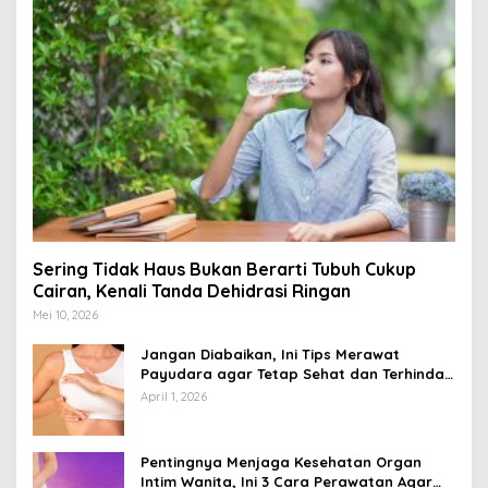
Sering Tidak Haus Bukan Berarti Tubuh Cukup
Cairan, Kenali Tanda Dehidrasi Ringan
Mei 10, 2026
Jangan Diabaikan, Ini Tips Merawat
Payudara agar Tetap Sehat dan Terhindar
dari Risiko Penyakit
April 1, 2026
Pentingnya Menjaga Kesehatan Organ
Intim Wanita, Ini 3 Cara Perawatan Agar