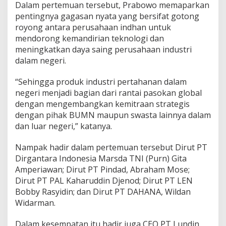
Dalam pertemuan tersebut, Prabowo memaparkan
k
pentingnya gagasan nyata yang bersifat gotong
H
a
royong antara perusahaan indhan untuk
s
mendorong kemandirian teknologi dan
i
meningkatkan daya saing perusahaan industri
l
dalam negeri.
k
a
n
“Sehingga produk industri pertahanan dalam
P
negeri menjadi bagian dari rantai pasokan global
r
dengan mengembangkan kemitraan strategis
o
dengan pihak BUMN maupun swasta lainnya dalam
d
u
dan luar negeri,” katanya.
k
U
Nampak hadir dalam pertemuan tersebut Dirut PT
n
Dirgantara Indonesia Marsda TNI (Purn) Gita
g
Amperiawan; Dirut PT Pindad, Abraham Mose;
g
u
Dirut PT PAL Kaharuddin Djenod; Dirut PT LEN
l
Bobby Rasyidin; dan Dirut PT DAHANA, Wildan
a
Widarman.
n
Dalam kesempatan itu hadir juga CEO PT Lundin