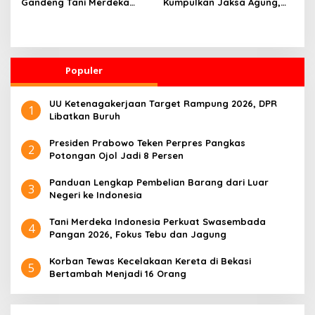
Gandeng Tani Merdeka
Kumpulkan Jaksa Agung,
Indonesia, Perkuat
Kapolri, Panglima TNI, dan
Pendampingan Petani dan
Kepala BIN, Bahas Situasi
Hilirisasi Riset Pertanian
Nasional
Populer
UU Ketenagakerjaan Target Rampung 2026, DPR
1
Libatkan Buruh
Presiden Prabowo Teken Perpres Pangkas
2
Potongan Ojol Jadi 8 Persen
Panduan Lengkap Pembelian Barang dari Luar
3
Negeri ke Indonesia
Tani Merdeka Indonesia Perkuat Swasembada
4
Pangan 2026, Fokus Tebu dan Jagung
Korban Tewas Kecelakaan Kereta di Bekasi
5
Bertambah Menjadi 16 Orang