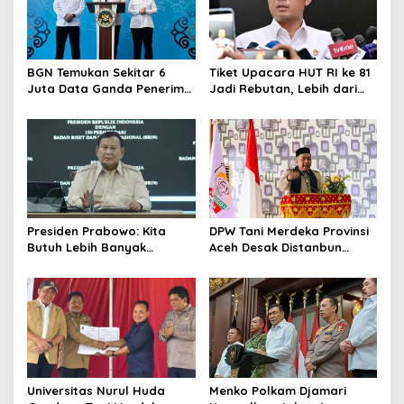
BGN Temukan Sekitar 6
Tiket Upacara HUT RI ke 81
Juta Data Ganda Penerima
Jadi Rebutan, Lebih dari
MBG, Ini yang Dilakukan
128 Ribu Orang Mendaftar
Sudaryono
dalam Sehari
Presiden Prabowo: Kita
DPW Tani Merdeka Provinsi
Butuh Lebih Banyak
Aceh Desak Distanbun
Ilmuwan untuk Perkuat
Segera Cairkan Dana
Sains dan Teknologi
Rehabilitasi Lahan
Pertanian Pascabanjir
Universitas Nurul Huda
Menko Polkam Djamari