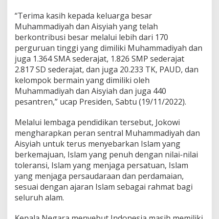
a
“Terima kasih kepada keluarga besar
t
H
Muhammadiyah dan Aisyiah yang telah
a
berkontribusi besar melalui lebih dari 170
d
perguruan tinggi yang dimiliki Muhammadiyah dan
i
juga 1.364 SMA sederajat, 1.826 SMP sederajat
r
i
2.817 SD sederajat, dan juga 20.233 TK, PAUD, dan
M
kelompok bermain yang dimiliki oleh
u
Muhammadiyah dan Aisyiah dan juga 440
k
pesantren,” ucap Presiden, Sabtu (19/11/2022).
t
a
m
Melalui lembaga pendidikan tersebut, Jokowi
a
mengharapkan peran sentral Muhammadiyah dan
r
Aisyiah untuk terus menyebarkan Islam yang
M
berkemajuan, Islam yang penuh dengan nilai-nilai
u
toleransi, Islam yang menjaga persatuan, Islam
h
a
yang menjaga persaudaraan dan perdamaian,
m
sesuai dengan ajaran Islam sebagai rahmat bagi
m
seluruh alam.
a
d
Kepala Negara menyebut Indonesia masih memiliki
i