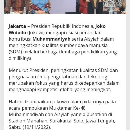
g
n
y
a
J
Jakarta
– Presiden Republik Indonesia,
Joko
a
Widodo
(Jokowi) mengapresiasi peran dan
g
kontribusi
Muhammadiyah
serta Aisyiah dalam
a
meningkatkan kualitas sumber daya manusia
K
e
(SDM) melalui berbagai lembaga pendidikan yang
l
dimilikinya.
e
s
Menurut Presiden, peningkatan kualitas SDM dan
t
penguasaan ilmu pengetahuan dan teknologi
a
r
merupakan fokus yang harus dikedepankan dalam
i
menghadapi kompetisi global yang meningkat.
a
n
Hal ini disampaikan Jokowi dalam pidatonya pada
A
acara pembukaan Muktamar Ke-48
l
a
Muhammadiyah dan Aisyiah yang dipusatkan di
m
Stadion Manahan, Surakarta, Solo, Jawa Tengah,
S
Sabtu (19/11/2022).
a