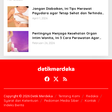
Jangan Diabaikan, Ini Tips Merawat
Payudara agar Tetap Sehat dan Terhindar
dari Risiko Penyakit
April 1, 2026
Pentingnya Menjaga Kesehatan Organ
Intim Wanita, Ini 3 Cara Perawatan Agar
Tetap Bersih
Februari 26, 2026
Copyright © 2026 Detik Merdeka
Tentang Kami
Redaksi
Syarat dan Ketentuan
Pedoman Media Siber
Kontak
Indeks Berita