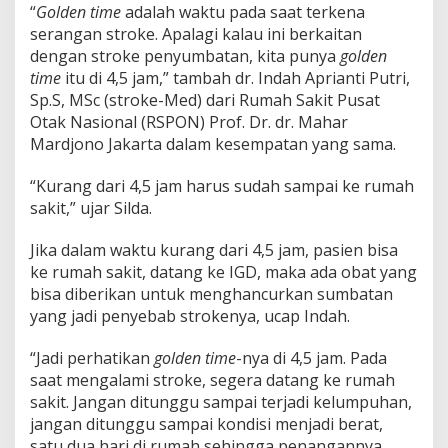
“
Golden time
adalah waktu pada saat terkena
a
r
serangan stroke. Apalagi kalau ini berkaitan
i
dengan stroke penyumbatan, kita punya
golden
4
time
itu di 4,5 jam,” tambah dr. Indah Aprianti Putri,
,
Sp.S, MSc (stroke-Med) dari Rumah Sakit Pusat
5
Otak Nasional (RSPON) Prof. Dr. dr. Mahar
J
a
Mardjono Jakarta dalam kesempatan yang sama.
m
S
“Kurang dari 4,5 jam harus sudah sampai ke rumah
e
sakit,” ujar Silda.
t
e
l
Jika dalam waktu kurang dari 4,5 jam, pasien bisa
a
ke rumah sakit, datang ke IGD, maka ada obat yang
h
bisa diberikan untuk menghancurkan sumbatan
S
yang jadi penyebab strokenya, ucap Indah.
e
r
a
“Jadi perhatikan
golden time
-nya di 4,5 jam. Pada
n
saat mengalami stroke, segera datang ke rumah
g
sakit. Jangan ditunggu sampai terjadi kelumpuhan,
a
jangan ditunggu sampai kondisi menjadi berat,
n
satu dua hari di rumah sehingga penangannya