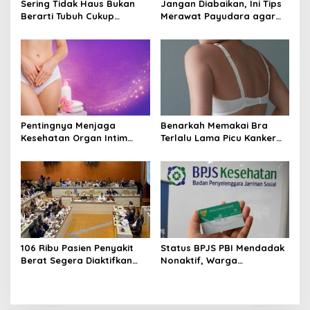
Sering Tidak Haus Bukan
Jangan Diabaikan, Ini Tips
Berarti Tubuh Cukup
Merawat Payudara agar
Cairan, Kenali Tanda
Tetap Sehat dan Terhindar
Dehidrasi Ringan
dari Risiko Penyakit
Pentingnya Menjaga
Benarkah Memakai Bra
Kesehatan Organ Intim
Terlalu Lama Picu Kanker
Wanita, Ini 3 Cara
Payudara? Ini Penjelasan
Perawatan Agar Tetap
Medis dan Fakta Ilmiahnya
Bersih
106 Ribu Pasien Penyakit
Status BPJS PBI Mendadak
Berat Segera Diaktifkan
Nonaktif, Warga
Lagi! Pemerintah Buka
Diharapkan Segera Lapor
Akses BPJS Gratis, Ini
ke Dinsos
Faktanya