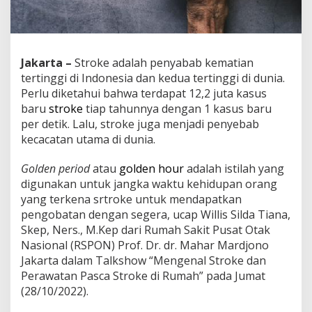
a
s
i
e
n
Jakarta –
Stroke adalah penyabab kematian
H
tertinggi di Indonesia dan kedua tertinggi di dunia.
a
Perlu diketahui bahwa terdapat 12,2 juta kasus
r
baru
stroke
tiap tahunnya dengan 1 kasus baru
u
s
per detik. Lalu, stroke juga menjadi penyebab
T
kecacatan utama di dunia.
i
b
Golden period
atau
golden hour
adalah istilah yang
a
digunakan untuk jangka waktu kehidupan orang
d
i
yang terkena srtroke untuk mendapatkan
R
pengobatan dengan segera, ucap Willis Silda Tiana,
S
Skep, Ners., M.Kep dari Rumah Sakit Pusat Otak
K
Nasional (RSPON) Prof. Dr. dr. Mahar Mardjono
u
r
Jakarta dalam Talkshow “Mengenal Stroke dan
a
Perawatan Pasca Stroke di Rumah” pada Jumat
n
(28/10/2022).
g
d