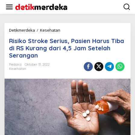
L
e
w
a
t
i
Detikmerdeka
/
Kesehatan
R
k
i
Risiko Stroke Serius, Pasien Harus Tiba
e
s
k
i
di RS Kurang dari 4,5 Jam Setelah
o
k
Serangan
n
o
t
S
Redaksi
Oktober 31, 2022
e
t
Kesehatan
n
r
o
k
e
S
e
r
i
u
s
,
P