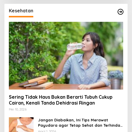
Kesehatan
Sering Tidak Haus Bukan Berarti Tubuh Cukup
Cairan, Kenali Tanda Dehidrasi Ringan
Mei 10, 2026
Jangan Diabaikan, Ini Tips Merawat
Payudara agar Tetap Sehat dan Terhindar
dari Risiko Penyakit
April 1, 2026