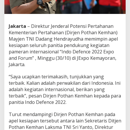
b
e
s
a
r
Jakarta
– Direktur Jenderal Potensi Pertahanan
d
Kementerian Pertahanan (Dirjen Pothan Kemhan)
i
Mayjen TNI Dadang Hendrayudha memimpin apel
A
kesiapan seluruh panitia pendukung kegiatan
s
i
pameran internasional “Indo Defence 2022 Expo
a
and Forum” , Minggu (30/10) di JExpo Kemayoran,
T
Jakarta.
e
n
“Saya ucapkan terimakasih, tunjukkan yang
g
g
terbaik. Kalian adalah perwakilan dari Indonesia. Ini
a
adalah kegiatan internasional, berikan yang
r
terbaik”, pesan Dirjen Pothan Kemhan kepada para
a
panitia Indo Defence 2022.
,
I
n
Turut mendampingi Dirjen Pothan Kemhan pada
d
apel kesiapan tersebut antara lain Sekretaris Ditjen
o
Pothan Kemhan Laksma TNI Sri Yanto, Direktur
D