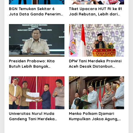
BGN Temukan Sekitar 6
Tiket Upacara HUT RI ke 81
Juta Data Ganda Penerima
Jadi Rebutan, Lebih dari
MBG, Ini yang Dilakukan
128 Ribu Orang Mendaftar
Sudaryono
dalam Sehari
Presiden Prabowo: Kita
DPW Tani Merdeka Provinsi
Butuh Lebih Banyak
Aceh Desak Distanbun
Ilmuwan untuk Perkuat
Segera Cairkan Dana
Sains dan Teknologi
Rehabilitasi Lahan
Pertanian Pascabanjir
Universitas Nurul Huda
Menko Polkam Djamari
Gandeng Tani Merdeka
Kumpulkan Jaksa Agung,
Indonesia, Perkuat
Kapolri, Panglima TNI, dan
Pendampingan Petani dan
Kepala BIN, Bahas Situasi