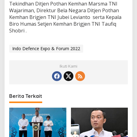
Tekindhan Ditjen Pothan Kemhan Marsma TNI
e
f
Wajariman, Direktur Bela Negara Ditjen Pothan
e
Kemhan Brigjen TNI Jubei Levianto serta Kepala
n
Biro Humas Setjen Kemhan Brigjen TNI Taufiq
c
Shobri .
e
E
x
p
Indo Defence Expo & Forum 2022
o
&
F
Ikuti Kami
o
r
u
m
2
Berita Terkait
0
2
2