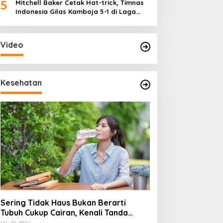
5
Mitchell Baker Cetak Hat-trick, Timnas
Indonesia Gilas Kamboja 5-1 di Laga
Perdana Piala AFF 2026
Video
Kesehatan
Sering Tidak Haus Bukan Berarti
Tubuh Cukup Cairan, Kenali Tanda
Dehidrasi Ringan