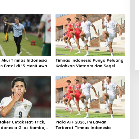
Akui Timnas Indonesia
Timnas Indonesia Punya Peluang
 Fatal di 15 Menit Awal,
Kalahkan Vietnam dan Segel
bnya
Tiket Semifinal Piala AFF 2026
Baker Cetak Hat-trick,
Piala AFF 2026, Ini Lawan
ndonesia Gilas Kamboja
Terberat Timnas Indonesia
ga Perdana Piala AFF