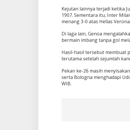
u
n
Kejutan lainnya terjadi ketika
g
1907. Sementara itu, Inter Mil
menang 3-0 atas Hellas Verona
Di laga lain, Genoa mengalahka
bermain imbang tanpa gol mel
Hasil-hasil tersebut membuat p
terutama setelah sejumlah kand
Pekan ke-26 masih menyisakan 
serta Bologna menghadapi Udine
WIB.