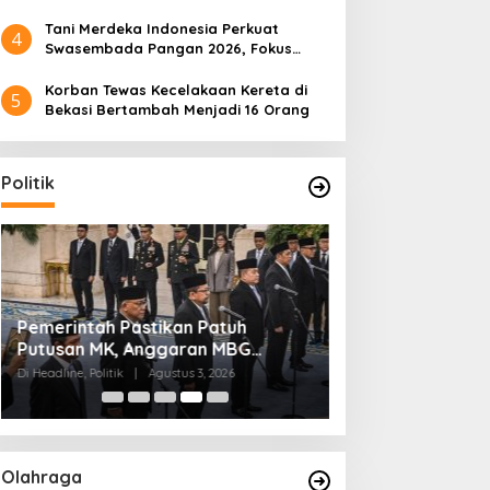
Tani Merdeka Indonesia Perkuat
4
Swasembada Pangan 2026, Fokus
Tebu dan Jagung
Korban Tewas Kecelakaan Kereta di
5
Bekasi Bertambah Menjadi 16 Orang
Politik
Pemerintah Pastikan Patuh
Kaesang Maju dari
Putusan MK, Anggaran MBG
Alasan PSI Pilih S
Dipisah dari Dana Pendidikan
Di Headline, Politik
|
Agustus 3, 2026
Di Politik
|
Juli 29, 2026
Olahraga