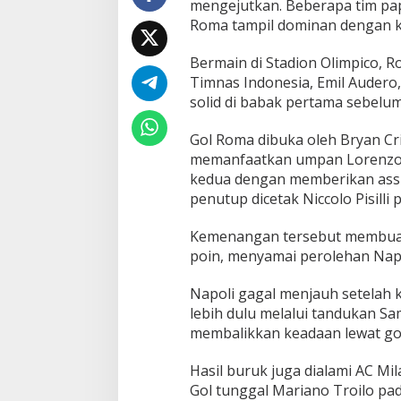
mengejutkan. Beberapa tim pa
o
Roma tampil dominan dengan 
l
,
Bermain di Stadion Olimpico,
N
a
Timnas Indonesia, Emil Auder
p
solid di babak pertama sebelu
o
l
Gol Roma dibuka oleh Bryan Cr
i
memanfaatkan umpan Lorenzo Pe
d
a
kedua dengan memberikan assis
n
penutup dicetak Niccolo Pisilli 
M
i
Kemenangan tersebut membuat 
l
poin, menyamai perolehan Napol
a
n
T
Napoli gagal menjauh setelah k
e
lebih dulu melalui tandukan 
r
membalikkan keadaan lewat gol
s
a
Hasil buruk juga dialami AC Mi
n
d
Gol tunggal Mariano Troilo p