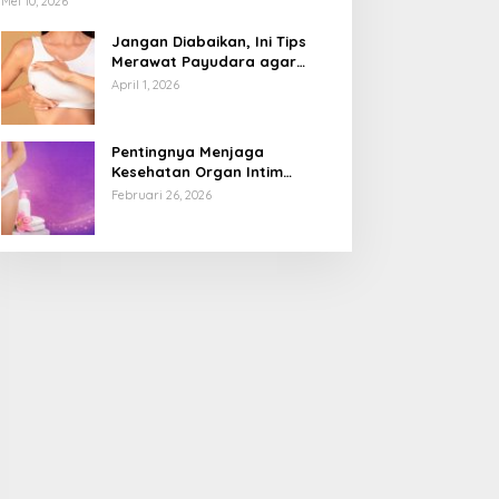
Mei 10, 2026
Jangan Diabaikan, Ini Tips
Merawat Payudara agar
Tetap Sehat dan Terhindar
April 1, 2026
dari Risiko Penyakit
Pentingnya Menjaga
Kesehatan Organ Intim
Wanita, Ini 3 Cara Perawatan
Februari 26, 2026
Agar Tetap Bersih