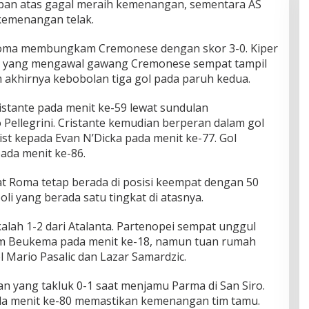
pan atas gagal meraih kemenangan, sementara AS
kemenangan telak.
 Roma membungkam Cremonese dengan skor 3-0. Kiper
o, yang mengawal gawang Cremonese sempat tampil
m akhirnya kebobolan tiga gol pada paruh kedua.
istante pada menit ke-59 lewat sundulan
llegrini. Cristante kemudian berperan dalam gol
t kepada Evan N’Dicka pada menit ke-77. Gol
pada menit ke-86.
Roma tetap berada di posisi keempat dengan 50
i yang berada satu tingkat di atasnya.
alah 1-2 dari Atalanta. Partenopei sempat unggul
Sam Beukema pada menit ke-18, namun tuan rumah
 Mario Pasalic dan Lazar Samardzic.
lan yang takluk 0-1 saat menjamu Parma di San Siro.
ada menit ke-80 memastikan kemenangan tim tamu.