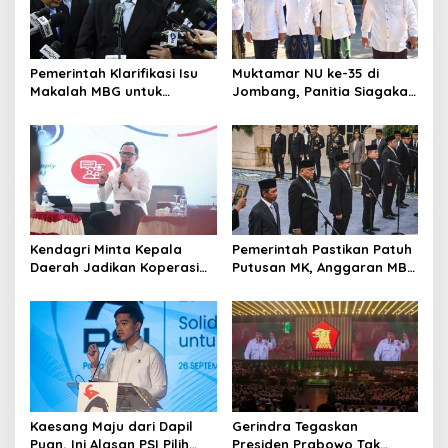
Pemerintah Klarifikasi Isu
Muktamar NU ke-35 di
Makalah MBG untuk
Jombang, Panitia Siagakan
Nominasi Nobel
3 Posko Kesehatan 24 Jam
Perdamaian 2026
Kendagri Minta Kepala
Pemerintah Pastikan Patuh
Daerah Jadikan Koperasi
Putusan MK, Anggaran MBG
Merah Putih Penggerak
Dipisah dari Dana
Ekonomi Desa
Pendidikan
Kaesang Maju dari Dapil
Gerindra Tegaskan
Puan, Ini Alasan PSI Pilih
Presiden Prabowo Tak