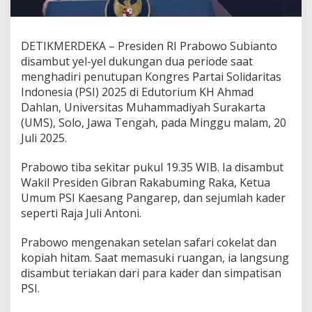
e
l
D
DETIKMERDEKA – Presiden RI Prabowo Subianto
u
a
disambut yel-yel dukungan dua periode saat
P
menghadiri penutupan Kongres Partai Solidaritas
e
Indonesia (PSI) 2025 di Edutorium KH Ahmad
r
Dahlan, Universitas Muhammadiyah Surakarta
i
o
(UMS), Solo, Jawa Tengah, pada Minggu malam, 20
d
Juli 2025.
e
d
Prabowo tiba sekitar pukul 19.35 WIB. Ia disambut
i
Wakil Presiden Gibran Rakabuming Raka, Ketua
K
o
Umum PSI Kaesang Pangarep, dan sejumlah kader
n
seperti Raja Juli Antoni.
g
r
Prabowo mengenakan setelan safari cokelat dan
e
kopiah hitam. Saat memasuki ruangan, ia langsung
s
P
disambut teriakan dari para kader dan simpatisan
S
PSI.
I