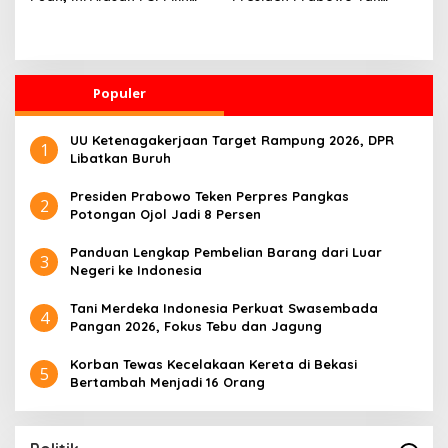
Solo
Pernah Intervensi Kasus
Hukum Febrie
Populer
UU Ketenagakerjaan Target Rampung 2026, DPR
1
Libatkan Buruh
Presiden Prabowo Teken Perpres Pangkas
2
Potongan Ojol Jadi 8 Persen
Panduan Lengkap Pembelian Barang dari Luar
3
Negeri ke Indonesia
Tani Merdeka Indonesia Perkuat Swasembada
4
Pangan 2026, Fokus Tebu dan Jagung
Korban Tewas Kecelakaan Kereta di Bekasi
5
Bertambah Menjadi 16 Orang