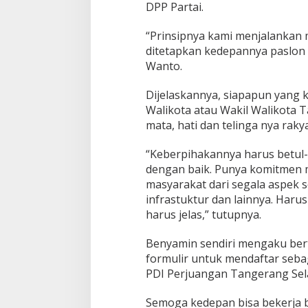
L
DPP Partai.
a
g
“Prinsipnya kami menjalankan 
i
ditetapkan kedepannya paslon 
Wanto.
Dijelaskannya, siapapun yang 
Walikota atau Wakil Walikota T
mata, hati dan telinga nya raky
“Keberpihakannya harus betul
dengan baik. Punya komitmen
masyarakat dari segala aspek so
infrastuktur dan lainnya. Har
harus jelas,” tutupnya.
Benyamin sendiri mengaku bert
formulir untuk mendaftar seba
PDI Perjuangan Tangerang Sel
Semoga kedepan bisa bekerja