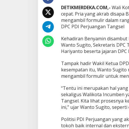
t
DETIKMERDEKA.COM,-
Wali Ko
a
cepat. Pria yang akrab disapa
r
mengambil formulir dalam rang
P
e
DPC PDI Perjuangan Tangsel
r
t
Kehadiran Benyamin disambut 
a
Wanto Sugito, Sekretaris DPC 
m
Hariyanto beserta jajaran DPC 
a
N
y
Tampak hadir Wakil Ketua DPD
a
kesempatan itu, Wanto Sugito 
l
mengambil formulir untuk mend
o
n
“Tentu ini merupakan hal yang
W
a
sekaligus Walikota Incumben y
l
Tangsel. Kita lihat prosesnya 
i
ini,” ujar Wanto Sugito, seperti
k
o
Politisi PDI Perjuangan yang 
t
a
tokoh baik internal dan ekste