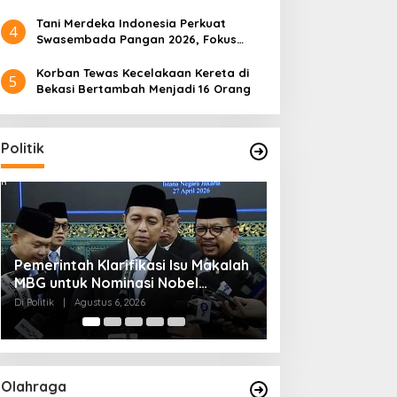
Tani Merdeka Indonesia Perkuat
4
Swasembada Pangan 2026, Fokus
Tebu dan Jagung
Korban Tewas Kecelakaan Kereta di
5
Bekasi Bertambah Menjadi 16 Orang
Politik
Muktamar NU ke-35 di Jombang,
Kendagri Minta 
Panitia Siagakan 3 Posko
Jadikan Koperasi
Kesehatan 24 Jam
Penggerak Ekon
Di Politik
|
Agustus 6, 2026
Di Headline, Politik
|
Ag
Olahraga