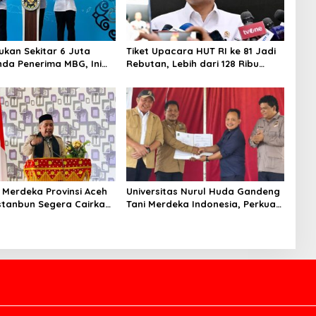
kan Sekitar 6 Juta
Tiket Upacara HUT RI ke 81 Jadi
da Penerima MBG, Ini
Rebutan, Lebih dari 128 Ribu
akukan Sudaryono
Orang Mendaftar dalam Sehari
 Merdeka Provinsi Aceh
Universitas Nurul Huda Gandeng
stanbun Segera Cairkan
Tani Merdeka Indonesia, Perkuat
abilitasi Lahan
Pendampingan Petani dan
n Pascabanjir
Hilirisasi Riset Pertanian