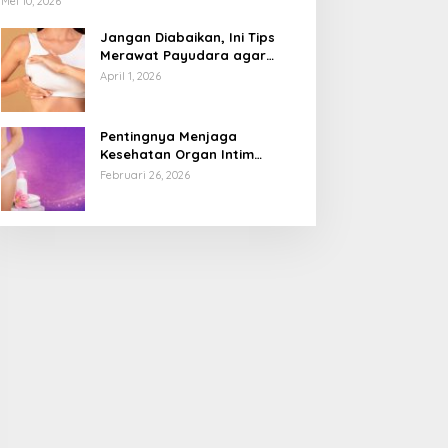
Mei 10, 2026
Jangan Diabaikan, Ini Tips
Merawat Payudara agar
Tetap Sehat dan Terhindar
April 1, 2026
dari Risiko Penyakit
Pentingnya Menjaga
Kesehatan Organ Intim
Wanita, Ini 3 Cara Perawatan
Februari 26, 2026
Agar Tetap Bersih