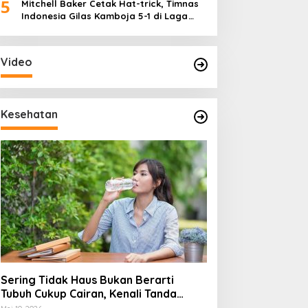
5
Mitchell Baker Cetak Hat-trick, Timnas
Indonesia Gilas Kamboja 5-1 di Laga
Perdana Piala AFF 2026
Video
Kesehatan
Sering Tidak Haus Bukan Berarti
Tubuh Cukup Cairan, Kenali Tanda
Dehidrasi Ringan