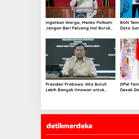
Ingatkan Warga, Menko Polkam:
BGN Temu
Jangan Beri Peluang Hal Buruk
Data Gan
Masuk Lebih Dulu
yang Dil
Presiden Prabowo: Kita Butuh
DPW Tani
Lebih Banyak Ilmuwan untuk
Desak Di
Perkuat Sains dan Teknologi
Dana Reh
Pertania