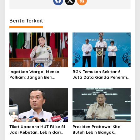
Berita Terkait
Ingatkan Warga, Menko
BGN Temukan Sekitar 6
Polkam: Jangan Beri
Juta Data Ganda Penerima
Peluang Hal Buruk Masuk
MBG, Ini yang Dilakukan
Lebih Dulu
Sudaryono
Tiket Upacara HUT RI ke 81
Presiden Prabowo: Kita
Jadi Rebutan, Lebih dari
Butuh Lebih Banyak
128 Ribu Orang Mendaftar
Ilmuwan untuk Perkuat