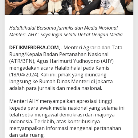
u
r
n
a
l
Halalbihalal Bersama Jurnalis dan Media Nasional,
i
Menteri AHY : Saya Ingin Selalu Dekat Dengan Media
s
d
DETIKMERDEKA.COM,-
Menteri Agraria dan Tata
a
n
Ruang/Kepala Badan Pertanahan Nasional
M
(ATR/BPN), Agus Harimurti Yudhoyono (AHY)
e
mengadakan acara Halalbihalal pada Kamis
d
(18/04/2024). Kali ini, pihak yang diundang
i
langsung ke Rumah Dinas Menteri di Jakarta
a
N
adalah para jurnalis dan media nasional.
a
s
Menteri AHY menyampaikan apresiasi tinggi
i
kepada para awak media nasional yang selama ini
o
telah setia mengawal demokrasi dan majunya
n
a
Indonesia. Terlebih, atas kontribusinya
l
menyampaikan informasi mengenai pertanahan
,
dan tata ruang.
M