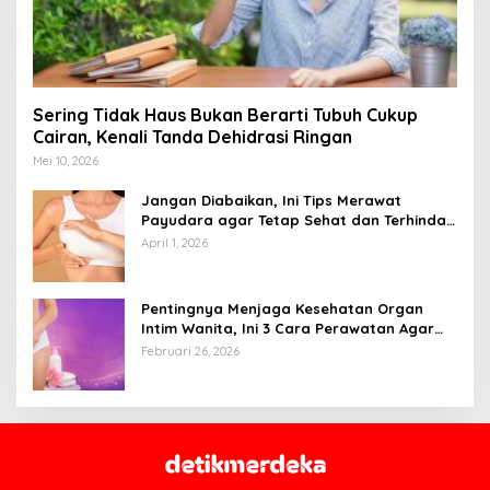
Sering Tidak Haus Bukan Berarti Tubuh Cukup
Cairan, Kenali Tanda Dehidrasi Ringan
Mei 10, 2026
Jangan Diabaikan, Ini Tips Merawat
Payudara agar Tetap Sehat dan Terhindar
dari Risiko Penyakit
April 1, 2026
Pentingnya Menjaga Kesehatan Organ
Intim Wanita, Ini 3 Cara Perawatan Agar
Tetap Bersih
Februari 26, 2026