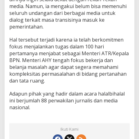
D
media. Namun, ia mengakui belum bisa memenuhi
e
seluruh undangan dari berbagai media untuk
k
dialog terkait masa transisinya masuk ke
a
pemerintahan.
t
D
e
Hal tersebut terjadi karena ia telah berkomitmen
n
fokus menjalankan tugas dalam 100 hari
g
pertamanya menjabat sebagai Menteri ATR/Kepala
a
BPN. Menteri AHY tengah fokus bekerja dan
n
M
belanja masalah agar dapat segera memahami
e
kompleksitas permasalahan di bidang pertanahan
d
dan tata ruang.
i
a
Adapun pihak yang hadir dalam acara halalbihalal
ini berjumlah 88 perwakilan jurnalis dan media
nasional.
Ikuti Kami