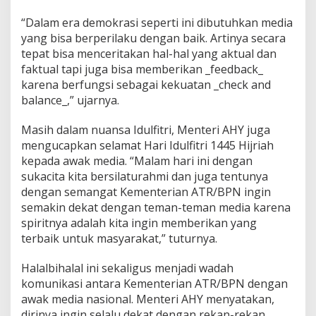
e
“Dalam era demokrasi seperti ini dibutuhkan media
n
t
yang bisa berperilaku dengan baik. Artinya secara
e
tepat bisa menceritakan hal-hal yang aktual dan
r
faktual tapi juga bisa memberikan _feedback_
i
karena berfungsi sebagai kekuatan _check and
A
H
balance_,” ujarnya.
Y
:
Masih dalam nuansa Idulfitri, Menteri AHY juga
S
mengucapkan selamat Hari Idulfitri 1445 Hijriah
a
kepada awak media. “Malam hari ini dengan
y
a
sukacita kita bersilaturahmi dan juga tentunya
I
dengan semangat Kementerian ATR/BPN ingin
n
semakin dekat dengan teman-teman media karena
g
spiritnya adalah kita ingin memberikan yang
i
terbaik untuk masyarakat,” tuturnya.
n
S
e
Halalbihalal ini sekaligus menjadi wadah
l
komunikasi antara Kementerian ATR/BPN dengan
a
awak media nasional. Menteri AHY menyatakan,
l
dirinya ingin selalu dekat dengan rekan-rekan
u