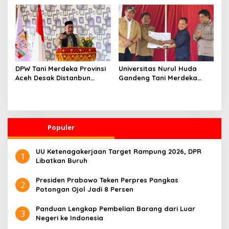
dalam Sehari
Sains dan Teknologi
DPW Tani Merdeka Provinsi
Universitas Nurul Huda
Aceh Desak Distanbun
Gandeng Tani Merdeka
Segera Cairkan Dana
Indonesia, Perkuat
Rehabilitasi Lahan
Pendampingan Petani dan
Pertanian Pascabanjir
Hilirisasi Riset Pertanian
Populer
UU Ketenagakerjaan Target Rampung 2026, DPR
1
Libatkan Buruh
Presiden Prabowo Teken Perpres Pangkas
2
Potongan Ojol Jadi 8 Persen
Panduan Lengkap Pembelian Barang dari Luar
3
Negeri ke Indonesia