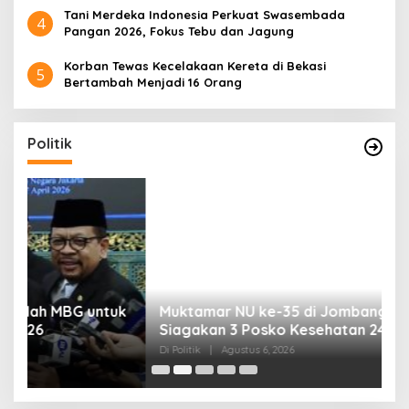
Tani Merdeka Indonesia Perkuat Swasembada
4
Pangan 2026, Fokus Tebu dan Jagung
Korban Tewas Kecelakaan Kereta di Bekasi
5
Bertambah Menjadi 16 Orang
Politik
uk
Muktamar NU ke-35 di Jombang, Panitia
K
Siagakan 3 Posko Kesehatan 24 Jam
K
D
Di Politik
|
Agustus 6, 2026
Di 