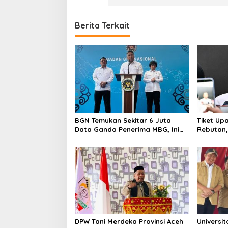
l
k
a
Berita Terkait
d
a
T
a
n
g
s
e
l
BGN Temukan Sekitar 6 Juta
Tiket Up
Data Ganda Penerima MBG, Ini
Rebutan, 
yang Dilakukan Sudaryono
Orang Me
DPW Tani Merdeka Provinsi Aceh
Universi