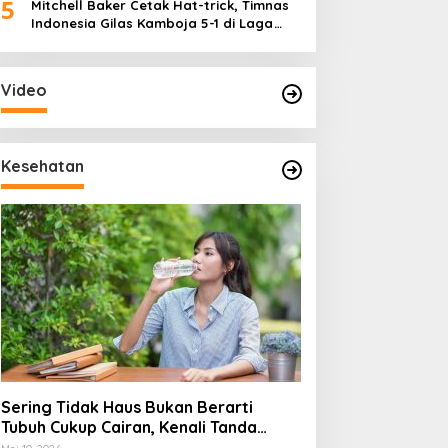
5
Mitchell Baker Cetak Hat-trick, Timnas
Indonesia Gilas Kamboja 5-1 di Laga
Perdana Piala AFF 2026
Video
Kesehatan
Sering Tidak Haus Bukan Berarti
Tubuh Cukup Cairan, Kenali Tanda
Dehidrasi Ringan