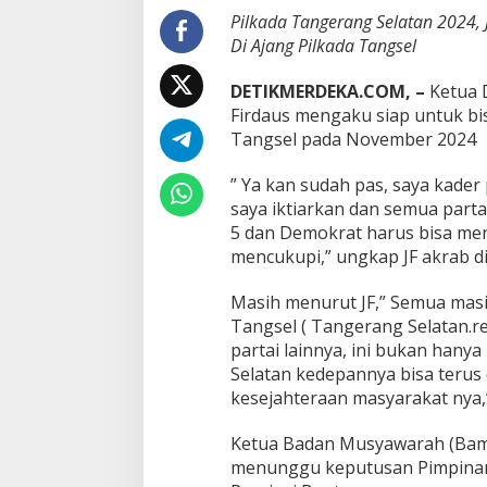
r
Pilkada Tangerang Selatan 2024, 
d
Di Ajang Pilkada Tangsel
a
u
DETIKMERDEKA.COM, –
Ketua 
s
Firdaus mengaku siap untuk bis
:
B
Tangsel pada November 2024
i
s
” Ya kan sudah pas, saya kader 
m
saya iktiarkan dan semua parta
i
5 dan Demokrat harus bisa menj
l
a
mencukupi,” ungkap JF akrab di
h
I
Masih menurut JF,” Semua masih
t
Tangsel ( Tangerang Selatan.re
u
partai lainnya, ini bukan han
P
e
Selatan kedepannya bisa terus
s
kesejahteraan masyarakat nya,
a
n
Ketua Badan Musyawarah (Bamu
K
menunggu keputusan Pimpinan 
e