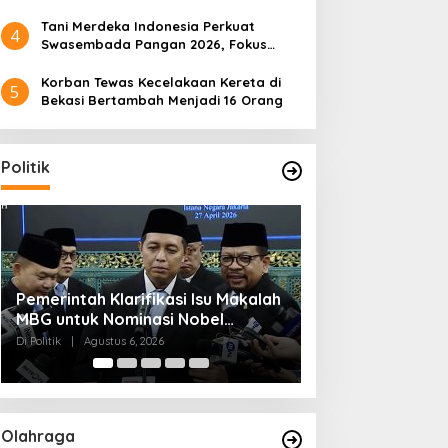
Tani Merdeka Indonesia Perkuat
4
Swasembada Pangan 2026, Fokus
Tebu dan Jagung
Korban Tewas Kecelakaan Kereta di
5
Bekasi Bertambah Menjadi 16 Orang
Politik
Muktamar NU ke-35 di Jombang,
Kendagri Minta 
Panitia Siagakan 3 Posko
Jadikan Koperasi
Kesehatan 24 Jam
Penggerak Ekon
Di Politik
|
Agustus 6, 2026
Di Headline, Politik
|
Ag
Olahraga