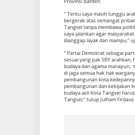
s
Provinsi Banten.
i
a
” Tentu saya masih tunggu ara
p
bergerak atas semangat pribad
a
Tangsel tanpa membawa politik 
n
U
saya jalankan agar masyarakat
n
dianggap layak dan mampu,” uj
t
u
” Partai Demokrat sebagai parta
k
sesuai yang pak SBY arahkan,
H
a
budaya dan agama manapun, ta
d
di jaga semua hak hak warganya 
i
pembangunan kota kedepannya
r
pembangunan dan kebijakan keb
D
budaya asli Kota Tangsel harus
i
A
Tangsel,” tutup Julham Firdaus
j
a
n
g
P
i