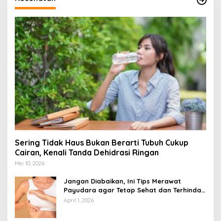
Sering Tidak Haus Bukan Berarti Tubuh Cukup
Cairan, Kenali Tanda Dehidrasi Ringan
Mei 10, 2026
Jangan Diabaikan, Ini Tips Merawat
Payudara agar Tetap Sehat dan Terhindar
dari Risiko Penyakit
April 1, 2026