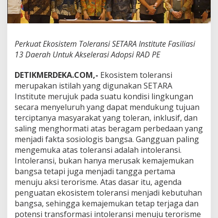
r
a
n
s
i
Perkuat Ekosistem Toleransi SETARA Institute Fasiliasi
S
13 Daerah Untuk Akselerasi Adopsi RAD PE
E
T
DETIKMERDEKA.COM,-
Ekosistem toleransi
A
R
merupakan istilah yang digunakan SETARA
A
Institute merujuk pada suatu kondisi lingkungan
I
secara menyeluruh yang dapat mendukung tujuan
n
terciptanya masyarakat yang toleran, inklusif, dan
s
saling menghormati atas beragam perbedaan yang
t
i
menjadi fakta sosiologis bangsa. Gangguan paling
t
mengemuka atas toleransi adalah intoleransi.
u
Intoleransi, bukan hanya merusak kemajemukan
t
bangsa tetapi juga menjadi tangga pertama
e
F
menuju aksi terorisme. Atas dasar itu, agenda
a
penguatan ekosistem toleransi menjadi kebutuhan
s
bangsa, sehingga kemajemukan tetap terjaga dan
i
potensi transformasi intoleransi menuju terorisme
l