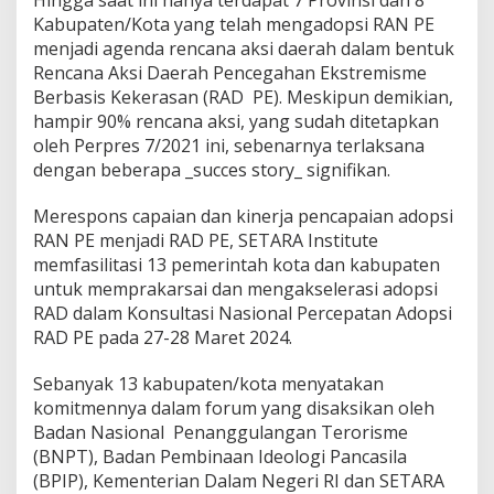
Hingga saat ini hanya terdapat 7 Provinsi dan 8
s
Kabupaten/Kota yang telah mengadopsi RAN PE
i
menjadi agenda rencana aksi daerah dalam bentuk
A
Rencana Aksi Daerah Pencegahan Ekstremisme
d
Berbasis Kekerasan (RAD PE). Meskipun demikian,
o
p
hampir 90% rencana aksi, yang sudah ditetapkan
s
oleh Perpres 7/2021 ini, sebenarnya terlaksana
i
dengan beberapa _succes story_ signifikan.
R
A
Merespons capaian dan kinerja pencapaian adopsi
D
P
RAN PE menjadi RAD PE, SETARA Institute
E
memfasilitasi 13 pemerintah kota dan kabupaten
untuk memprakarsai dan mengakselerasi adopsi
RAD dalam Konsultasi Nasional Percepatan Adopsi
RAD PE pada 27-28 Maret 2024.
Sebanyak 13 kabupaten/kota menyatakan
komitmennya dalam forum yang disaksikan oleh
Badan Nasional Penanggulangan Terorisme
(BNPT), Badan Pembinaan Ideologi Pancasila
(BPIP), Kementerian Dalam Negeri RI dan SETARA