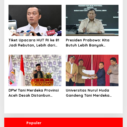
Peluang Hal Buruk Masuk
MBG, Ini yang Dilakukan
Lebih Dulu
Sudaryono
Tiket Upacara HUT RI ke 81
Presiden Prabowo: Kita
Jadi Rebutan, Lebih dari
Butuh Lebih Banyak
128 Ribu Orang Mendaftar
Ilmuwan untuk Perkuat
dalam Sehari
Sains dan Teknologi
DPW Tani Merdeka Provinsi
Universitas Nurul Huda
Aceh Desak Distanbun
Gandeng Tani Merdeka
Segera Cairkan Dana
Indonesia, Perkuat
Rehabilitasi Lahan
Pendampingan Petani dan
Pertanian Pascabanjir
Hilirisasi Riset Pertanian
Populer