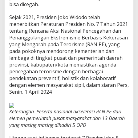
bisa dicegah.
i
a
s
Sejak 2021, Presiden Joko Widodo telah
i
menerbitkan Peraturan Presiden No. 7 Tahun 2021
1
tentang Rencana Aksi Nasional Pencegahan dan
3
Penanggulangan Ekstremisme Berbasis Kekerasan
D
a
yang Mengarah pada Terorisme (RAN PE), yang
e
pada pokoknya mendorong kementerian dan
r
lembaga di tingkat pusat dan pemerintah daerah
a
provinsi, kabupaten/kota memastikan agenda
h
U
pencegahan terorisme dengan berbagai
n
pendekatan preventif, holistik dan kolaboratif
t
dengan elemen masyarakat sipil, dalam siaran Pers,
u
Senin, 1 April 2024
k
A
k
s
Keterangan. Peserta nasional akselerasi RAN PE dari
e
elemen pemerintah pusat.masyarakat dan 13 Daerah
l
yang masing masing dihadiri 5 OPD
e
r
a