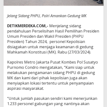
r
i
A
Jelang Sidang PHPU, Polri Amankan Gedung MK
m
a
n
DETIKMERDEKA.COM,-
Menjelang sidang
k
pendahuluan Perselisihan Hasil Pemilihan Presiden
a
Umum Presiden dan Wakil Presiden (PHPU
n
Presiden) Tahun 2024, personel Kepolisian
G
e
disiagakan untuk menjaga keamanan di gedung
d
Mahkamah Konstitusi (MK). Rabu (27/03/2024).
u
n
Kapolres Metro Jakarta Pusat Kombes Pol Susatyo
g
Purnomo Condro mengatakan, “Kami siap untuk
M
K
melakukan pengamanan sidang PHPU di gedung
MK dan kami dari pihak kepolisian juga akan
menyiapkan lokasi tertentu untuk penyampaian
aspirasi masyarakat.
“Untuk jumlah pasukan sendiri kami menerjunkan
1.233 personel gabungan yang nantinya akan