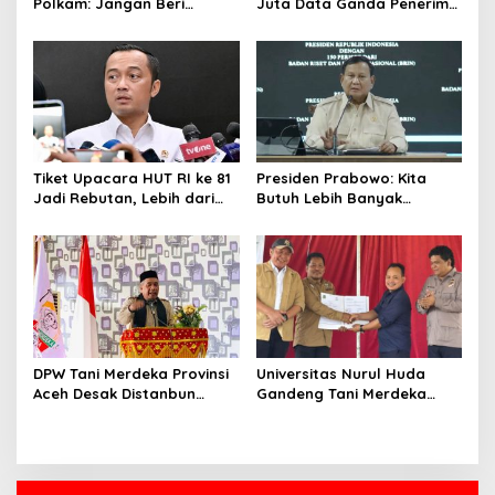
Polkam: Jangan Beri
Juta Data Ganda Penerima
Peluang Hal Buruk Masuk
MBG, Ini yang Dilakukan
Lebih Dulu
Sudaryono
Tiket Upacara HUT RI ke 81
Presiden Prabowo: Kita
Jadi Rebutan, Lebih dari
Butuh Lebih Banyak
128 Ribu Orang Mendaftar
Ilmuwan untuk Perkuat
dalam Sehari
Sains dan Teknologi
DPW Tani Merdeka Provinsi
Universitas Nurul Huda
Aceh Desak Distanbun
Gandeng Tani Merdeka
Segera Cairkan Dana
Indonesia, Perkuat
Rehabilitasi Lahan
Pendampingan Petani dan
Pertanian Pascabanjir
Hilirisasi Riset Pertanian