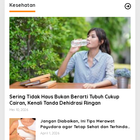
Kesehatan
Sering Tidak Haus Bukan Berarti Tubuh Cukup
Cairan, Kenali Tanda Dehidrasi Ringan
Mei 10, 2026
Jangan Diabaikan, Ini Tips Merawat
Payudara agar Tetap Sehat dan Terhindar
dari Risiko Penyakit
April 1, 2026