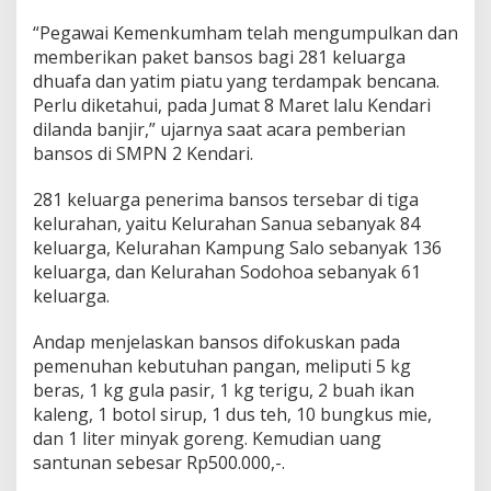
B
“Pegawai Kemenkumham telah mengumpulkan dan
e
n
memberikan paket bansos bagi 281 keluarga
c
dhuafa dan yatim piatu yang terdampak bencana.
a
Perlu diketahui, pada Jumat 8 Maret lalu Kendari
n
dilanda banjir,” ujarnya saat acara pemberian
a
bansos di SMPN 2 Kendari.
A
l
a
281 keluarga penerima bansos tersebar di tiga
m
kelurahan, yaitu Kelurahan Sanua sebanyak 84
D
keluarga, Kelurahan Kampung Salo sebanyak 136
i
keluarga, dan Kelurahan Sodohoa sebanyak 61
K
e
keluarga.
n
d
Andap menjelaskan bansos difokuskan pada
a
pemenuhan kebutuhan pangan, meliputi 5 kg
r
beras, 1 kg gula pasir, 1 kg terigu, 2 buah ikan
i
kaleng, 1 botol sirup, 1 dus teh, 10 bungkus mie,
dan 1 liter minyak goreng. Kemudian uang
santunan sebesar Rp500.000,-.