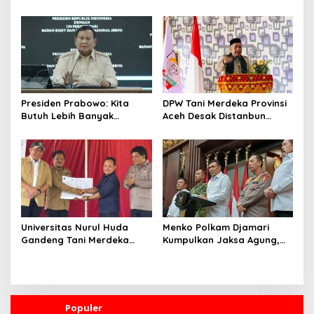
MBG, Ini yang Dilakukan
128 Ribu Orang Mendaftar
Sudaryono
dalam Sehari
Presiden Prabowo: Kita
DPW Tani Merdeka Provinsi
Butuh Lebih Banyak
Aceh Desak Distanbun
Ilmuwan untuk Perkuat
Segera Cairkan Dana
Sains dan Teknologi
Rehabilitasi Lahan
Pertanian Pascabanjir
Universitas Nurul Huda
Menko Polkam Djamari
Gandeng Tani Merdeka
Kumpulkan Jaksa Agung,
Indonesia, Perkuat
Kapolri, Panglima TNI, dan
Pendampingan Petani dan
Kepala BIN, Bahas Situasi
Hilirisasi Riset Pertanian
Nasional
Populer