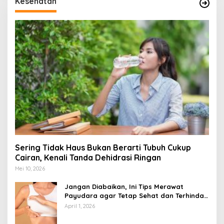
Kesehatan
Sering Tidak Haus Bukan Berarti Tubuh Cukup
Cairan, Kenali Tanda Dehidrasi Ringan
Mei 10, 2026
Jangan Diabaikan, Ini Tips Merawat
Payudara agar Tetap Sehat dan Terhindar
dari Risiko Penyakit
April 1, 2026