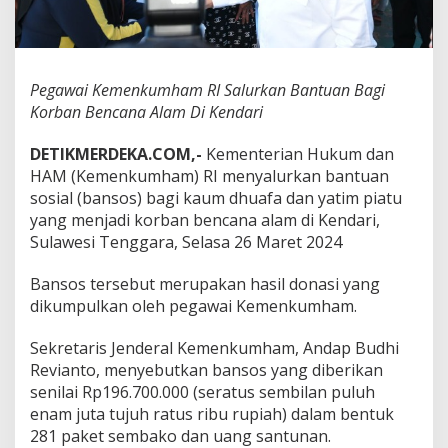
S
a
l
u
r
Pegawai Kemenkumham RI Salurkan Bantuan Bagi
k
Korban Bencana Alam Di Kendari
a
n
DETIKMERDEKA.COM,-
Kementerian Hukum dan
B
a
HAM (Kemenkumham) RI menyalurkan bantuan
n
sosial (bansos) bagi kaum dhuafa dan yatim piatu
t
yang menjadi korban bencana alam di Kendari,
u
Sulawesi Tenggara, Selasa 26 Maret 2024
a
n
B
Bansos tersebut merupakan hasil donasi yang
a
dikumpulkan oleh pegawai Kemenkumham.
g
i
Sekretaris Jenderal Kemenkumham, Andap Budhi
K
Revianto, menyebutkan bansos yang diberikan
o
r
senilai Rp196.700.000 (seratus sembilan puluh
b
enam juta tujuh ratus ribu rupiah) dalam bentuk
a
281 paket sembako dan uang santunan.
n