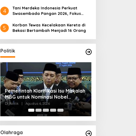
Tani Merdeka Indonesia Perkuat
4
Swasembada Pangan 2026, Fokus
Tebu dan Jagung
Korban Tewas Kecelakaan Kereta di
5
Bekasi Bertambah Menjadi 16 Orang
Politik
Muktamar NU ke-35 di Jombang,
Kendagri Minta 
Panitia Siagakan 3 Posko
Jadikan Koperasi
Kesehatan 24 Jam
Penggerak Ekon
Di Politik
|
Agustus 6, 2026
Di Headline, Politik
|
Ag
Olahraga