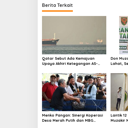
Berita Terkait
Qatar Sebut Ada Kemajuan
Don Muza
Upaya Akhiri Ketegangan AS-
Lahat, S
Iran, Teheran Tegaskan Belum
Harapan
Ada Negosiasi dengan
Washington
Menko Pangan: Sinergi Koperasi
Lantik 1
Desa Merah Putih dan MBG
Muzakir 
Pastikan Buka Pasar Baru
Ekonomi 