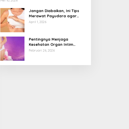
Mei 10, 2026
Jangan Diabaikan, Ini Tips
Merawat Payudara agar
Tetap Sehat dan Terhindar
April 1, 2026
dari Risiko Penyakit
Pentingnya Menjaga
Kesehatan Organ Intim
Wanita, Ini 3 Cara Perawatan
Februari 26, 2026
Agar Tetap Bersih