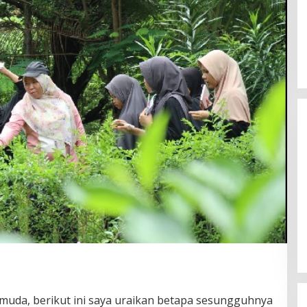
Pemerintah Klarifikasi Isu Makalah
MBG untuk Nominasi Nobel
Perdamaian 2026
Di Politik
|
Agustus 6, 2026
muda, berikut ini saya uraikan betapa sesungguhnya