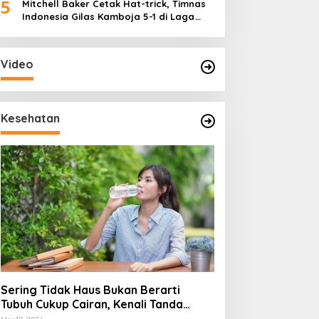
5
Mitchell Baker Cetak Hat-trick, Timnas
Indonesia Gilas Kamboja 5-1 di Laga
Perdana Piala AFF 2026
Video
Kesehatan
Sering Tidak Haus Bukan Berarti
Tubuh Cukup Cairan, Kenali Tanda
Dehidrasi Ringan