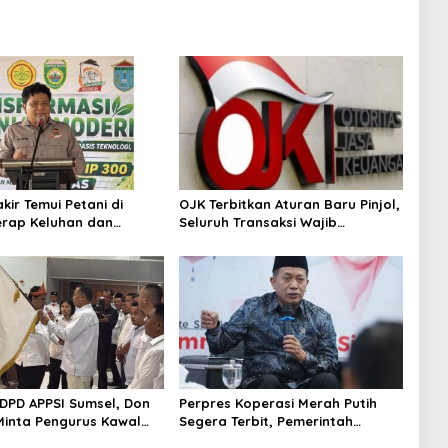
kir Temui Petani di
OJK Terbitkan Aturan Baru Pinjol,
erap Keluhan dan
Seluruh Transaksi Wajib
 Saat Panen Raya
Dilaporkan
2 DPD APPSI Sumsel, Don
Perpres Koperasi Merah Putih
Minta Pengurus Kawal
Segera Terbit, Pemerintah
Kerakyatan
Siapkan Operasional dan 29.830