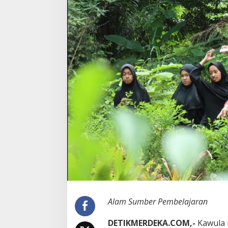
e
m
b
e
l
a
j
a
r
a
n
Alam Sumber Pembelajaran
DETIKMERDEKA.COM,-
Kawula 