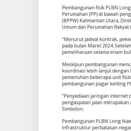
t
r
Pembangunan fisik PLBN Long
u
Perumahan (PP) di bawah pen
k
(BPPW) Kalimantan Utara, Direk
t
Umum dan Perumahan Rakyat (
u
r
P
“Menurut jadwal kontrak, peker
e
pada bulan Maret 2024. Setelah
r
pemeliharaan selama enam bula
b
a
t
Meskipun pembangunan mencap
a
koordinasi lebih lanjut denga
s
pemenuhan beberapa unit fisi
a
pembangunan pagar keliling P
n
N
e
“Penyediaan jaringan internet d
g
pengaspalan jalan merupakan a
a
Simbolon.
r
a
Pembangunan PLBN Long Nawan
infrastruktur perbatasan nega