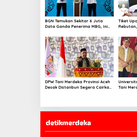
BGN Temukan Sekitar 6 Juta
Tiket Up
Data Ganda Penerima MBG, Ini
Rebutan, 
yang Dilakukan Sudaryono
Orang Me
DPW Tani Merdeka Provinsi Aceh
Universi
Desak Distanbun Segera Cairkan
Tani Mer
Dana Rehabilitasi Lahan
Pendamp
Pertanian Pascabanjir
Hilirisas