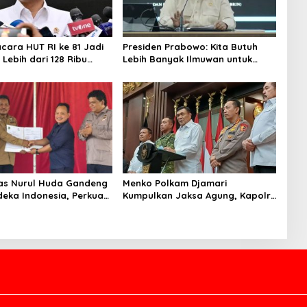
acara HUT RI ke 81 Jadi
Presiden Prabowo: Kita Butuh
Lebih dari 128 Ribu
Lebih Banyak Ilmuwan untuk
ndaftar dalam Sehari
Perkuat Sains dan Teknologi
tas Nurul Huda Gandeng
Menko Polkam Djamari
deka Indonesia, Perkuat
Kumpulkan Jaksa Agung, Kapolri,
ingan Petani dan
Panglima TNI, dan Kepala BIN,
i Riset Pertanian
Bahas Situasi Nasional