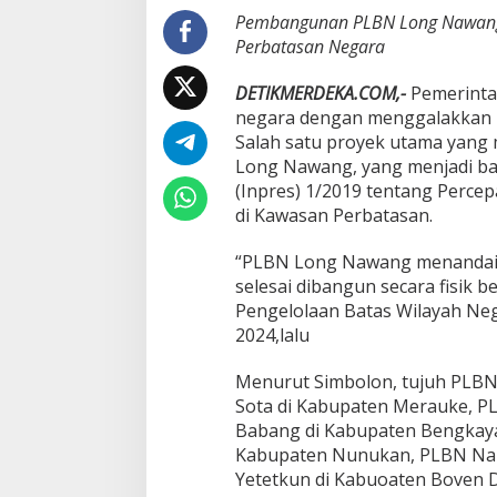
t
Pembangunan PLBN Long Nawang :
a
Perbatasan Negara
n
D
DETIKMERDEKA.COM,-
Pemerinta
e
negara dengan menggalakkan 
n
g
Salah satu proyek utama yan
a
Long Nawang, yang menjadi bag
n
(Inpres) 1/2019 tentang Perc
P
di Kawasan Perbatasan.
e
r
k
“PLBN Long Nawang menandai p
u
selesai dibangun secara fisik 
a
Pengelolaan Batas Wilayah Neg
t
2024,lalu
a
n
I
Menurut Simbolon, tujuh PLBN
n
Sota di Kabupaten Merauke, P
f
Babang di Kabupaten Bengkay
r
Kabupaten Nunukan, PLBN Nap
a
Yetetkun di Kabuoaten Boven D
s