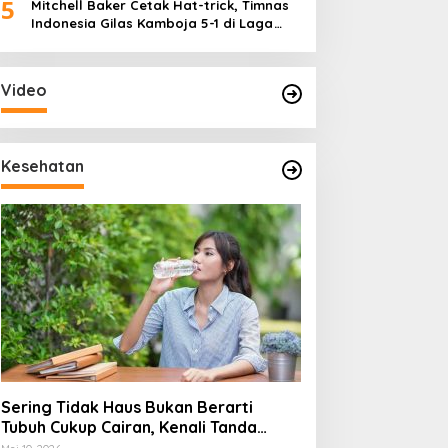
5
Mitchell Baker Cetak Hat-trick, Timnas
Indonesia Gilas Kamboja 5-1 di Laga
Perdana Piala AFF 2026
Video
Kesehatan
Sering Tidak Haus Bukan Berarti
Tubuh Cukup Cairan, Kenali Tanda
Dehidrasi Ringan