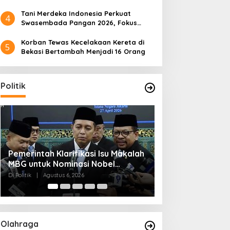
Tani Merdeka Indonesia Perkuat
4
Swasembada Pangan 2026, Fokus
Tebu dan Jagung
Korban Tewas Kecelakaan Kereta di
5
Bekasi Bertambah Menjadi 16 Orang
Politik
Muktamar NU ke-35 di Jombang,
Kendagri Minta 
Panitia Siagakan 3 Posko
Jadikan Koperasi
Kesehatan 24 Jam
Penggerak Ekon
Di Politik
|
Agustus 6, 2026
Di Headline, Politik
|
Ag
Olahraga