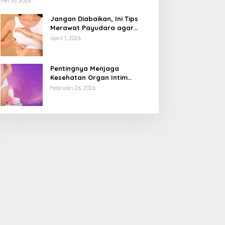
Mei 10, 2026
Jangan Diabaikan, Ini Tips
Merawat Payudara agar
Tetap Sehat dan Terhindar
April 1, 2026
dari Risiko Penyakit
Pentingnya Menjaga
Kesehatan Organ Intim
Wanita, Ini 3 Cara Perawatan
Februari 26, 2026
Agar Tetap Bersih