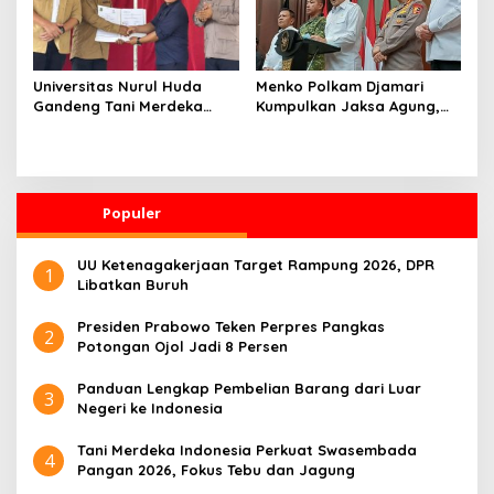
Universitas Nurul Huda
Menko Polkam Djamari
Gandeng Tani Merdeka
Kumpulkan Jaksa Agung,
Indonesia, Perkuat
Kapolri, Panglima TNI, dan
Pendampingan Petani dan
Kepala BIN, Bahas Situasi
Hilirisasi Riset Pertanian
Nasional
Populer
UU Ketenagakerjaan Target Rampung 2026, DPR
1
Libatkan Buruh
Presiden Prabowo Teken Perpres Pangkas
2
Potongan Ojol Jadi 8 Persen
Panduan Lengkap Pembelian Barang dari Luar
3
Negeri ke Indonesia
Tani Merdeka Indonesia Perkuat Swasembada
4
Pangan 2026, Fokus Tebu dan Jagung