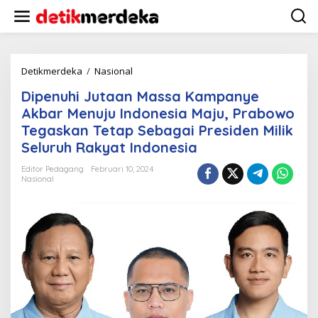
L
e
w
a
t
i
Detikmerdeka
/
Nasional
D
k
i
Dipenuhi Jutaan Massa Kampanye
e
p
k
e
Akbar Menuju Indonesia Maju, Prabowo
o
n
Tegaskan Tetap Sebagai Presiden Milik
n
u
Seluruh Rakyat Indonesia
t
h
e
i
Editor Pedagang
Februari 10, 2024
n
J
Nasional
u
t
a
a
n
M
a
s
s
a
K