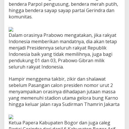
bendera Parpol pengusung, bendera merah putih,
i
a
hingga bendera sayap sayap partai Gerindra dan
M
komunitas.
a
j
u
Dalam orasinya Prabowo mengatakan, jika rakyat
,
P
Indonesia memberikan mandatnya, dia akan tetap
r
menjadi Presidennya seluruh rakyat Republik
a
Indonesia baik yang tidak memilihnya, juga bagi
b
pendukung 01 dan 03, Prabowo Gibran milik
o
w
seluruh rakyat Indonesia.
o
T
Hampir menggema takbir, zikir dan shalawat
e
sebelum Pasangan calon presiden nomor urut 2
g
menyampaikan orasinya dihadapan jutaan massa
a
s
yang memenuhi stadion utama gelora bung Karno
k
hingga keluar jalan raya Sudirman Thamrin Jakarta
a
n
T
Ketua Papera Kabupaten Bogor dan juga caleg
e
t