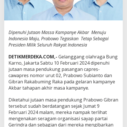
a
m
p
a
n
y
Dipenuhi Jutaan Massa Kampanye Akbar Menuju
e
Indonesia Maju, Prabowo Tegaskan Tetap Sebagai
A
k
Presiden Milik Seluruh Rakyat Indonesia
b
a
DETIKMERDEKA.COM,-
Gelanggang olahraga Bung
r
Karno, Jakarta Sabtu 10 Februari 2024 dipenuhi
M
jutaan masa pendukung pasangan capres-
e
n
cawapres nomor urut 02, Prabowo Subianto dan
u
Gibran Rakabuming Raka pada gelaran kampanye
j
Akbar tahapan akhir masa kampanye.
u
I
Diketahui jutaan masa pendukung Prabowo Gibran
n
d
tersebut sudah berdatangan sejak Jumat 9
o
Februari 2024 malam, mereka nampak terlihat
n
mengenakan seragam organisasi sayap partai
e
Gerindra dan sebagian dari mereka mengibarkan
s