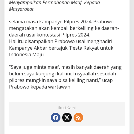
l
Menyampaikan Permohonan Maaf Kepada
u
Masyarakat
r
u
selama masa kampanye Pilpres 2024. Prabowo
h
R
mengatakan akan kembali berkeliling ke daerah-
a
daerah usai kontestasi Pilpres 2024.
k
Hal itu disampaikan Prabowo usai menghadiri
y
Kampanye Akbar bertajuk ‘Pesta Rakyat untuk
a
t
Indonesia Maju’
I
n
“Saya juga minta maaf, masih banyak daerah yang
d
belum saya kunjungi kali ini. Insyaallah sesudah
o
pilpres mungkin saya bisa keliling nanti,” ucap
n
e
Prabowo kepada wartawan
s
i
a
Ikuti Kami