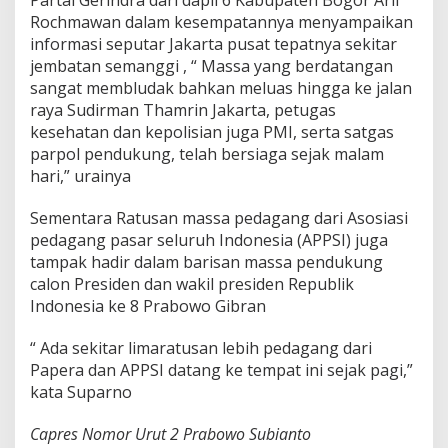
Partai Gerindra dari dapil 6 Kabupaten Bogor Arif
a
Rochmawan dalam kesempatannya menyampaikan
p
informasi seputar Jakarta pusat tepatnya sekitar
S
jembatan semanggi , “ Massa yang berdatangan
e
sangat membludak bahkan meluas hingga ke jalan
b
a
raya Sudirman Thamrin Jakarta, petugas
g
kesehatan dan kepolisian juga PMI, serta satgas
a
parpol pendukung, telah bersiaga sejak malam
i
hari,” urainya
P
r
e
Sementara Ratusan massa pedagang dari Asosiasi
s
pedagang pasar seluruh Indonesia (APPSI) juga
i
tampak hadir dalam barisan massa pendukung
d
calon Presiden dan wakil presiden Republik
e
n
Indonesia ke 8 Prabowo Gibran
M
i
“ Ada sekitar limaratusan lebih pedagang dari
l
Papera dan APPSI datang ke tempat ini sejak pagi,”
i
kata Suparno
k
S
e
Capres Nomor Urut 2 Prabowo Subianto