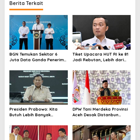
Berita Terkait
BGN Temukan Sekitar 6
Tiket Upacara HUT RI ke 81
Juta Data Ganda Penerima
Jadi Rebutan, Lebih dari
MBG, Ini yang Dilakukan
128 Ribu Orang Mendaftar
Sudaryono
dalam Sehari
Presiden Prabowo: Kita
DPW Tani Merdeka Provinsi
Butuh Lebih Banyak
Aceh Desak Distanbun
Ilmuwan untuk Perkuat
Segera Cairkan Dana
Sains dan Teknologi
Rehabilitasi Lahan
Pertanian Pascabanjir