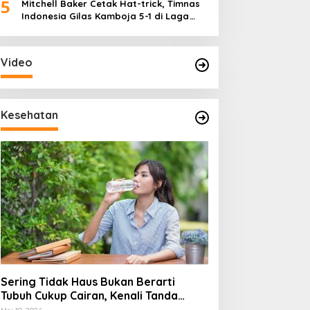
5
Mitchell Baker Cetak Hat-trick, Timnas
Indonesia Gilas Kamboja 5-1 di Laga
Perdana Piala AFF 2026
Video
Kesehatan
Sering Tidak Haus Bukan Berarti
Tubuh Cukup Cairan, Kenali Tanda
Dehidrasi Ringan