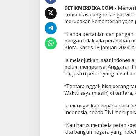
p
DETIKMERDEKA.COM,-
Menter
a
komoditas pangan sangat vital
P
merupakan kementerian yang pa
a
n
g
“Tanpa pertanian dan pangan, t
a
pangan tidak ada peradaban ma
n
Blora, Kamis 18 Januari 2024 la
T
a
Ia melanjutkan, saat Indonesi
k
A
belum mempunyai Anggaran Pen
d
ini, justru petani yang memban
a
N
“Tentara nggak bisa perang tan
e
Waktu saya (masih) di tentara,
g
a
r
Ia menegaskan kepada para per
a
Indonesia, sebab TNI merupaka
“Kau harus membela petani-pet
kita bangun negara yang hebat