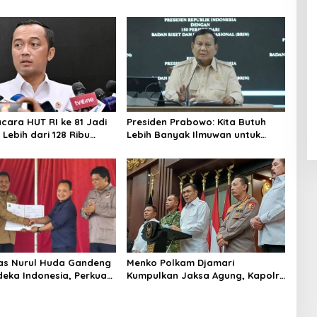
acara HUT RI ke 81 Jadi
Presiden Prabowo: Kita Butuh
Lebih dari 128 Ribu
Lebih Banyak Ilmuwan untuk
ndaftar dalam Sehari
Perkuat Sains dan Teknologi
tas Nurul Huda Gandeng
Menko Polkam Djamari
deka Indonesia, Perkuat
Kumpulkan Jaksa Agung, Kapolri,
ingan Petani dan
Panglima TNI, dan Kepala BIN,
i Riset Pertanian
Bahas Situasi Nasional