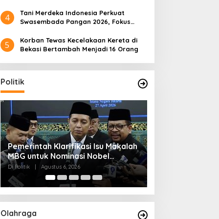
Tani Merdeka Indonesia Perkuat
4
Swasembada Pangan 2026, Fokus
Tebu dan Jagung
Korban Tewas Kecelakaan Kereta di
5
Bekasi Bertambah Menjadi 16 Orang
Politik
Muktamar NU ke-35 di Jombang,
Kendagri Minta 
Panitia Siagakan 3 Posko
Jadikan Koperasi
Kesehatan 24 Jam
Penggerak Ekon
Di Politik
|
Agustus 6, 2026
Di Headline, Politik
|
Ag
Olahraga