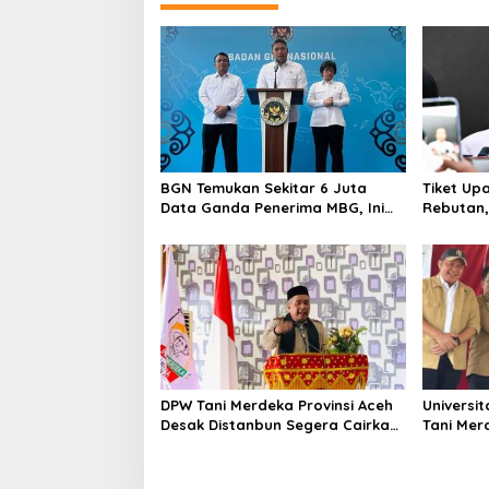
BGN Temukan Sekitar 6 Juta
Tiket Up
Data Ganda Penerima MBG, Ini
Rebutan, 
yang Dilakukan Sudaryono
Orang Me
DPW Tani Merdeka Provinsi Aceh
Universi
Desak Distanbun Segera Cairkan
Tani Mer
Dana Rehabilitasi Lahan
Pendamp
Pertanian Pascabanjir
Hilirisas