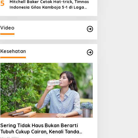
5
Mitchell Baker Cetak Hat-trick, Timnas
Indonesia Gilas Kamboja 5-1 di Laga
Perdana Piala AFF 2026
Video
Kesehatan
Sering Tidak Haus Bukan Berarti
Tubuh Cukup Cairan, Kenali Tanda
Dehidrasi Ringan