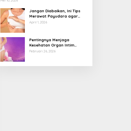
Mei 10, 2026
Jangan Diabaikan, Ini Tips
Merawat Payudara agar
Tetap Sehat dan Terhindar
April 1, 2026
dari Risiko Penyakit
Pentingnya Menjaga
Kesehatan Organ Intim
Wanita, Ini 3 Cara Perawatan
Februari 26, 2026
Agar Tetap Bersih