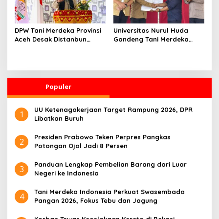
DPW Tani Merdeka Provinsi
Universitas Nurul Huda
Aceh Desak Distanbun
Gandeng Tani Merdeka
Segera Cairkan Dana
Indonesia, Perkuat
Rehabilitasi Lahan
Pendampingan Petani dan
Pertanian Pascabanjir
Hilirisasi Riset Pertanian
Populer
UU Ketenagakerjaan Target Rampung 2026, DPR
1
Libatkan Buruh
Presiden Prabowo Teken Perpres Pangkas
2
Potongan Ojol Jadi 8 Persen
Panduan Lengkap Pembelian Barang dari Luar
3
Negeri ke Indonesia
Tani Merdeka Indonesia Perkuat Swasembada
4
Pangan 2026, Fokus Tebu dan Jagung