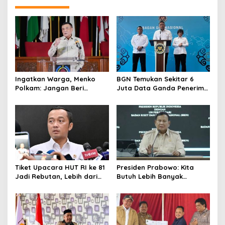
Ingatkan Warga, Menko
BGN Temukan Sekitar 6
Polkam: Jangan Beri
Juta Data Ganda Penerima
Peluang Hal Buruk Masuk
MBG, Ini yang Dilakukan
Lebih Dulu
Sudaryono
Tiket Upacara HUT RI ke 81
Presiden Prabowo: Kita
Jadi Rebutan, Lebih dari
Butuh Lebih Banyak
128 Ribu Orang Mendaftar
Ilmuwan untuk Perkuat
dalam Sehari
Sains dan Teknologi