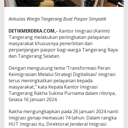
n
g
B
Antusias Warga Tangerang Buat Paspor Simpatik
u
a
t
DETIKMERDEKA.COM,-
Kantor Imigrasi (Kanim)
P
Tangerang melakukan peningkatan pelayanan
a
masyarakat khususnya penerbitan dan
s
perpanjangan paspor bagi warga Tangerang Raya
p
o
dan Tangerang Selatan.
r
S
Dengan mengusung tema ‘Transformasi Peran
i
Keimigrasian Melalui Strategi Digitalisasi’ imigrasi
m
terus meningkatkan pelayanan kepada
p
a
masyarakat,” kata Kepala Kantor Imigrasi
t
Tangerang Rakha Sukma Purnama dalam rilisnya,
i
Selasa 16 Januari 2024.
k
Rakha mengungkapkan pada 26 Januari 2024 nanti
Imigrasi genap memasuki 74 tahun. Dalam rangka
HUT Imigrasi itu, Direktorat Jenderal Imigrasi