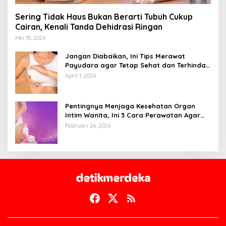
Sering Tidak Haus Bukan Berarti Tubuh Cukup
Cairan, Kenali Tanda Dehidrasi Ringan
Mei 10, 2026
Jangan Diabaikan, Ini Tips Merawat
Payudara agar Tetap Sehat dan Terhindar
dari Risiko Penyakit
April 1, 2026
Pentingnya Menjaga Kesehatan Organ
Intim Wanita, Ini 3 Cara Perawatan Agar
Tetap Bersih
Februari 26, 2026