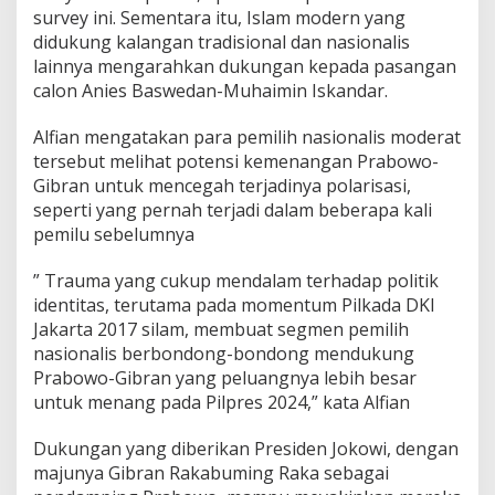
survey ini. Sementara itu, Islam modern yang
n
j
didukung kalangan tradisional dan nasionalis
l
lainnya mengarahkan dukungan kepada pasangan
o
calon Anies Baswedan-Muhaimin Iskandar.
k
T
Alfian mengatakan para pemilih nasionalis moderat
u
r
tersebut melihat potensi kemenangan Prabowo-
u
Gibran untuk mencegah terjadinya polarisasi,
n
seperti yang pernah terjadi dalam beberapa kali
D
pemilu sebelumnya
r
a
s
” Trauma yang cukup mendalam terhadap politik
t
identitas, terutama pada momentum Pilkada DKI
i
Jakarta 2017 silam, membuat segmen pemilih
s
nasionalis berbondong-bondong mendukung
Prabowo-Gibran yang peluangnya lebih besar
untuk menang pada Pilpres 2024,” kata Alfian
Dukungan yang diberikan Presiden Jokowi, dengan
majunya Gibran Rakabuming Raka sebagai