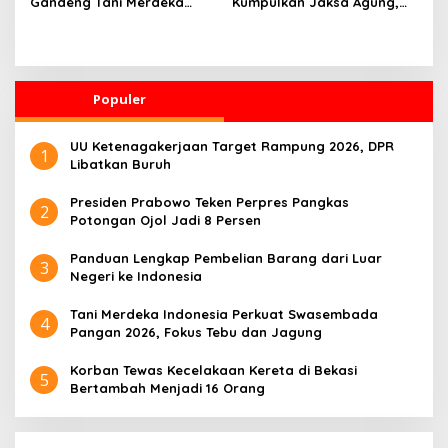
Gandeng Tani Merdeka
Kumpulkan Jaksa Agung,
Indonesia, Perkuat
Kapolri, Panglima TNI, dan
Pendampingan Petani dan
Kepala BIN, Bahas Situasi
Hilirisasi Riset Pertanian
Nasional
Populer
UU Ketenagakerjaan Target Rampung 2026, DPR
1
Libatkan Buruh
Presiden Prabowo Teken Perpres Pangkas
2
Potongan Ojol Jadi 8 Persen
Panduan Lengkap Pembelian Barang dari Luar
3
Negeri ke Indonesia
Tani Merdeka Indonesia Perkuat Swasembada
4
Pangan 2026, Fokus Tebu dan Jagung
Korban Tewas Kecelakaan Kereta di Bekasi
5
Bertambah Menjadi 16 Orang