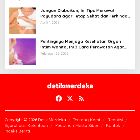
Jangan Diabaikan, Ini Tips Merawat
Payudara agar Tetap Sehat dan Terhindar
dari Risiko Penyakit
April 1, 2026
Pentingnya Menjaga Kesehatan Organ
Intim Wanita, Ini 3 Cara Perawatan Agar
Tetap Bersih
Februari 26, 2026
Copyright © 2026 Detik Merdeka
Tentang Kami
Redaksi
Syarat dan Ketentuan
Pedoman Media Siber
Kontak
Indeks Berita