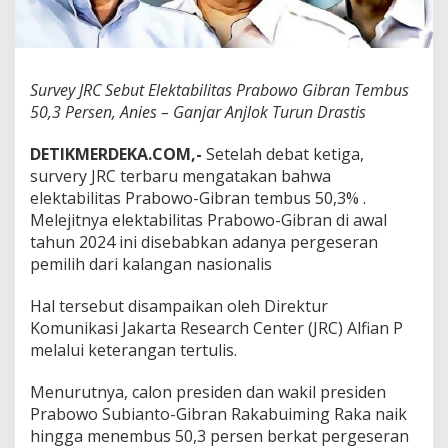
b
i
l
i
t
Survey JRC Sebut Elektabilitas Prabowo Gibran Tembus
a
50,3 Persen, Anies – Ganjar Anjlok Turun Drastis
s
P
DETIKMERDEKA.COM,-
Setelah debat ketiga,
r
a
survery JRC terbaru mengatakan bahwa
b
elektabilitas Prabowo-Gibran tembus 50,3% .
o
Melejitnya elektabilitas Prabowo-Gibran di awal
w
tahun 2024 ini disebabkan adanya pergeseran
o
pemilih dari kalangan nasionalis
G
i
b
Hal tersebut disampaikan oleh Direktur
r
Komunikasi Jakarta Research Center (JRC) Alfian P
a
melalui keterangan tertulis.
n
T
e
Menurutnya, calon presiden dan wakil presiden
m
Prabowo Subianto-Gibran Rakabuiming Raka naik
b
hingga menembus 50,3 persen berkat pergeseran
u