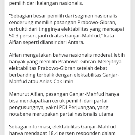
pemilih dari kalangan nasionalis.
s
5
0
“Sebagian besar pemilih dari segmen nasionalis
,
cenderung memilih pasangan Prabowo-Gibran,
3
terbukti dari tingginya elektabilitas yang mencapai
P
50,3 persen, jauh di atas Ganjar-Mahfud,” kata
e
Alfian seperti dilansir dari Antara.
r
s
e
Alfian mengatakan bahwa nasionalis moderat lebih
n
banyak yang memilih Prabowo-Gibran. Melejitnya
,
elektabilitas Prabowo-Gibran setelah debat
A
berbanding terbalik dengan elektabilitas Ganjar-
n
i
Mahfud atau Anies-Cak Imin
e
s
Menurut Alfian, pasangan Ganjar-Mahfud hanya
-
bisa mendapatkan ceruk pemilih dari partai
G
pengusungnya, yakni PDI Perjuangan, yang
a
n
notabene merupakan partai nasionalis utama
j
a
Sebagai informasi, elektabilitas Ganjar-Mahfud
r
hanya mendapat 18,4 persen responden dalam
A