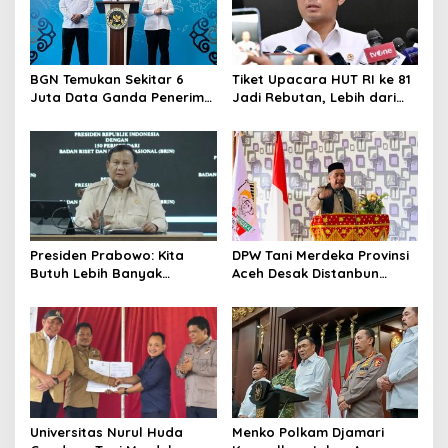
BGN Temukan Sekitar 6
Tiket Upacara HUT RI ke 81
Juta Data Ganda Penerima
Jadi Rebutan, Lebih dari
MBG, Ini yang Dilakukan
128 Ribu Orang Mendaftar
Sudaryono
dalam Sehari
Presiden Prabowo: Kita
DPW Tani Merdeka Provinsi
Butuh Lebih Banyak
Aceh Desak Distanbun
Ilmuwan untuk Perkuat
Segera Cairkan Dana
Sains dan Teknologi
Rehabilitasi Lahan
Pertanian Pascabanjir
Universitas Nurul Huda
Menko Polkam Djamari