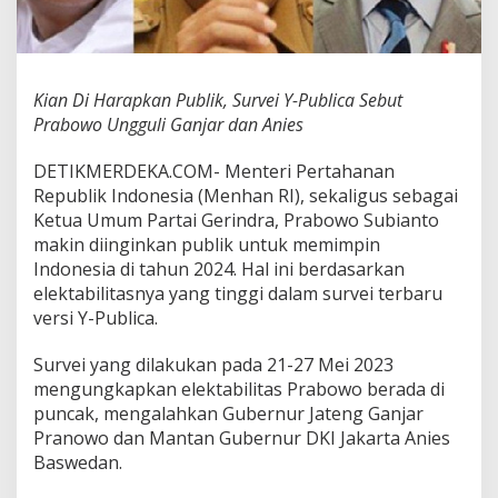
,
S
u
r
v
Kian Di Harapkan Publik, Survei Y-Publica Sebut
e
Prabowo Ungguli Ganjar dan Anies
i
Y
DETIKMERDEKA.COM- Menteri Pertahanan
-
P
Republik Indonesia (Menhan RI), sekaligus sebagai
u
Ketua Umum Partai Gerindra, Prabowo Subianto
b
makin diinginkan publik untuk memimpin
l
Indonesia di tahun 2024. Hal ini berdasarkan
i
elektabilitasnya yang tinggi dalam survei terbaru
c
a
versi Y-Publica.
S
e
Survei yang dilakukan pada 21-27 Mei 2023
b
mengungkapkan elektabilitas Prabowo berada di
u
puncak, mengalahkan Gubernur Jateng Ganjar
t
P
Pranowo dan Mantan Gubernur DKI Jakarta Anies
r
Baswedan.
a
b