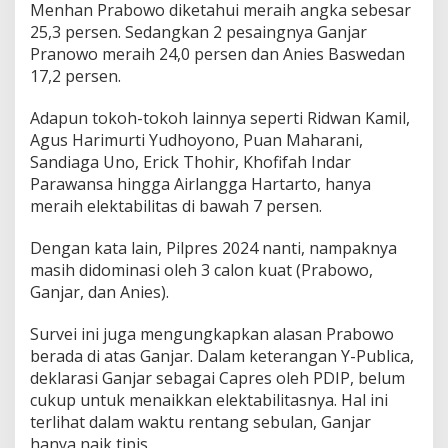
Menhan Prabowo diketahui meraih angka sebesar
o
25,3 persen. Sedangkan 2 pesaingnya Ganjar
w
o
Pranowo meraih 24,0 persen dan Anies Baswedan
U
17,2 persen.
n
g
Adapun tokoh-tokoh lainnya seperti Ridwan Kamil,
g
Agus Harimurti Yudhoyono, Puan Maharani,
u
l
Sandiaga Uno, Erick Thohir, Khofifah Indar
i
Parawansa hingga Airlangga Hartarto, hanya
G
meraih elektabilitas di bawah 7 persen.
a
n
Dengan kata lain, Pilpres 2024 nanti, nampaknya
j
a
masih didominasi oleh 3 calon kuat (Prabowo,
r
Ganjar, dan Anies).
d
a
Survei ini juga mengungkapkan alasan Prabowo
n
berada di atas Ganjar. Dalam keterangan Y-Publica,
A
n
deklarasi Ganjar sebagai Capres oleh PDIP, belum
i
cukup untuk menaikkan elektabilitasnya. Hal ini
e
terlihat dalam waktu rentang sebulan, Ganjar
s
hanya naik tipis.