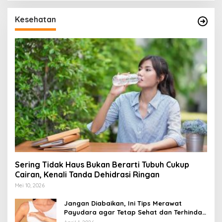
Kesehatan
Sering Tidak Haus Bukan Berarti Tubuh Cukup
Cairan, Kenali Tanda Dehidrasi Ringan
Mei 10, 2026
Jangan Diabaikan, Ini Tips Merawat
Payudara agar Tetap Sehat dan Terhindar
dari Risiko Penyakit