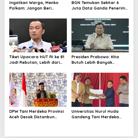
Ingatkan Warga, Menko
BGN Temukan Sekitar 6
Polkam: Jangan Beri
Juta Data Ganda Penerima
Peluang Hal Buruk Masuk
MBG, Ini yang Dilakukan
Lebih Dulu
Sudaryono
Tiket Upacara HUT RI ke 81
Presiden Prabowo: Kita
Jadi Rebutan, Lebih dari
Butuh Lebih Banyak
128 Ribu Orang Mendaftar
Ilmuwan untuk Perkuat
dalam Sehari
Sains dan Teknologi
DPW Tani Merdeka Provinsi
Universitas Nurul Huda
Aceh Desak Distanbun
Gandeng Tani Merdeka
Segera Cairkan Dana
Indonesia, Perkuat
Rehabilitasi Lahan
Pendampingan Petani dan
Pertanian Pascabanjir
Hilirisasi Riset Pertanian