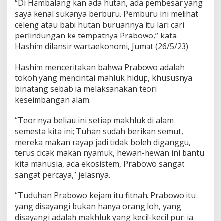
“Di Hambalang kan ada hutan, ada pembesar yang
r
saya kenal sukanya berburu. Pemburu ini melihat
a
celeng atau babi hutan buruannya itu lari cari
b
o
perlindungan ke tempatnya Prabowo,” kata
w
Hashim dilansir wartaekonomi, Jumat (26/5/23)
o
Hashim menceritakan bahwa Prabowo adalah
tokoh yang mencintai mahluk hidup, khususnya
binatang sebab ia melaksanakan teori
keseimbangan alam.
“Teorinya beliau ini setiap makhluk di alam
semesta kita ini; Tuhan sudah berikan semut,
mereka makan rayap jadi tidak boleh diganggu,
terus cicak makan nyamuk, hewan-hewan ini bantu
kita manusia, ada ekosistem, Prabowo sangat
sangat percaya,” jelasnya.
“Tuduhan Prabowo kejam itu fitnah. Prabowo itu
yang disayangi bukan hanya orang loh, yang
disayangi adalah makhluk yang kecil-kecil pun ia