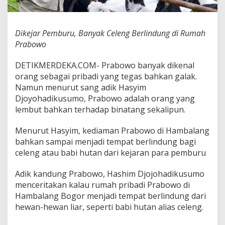
k
C
e
Dikejar Pemburu, Banyak Celeng Berlindung di Rumah
l
e
Prabowo
n
g
DETIKMERDEKA.COM- Prabowo banyak dikenal
B
orang sebagai pribadi yang tegas bahkan galak.
e
Namun menurut sang adik Hasyim
r
l
Djoyohadikusumo, Prabowo adalah orang yang
i
lembut bahkan terhadap binatang sekalipun.
n
d
Menurut Hasyim, kediaman Prabowo di Hambalang
u
bahkan sampai menjadi tempat berlindung bagi
n
g
celeng atau babi hutan dari kejaran para pemburu
d
i
Adik kandung Prabowo, Hashim Djojohadikusumo
R
menceritakan kalau rumah pribadi Prabowo di
u
Hambalang Bogor menjadi tempat berlindung dari
m
a
hewan-hewan liar, seperti babi hutan alias celeng.
h
P