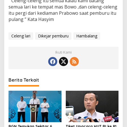
” Celeng-celeng itu semua kalau kami datang
semua lari ke tempat mas Bowo ,dan celeng-celeng
itu pergi dari kediaman Prabowo saat pemburu itu
pulang ” Kata Hasyim
Celeng lari
Dikejar pemburu
Hambalang
Ikuti Kami
Berita Terkait
BGN Temukan Sekitar 6
Tiket Upacara HUT RI ke 81