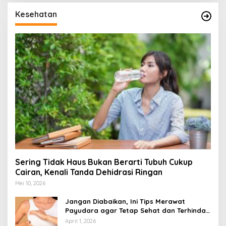
Kesehatan
Sering Tidak Haus Bukan Berarti Tubuh Cukup
Cairan, Kenali Tanda Dehidrasi Ringan
Mei 10, 2026
Jangan Diabaikan, Ini Tips Merawat
Payudara agar Tetap Sehat dan Terhindar
dari Risiko Penyakit
April 1, 2026