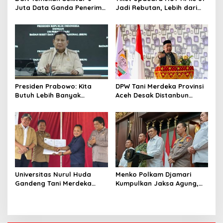
Juta Data Ganda Penerima
Jadi Rebutan, Lebih dari
MBG, Ini yang Dilakukan
128 Ribu Orang Mendaftar
Sudaryono
dalam Sehari
Presiden Prabowo: Kita
DPW Tani Merdeka Provinsi
Butuh Lebih Banyak
Aceh Desak Distanbun
Ilmuwan untuk Perkuat
Segera Cairkan Dana
Sains dan Teknologi
Rehabilitasi Lahan
Pertanian Pascabanjir
Universitas Nurul Huda
Menko Polkam Djamari
Gandeng Tani Merdeka
Kumpulkan Jaksa Agung,
Indonesia, Perkuat
Kapolri, Panglima TNI, dan
Pendampingan Petani dan
Kepala BIN, Bahas Situasi
Hilirisasi Riset Pertanian
Nasional