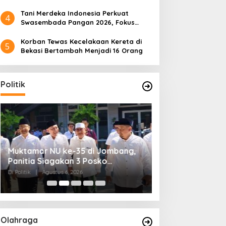
Tani Merdeka Indonesia Perkuat
4
Swasembada Pangan 2026, Fokus
Tebu dan Jagung
Korban Tewas Kecelakaan Kereta di
5
Bekasi Bertambah Menjadi 16 Orang
Politik
Muktamar NU ke-35 di Jombang,
Kendagri Minta 
Panitia Siagakan 3 Posko
Jadikan Koperasi
Kesehatan 24 Jam
Penggerak Ekon
Di Politik
|
Agustus 6, 2026
Di Headline, Politik
|
Ag
Olahraga