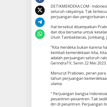
a
DETIKMERDEKA.COM- Indonesia 
d
seluruh rakyatnya. Tak terkecua
a
perjuangan dan pengorbanan m
n
N
e
Hal tersebut disampaikan Prab
g
dan doa bersama untuk kesela
a
Ulum Tambakberas, Jombang, J
r
a
“Kita merdeka bukan karena had
kembali kemerdekaan kita, kita
adalah perjuangan seluruh rak
GerindraTV, Senin 22 Mei 2023
Menurut Prabowo, peran para u
tahun perjuangan kemerdekaan 
ulama.
“ Perjuangan bangsa Indonesi
pesantren-pesantren. Tak sediki
diri di pesantren. Perjuangan it