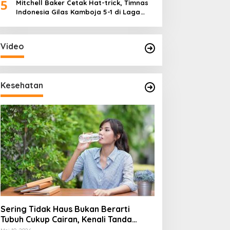
5
Mitchell Baker Cetak Hat-trick, Timnas
Indonesia Gilas Kamboja 5-1 di Laga
Perdana Piala AFF 2026
Video
Kesehatan
Sering Tidak Haus Bukan Berarti
Tubuh Cukup Cairan, Kenali Tanda
Dehidrasi Ringan