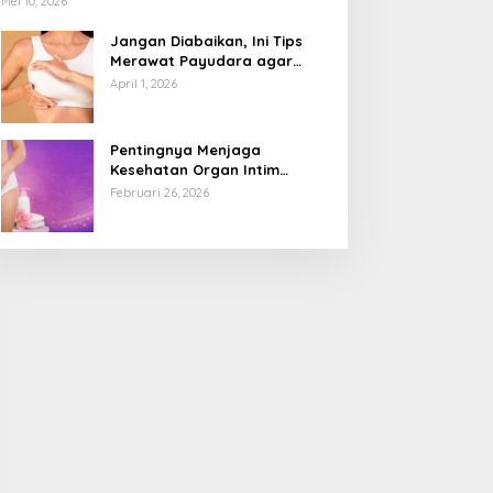
Mei 10, 2026
Jangan Diabaikan, Ini Tips
Merawat Payudara agar
Tetap Sehat dan Terhindar
April 1, 2026
dari Risiko Penyakit
Pentingnya Menjaga
Kesehatan Organ Intim
Wanita, Ini 3 Cara Perawatan
Februari 26, 2026
Agar Tetap Bersih