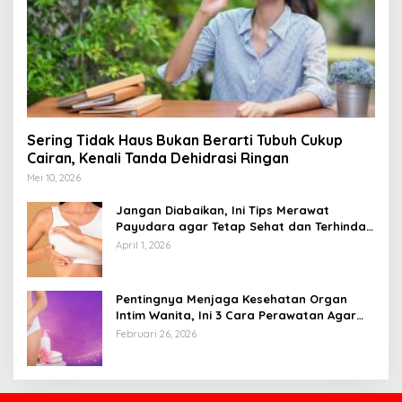
Sering Tidak Haus Bukan Berarti Tubuh Cukup
Cairan, Kenali Tanda Dehidrasi Ringan
Mei 10, 2026
Jangan Diabaikan, Ini Tips Merawat
Payudara agar Tetap Sehat dan Terhindar
dari Risiko Penyakit
April 1, 2026
Pentingnya Menjaga Kesehatan Organ
Intim Wanita, Ini 3 Cara Perawatan Agar
Tetap Bersih
Februari 26, 2026