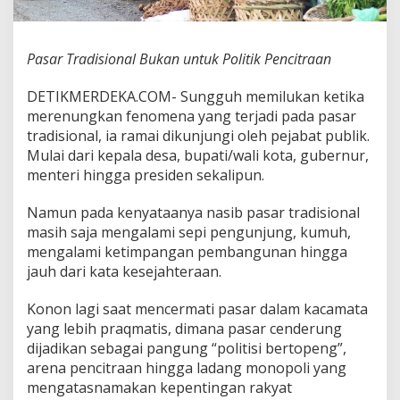
n
u
n
Pasar Tradisional Bukan untuk Politik Pencitraan
t
u
k
DETIKMERDEKA.COM- Sungguh memilukan ketika
P
merenungkan fenomena yang terjadi pada pasar
o
tradisional, ia ramai dikunjungi oleh pejabat publik.
l
Mulai dari kepala desa, bupati/wali kota, gubernur,
i
t
menteri hingga presiden sekalipun.
i
k
Namun pada kenyataanya nasib pasar tradisional
P
masih saja mengalami sepi pengunjung, kumuh,
e
mengalami ketimpangan pembangunan hingga
n
c
jauh dari kata kesejahteraan.
i
t
Konon lagi saat mencermati pasar dalam kacamata
r
yang lebih praqmatis, dimana pasar cenderung
a
dijadikan sebagai pangung “politisi bertopeng”,
a
n
arena pencitraan hingga ladang monopoli yang
mengatasnamakan kepentingan rakyat