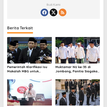
Ikuti Kami
Berita Terkait
Pemerintah Klarifikasi Isu
Muktamar NU ke-35 di
Makalah MBG untuk
Jombang, Panitia Siagakan
Nominasi Nobel
3 Posko Kesehatan 24 Jam
Perdamaian 2026