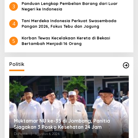
Panduan Lengkap Pembelian Barang dari Luar
3
Negeri ke Indonesia
Tani Merdeka Indonesia Perkuat Swasembada
4
Pangan 2026, Fokus Tebu dan Jagung
Korban Tewas Kecelakaan Kereta di Bekasi
5
Bertambah Menjadi 16 Orang
Politik
uk
Muktamar NU ke-35 di Jombang, Panitia
K
Siagakan 3 Posko Kesehatan 24 Jam
K
D
Di Politik
|
Agustus 6, 2026
Di 