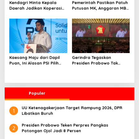
Kendagri Minta Kepala
Pemerintah Pastikan Patuh
Daerah Jadikan Koperasi
Putusan MK, Anggaran MBG
Merah Putih Penggerak
Dipisah dari Dana
Ekonomi Desa
Pendidikan
Kaesang Maju dari Dapil
Gerindra Tegaskan
Puan, Ini Alasan PSI Pilih
Presiden Prabowo Tak
Solo
Pernah Intervensi Kasus
Hukum Febrie
Populer
UU Ketenagakerjaan Target Rampung 2026, DPR
1
Libatkan Buruh
Presiden Prabowo Teken Perpres Pangkas
2
Potongan Ojol Jadi 8 Persen