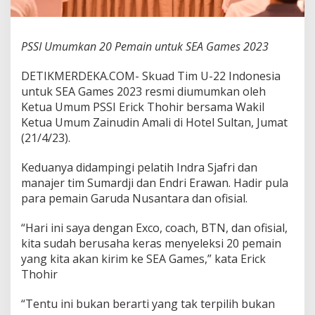
n
t
u
PSSI Umumkan 20 Pemain untuk SEA Games 2023
k
S
E
DETIKMERDEKA.COM- Skuad Tim U-22 Indonesia
A
untuk SEA Games 2023 resmi diumumkan oleh
G
Ketua Umum PSSI Erick Thohir bersama Wakil
a
Ketua Umum Zainudin Amali di Hotel Sultan, Jumat
m
e
(21/4/23).
s
2
Keduanya didampingi pelatih Indra Sjafri dan
0
manajer tim Sumardji dan Endri Erawan. Hadir pula
2
para pemain Garuda Nusantara dan ofisial.
3
“Hari ini saya dengan Exco, coach, BTN, dan ofisial,
kita sudah berusaha keras menyeleksi 20 pemain
yang kita akan kirim ke SEA Games,” kata Erick
Thohir
“Tentu ini bukan berarti yang tak terpilih bukan