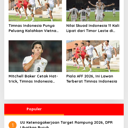
Timnas Indonesia Punya
Nilai Skuad Indonesia 11 Kali
Peluang Kalahkan Vietnam
Lipat dari Timor Leste di
dan Segel Tiket Semifinal
Piala AFF 2026
Piala AFF 2026
Mitchell Baker Cetak Hat-
Piala AFF 2026, Ini Lawan
trick, Timnas Indonesia
Terberat Timnas Indonesia
Gilas Kamboja 5-1 di Laga
Perdana Piala AFF 2026
Populer
UU Ketenagakerjaan Target Rampung 2026, DPR
1
Libatkan Buruh