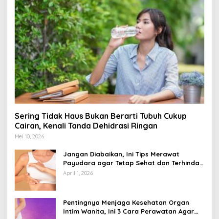
Sering Tidak Haus Bukan Berarti Tubuh Cukup
Cairan, Kenali Tanda Dehidrasi Ringan
Mei 10, 2026
Jangan Diabaikan, Ini Tips Merawat
Payudara agar Tetap Sehat dan Terhindar
dari Risiko Penyakit
April 1, 2026
Pentingnya Menjaga Kesehatan Organ
Intim Wanita, Ini 3 Cara Perawatan Agar