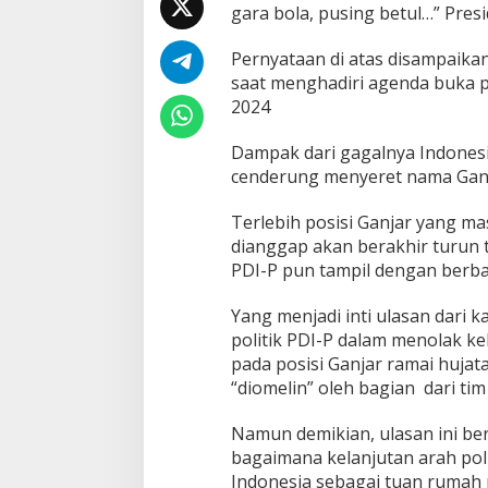
gara bola, pusing betul…” Presi
2
0
Pernyataan di atas disampaika
saat menghadiri agenda buka pu
2024
Dampak dari gagalnya Indonesi
cenderung menyeret nama Ganja
Terlebih posisi Ganjar yang ma
dianggap akan berakhir turun t
PDI-P pun tampil dengan berb
Yang menjadi inti ulasan dari 
politik PDI-P dalam menolak ke
pada posisi Ganjar ramai hujat
“diomelin” oleh bagian dari ti
Namun demikian, ulasan ini be
bagaimana kelanjutan arah poli
Indonesia sebagai tuan rumah 