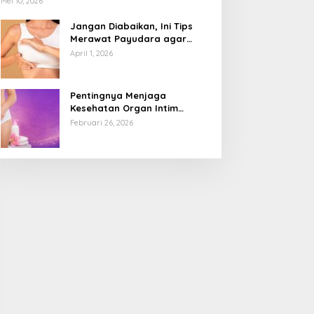
Mei 10, 2026
Jangan Diabaikan, Ini Tips
Merawat Payudara agar
Tetap Sehat dan Terhindar
April 1, 2026
dari Risiko Penyakit
Pentingnya Menjaga
Kesehatan Organ Intim
Wanita, Ini 3 Cara Perawatan
Februari 26, 2026
Agar Tetap Bersih