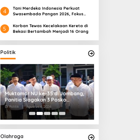
Tani Merdeka Indonesia Perkuat
4
Swasembada Pangan 2026, Fokus
Tebu dan Jagung
Korban Tewas Kecelakaan Kereta di
5
Bekasi Bertambah Menjadi 16 Orang
Politik
Muktamar NU ke-35 di Jombang,
Kendagri Minta 
Panitia Siagakan 3 Posko
Jadikan Koperasi
Kesehatan 24 Jam
Penggerak Ekon
Di Politik
|
Agustus 6, 2026
Di Headline, Politik
|
Ag
Olahraga