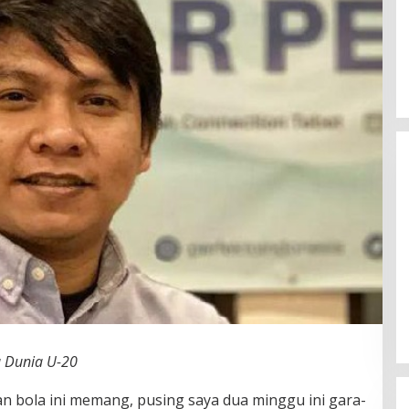
Pemerintah Klarifikasi Isu Makalah
MBG untuk Nominasi Nobel
Perdamaian 2026
Di Politik
|
Agustus 6, 2026
la Dunia U-20
bola ini memang, pusing saya dua minggu ini gara-