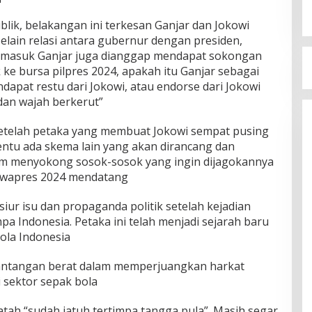
ik, belakangan ini terkesan Ganjar dan Jokowi
elain relasi antara gubernur dengan presiden,
ermasuk Ganjar juga dianggap mendapat sokongan
 ke bursa pilpres 2024, apakah itu Ganjar sebagai
apat restu dari Jokowi, atau endorse dari Jokowi
dan wajah berkerut”
telah petaka yang membuat Jokowi sempat pusing
entu ada skema lain yang akan dirancang dan
alam menyokong sosok-sosok yang ingin dijagokannya
cawapres 2024 mendatang
siur isu dan propaganda politik setelah kejadian
 Indonesia. Petaka ini telah menjadi sejarah baru
ola Indonesia
 tantangan berat dalam memperjuangkan harkat
 sektor sepak bola
patah “sudah jatuh tertimpa tangga pula”. Masih segar