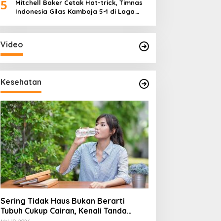
5
Mitchell Baker Cetak Hat-trick, Timnas
Indonesia Gilas Kamboja 5-1 di Laga
Perdana Piala AFF 2026
Video
Kesehatan
Sering Tidak Haus Bukan Berarti
Tubuh Cukup Cairan, Kenali Tanda
Dehidrasi Ringan