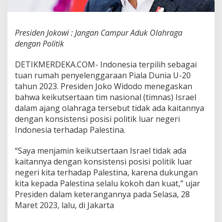
n
C
a
Presiden Jokowi : Jangan Campur Aduk Olahraga
m
p
dengan Politik
u
r
DETIKMERDEKA.COM- Indonesia terpilih sebagai
A
tuan rumah penyelenggaraan Piala Dunia U-20
d
tahun 2023. Presiden Joko Widodo menegaskan
u
k
bahwa keikutsertaan tim nasional (timnas) Israel
O
dalam ajang olahraga tersebut tidak ada kaitannya
l
dengan konsistensi posisi politik luar negeri
a
Indonesia terhadap Palestina.
h
r
a
“Saya menjamin keikutsertaan Israel tidak ada
g
kaitannya dengan konsistensi posisi politik luar
a
negeri kita terhadap Palestina, karena dukungan
d
kita kepada Palestina selalu kokoh dan kuat,” ujar
e
n
Presiden dalam keterangannya pada Selasa, 28
g
Maret 2023, lalu, di Jakarta
a
n