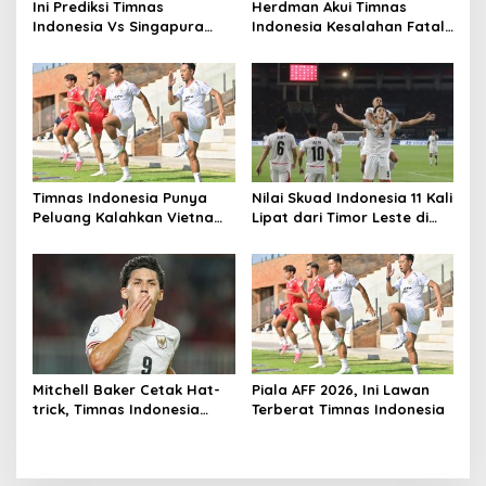
Ini Prediksi Timnas
Herdman Akui Timnas
Indonesia Vs Singapura
Indonesia Kesalahan Fatal
Menurut Pengamat
di 15 Menit Awal, Ini
Sebabnya
Timnas Indonesia Punya
Nilai Skuad Indonesia 11 Kali
Peluang Kalahkan Vietnam
Lipat dari Timor Leste di
dan Segel Tiket Semifinal
Piala AFF 2026
Piala AFF 2026
Mitchell Baker Cetak Hat-
Piala AFF 2026, Ini Lawan
trick, Timnas Indonesia
Terberat Timnas Indonesia
Gilas Kamboja 5-1 di Laga
Perdana Piala AFF 2026