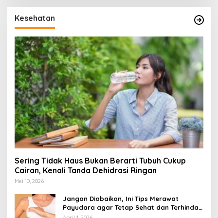
Kesehatan
Sering Tidak Haus Bukan Berarti Tubuh Cukup
Cairan, Kenali Tanda Dehidrasi Ringan
Mei 10, 2026
Jangan Diabaikan, Ini Tips Merawat
Payudara agar Tetap Sehat dan Terhindar
dari Risiko Penyakit
April 1, 2026