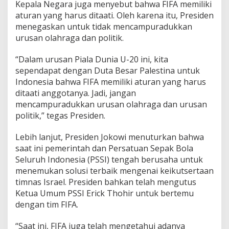
Kepala Negara juga menyebut bahwa FIFA memiliki
P
aturan yang harus ditaati. Oleh karena itu, Presiden
o
l
menegaskan untuk tidak mencampuradukkan
i
urusan olahraga dan politik.
t
i
“Dalam urusan Piala Dunia U-20 ini, kita
k
sependapat dengan Duta Besar Palestina untuk
Indonesia bahwa FIFA memiliki aturan yang harus
ditaati anggotanya. Jadi, jangan
mencampuradukkan urusan olahraga dan urusan
politik,” tegas Presiden.
Lebih lanjut, Presiden Jokowi menuturkan bahwa
saat ini pemerintah dan Persatuan Sepak Bola
Seluruh Indonesia (PSSI) tengah berusaha untuk
menemukan solusi terbaik mengenai keikutsertaan
timnas Israel. Presiden bahkan telah mengutus
Ketua Umum PSSI Erick Thohir untuk bertemu
dengan tim FIFA.
“Saat ini, FIFA juga telah mengetahui adanya