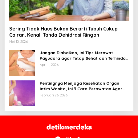
Sering Tidak Haus Bukan Berarti Tubuh Cukup
Cairan, Kenali Tanda Dehidrasi Ringan
Mei 10, 2026
Jangan Diabaikan, Ini Tips Merawat
Payudara agar Tetap Sehat dan Terhindar
dari Risiko Penyakit
April 1, 2026
Pentingnya Menjaga Kesehatan Organ
Intim Wanita, Ini 3 Cara Perawatan Agar
Tetap Bersih
Februari 26, 2026