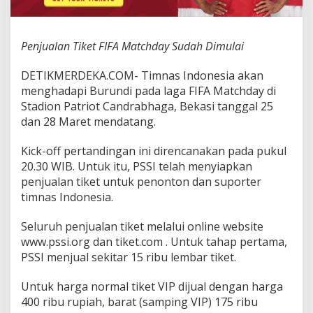
t
c
h
Penjualan Tiket FIFA Matchday Sudah Dimulai
d
a
y
DETIKMERDEKA.COM- Timnas Indonesia akan
S
menghadapi Burundi pada laga FIFA Matchday di
u
Stadion Patriot Candrabhaga, Bekasi tanggal 25
d
dan 28 Maret mendatang.
a
h
D
Kick-off pertandingan ini direncanakan pada pukul
i
20.30 WIB. Untuk itu, PSSI telah menyiapkan
m
penjualan tiket untuk penonton dan suporter
u
timnas Indonesia.
l
a
i
Seluruh penjualan tiket melalui online website
www.pssi.org dan tiket.com . Untuk tahap pertama,
PSSI menjual sekitar 15 ribu lembar tiket.
Untuk harga normal tiket VIP dijual dengan harga
400 ribu rupiah, barat (samping VIP) 175 ribu