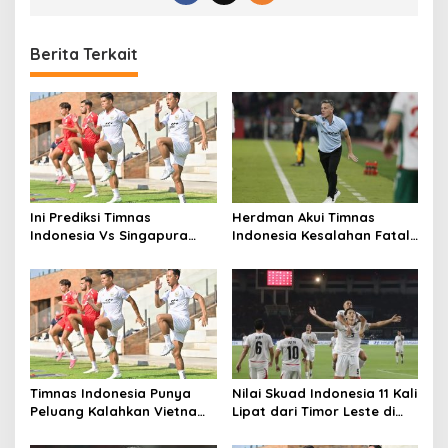
Berita Terkait
Ini Prediksi Timnas
Herdman Akui Timnas
Indonesia Vs Singapura
Indonesia Kesalahan Fatal
Menurut Pengamat
di 15 Menit Awal, Ini
Sebabnya
Timnas Indonesia Punya
Nilai Skuad Indonesia 11 Kali
Peluang Kalahkan Vietnam
Lipat dari Timor Leste di
dan Segel Tiket Semifinal
Piala AFF 2026
Piala AFF 2026