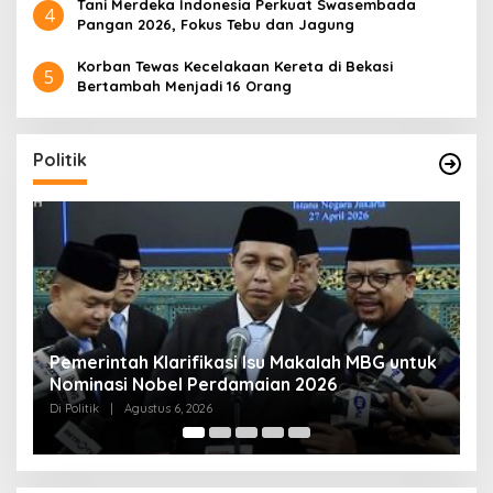
Tani Merdeka Indonesia Perkuat Swasembada
4
Pangan 2026, Fokus Tebu dan Jagung
Korban Tewas Kecelakaan Kereta di Bekasi
5
Bertambah Menjadi 16 Orang
Politik
uk
Muktamar NU ke-35 di Jombang, Panitia
K
Siagakan 3 Posko Kesehatan 24 Jam
K
D
Di Politik
|
Agustus 6, 2026
Di 