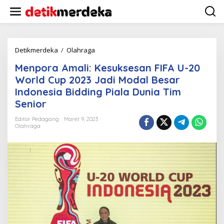
L
e
w
a
t
i
Detikmerdeka
/
Olahraga
M
k
e
Menpora Amali: Kesuksesan FIFA U-20
e
n
k
p
World Cup 2023 Jadi Modal Besar
o
o
Indonesia Bidding Piala Dunia Tim
n
r
Senior
t
a
e
A
Editor Pedagang
Maret 9, 2023
n
m
Olahraga
a
l
i
:
K
e
s
u
k
s
e