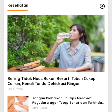
Kesehatan
Sering Tidak Haus Bukan Berarti Tubuh Cukup
Cairan, Kenali Tanda Dehidrasi Ringan
Mei 10, 2026
Jangan Diabaikan, Ini Tips Merawat
Payudara agar Tetap Sehat dan Terhindar
dari Risiko Penyakit
April 1, 2026