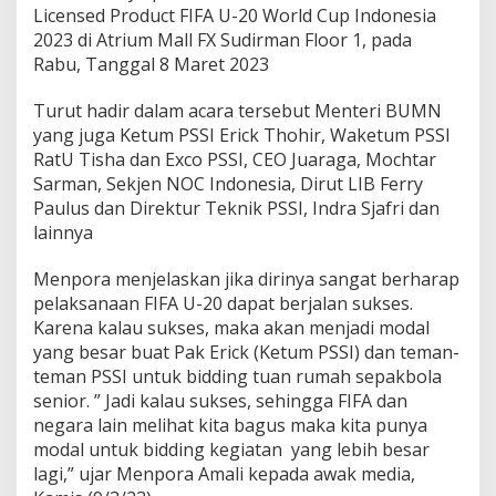
Licensed Product FIFA U-20 World Cup Indonesia
d
i
2023 di Atrium Mall FX Sudirman Floor 1, pada
M
Rabu, Tanggal 8 Maret 2023
o
d
Turut hadir dalam acara tersebut Menteri BUMN
a
yang juga Ketum PSSI Erick Thohir, Waketum PSSI
l
B
RatU Tisha dan Exco PSSI, CEO Juaraga, Mochtar
e
Sarman, Sekjen NOC Indonesia, Dirut LIB Ferry
s
Paulus dan Direktur Teknik PSSI, Indra Sjafri dan
a
lainnya
r
I
n
Menpora menjelaskan jika dirinya sangat berharap
d
pelaksanaan FIFA U-20 dapat berjalan sukses.
o
Karena kalau sukses, maka akan menjadi modal
n
yang besar buat Pak Erick (Ketum PSSI) dan teman-
e
s
teman PSSI untuk bidding tuan rumah sepakbola
i
senior. ” Jadi kalau sukses, sehingga FIFA dan
a
negara lain melihat kita bagus maka kita punya
B
modal untuk bidding kegiatan yang lebih besar
i
lagi,” ujar Menpora Amali kepada awak media,
d
d