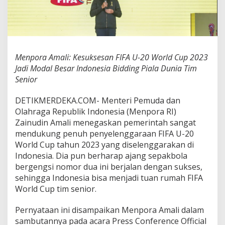
s
a
n
F
I
F
Menpora Amali: Kesuksesan FIFA U-20 World Cup 2023
A
Jadi Modal Besar Indonesia Bidding Piala Dunia Tim
U
-
Senior
2
0
DETIKMERDEKA.COM- Menteri Pemuda dan
W
Olahraga Republik Indonesia (Menpora RI)
o
Zainudin Amali menegaskan pemerintah sangat
r
l
mendukung penuh penyelenggaraan FIFA U-20
d
World Cup tahun 2023 yang diselenggarakan di
C
Indonesia. Dia pun berharap ajang sepakbola
u
bergengsi nomor dua ini berjalan dengan sukses,
p
sehingga Indonesia bisa menjadi tuan rumah FIFA
2
0
World Cup tim senior.
2
3
Pernyataan ini disampaikan Menpora Amali dalam
J
sambutannya pada acara Press Conference Official
a