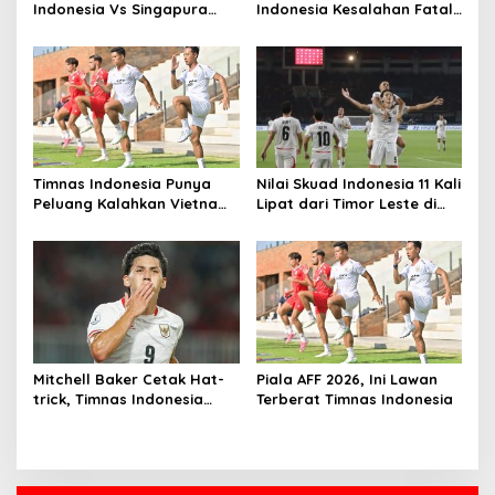
Indonesia Vs Singapura
Indonesia Kesalahan Fatal
Menurut Pengamat
di 15 Menit Awal, Ini
Sebabnya
Timnas Indonesia Punya
Nilai Skuad Indonesia 11 Kali
Peluang Kalahkan Vietnam
Lipat dari Timor Leste di
dan Segel Tiket Semifinal
Piala AFF 2026
Piala AFF 2026
Mitchell Baker Cetak Hat-
Piala AFF 2026, Ini Lawan
trick, Timnas Indonesia
Terberat Timnas Indonesia
Gilas Kamboja 5-1 di Laga
Perdana Piala AFF 2026