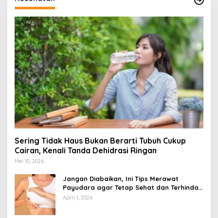
Sering Tidak Haus Bukan Berarti Tubuh Cukup
Cairan, Kenali Tanda Dehidrasi Ringan
Mei 10, 2026
Jangan Diabaikan, Ini Tips Merawat
Payudara agar Tetap Sehat dan Terhindar
dari Risiko Penyakit
April 1, 2026