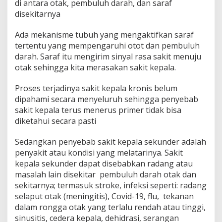
di antara otak, pembuluh darah, dan saraf
e
disekitarnya
n
g
a
Ada mekanisme tubuh yang mengaktifkan saraf
t
tertentu yang mempengaruhi otot dan pembuluh
a
darah. Saraf itu mengirim sinyal rasa sakit menuju
s
otak sehingga kita merasakan sakit kepala.
i
n
y
Proses terjadinya sakit kepala kronis belum
a
dipahami secara menyeluruh sehingga penyebab
sakit kepala terus menerus primer tidak bisa
diketahui secara pasti
Sedangkan penyebab sakit kepala sekunder adalah
penyakit atau kondisi yang melatarinya. Sakit
kepala sekunder dapat disebabkan radang atau
masalah lain disekitar pembuluh darah otak dan
sekitarnya; termasuk stroke, infeksi seperti: radang
selaput otak (meningitis), Covid-19, flu, tekanan
dalam rongga otak yang terlalu rendah atau tinggi,
sinusitis, cedera kepala, dehidrasi, serangan