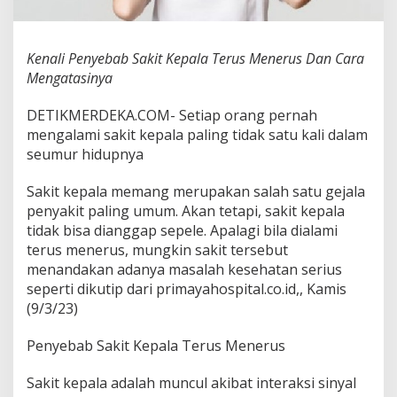
e
p
a
Kenali Penyebab Sakit Kepala Terus Menerus Dan Cara
l
a
Mengatasinya
T
e
DETIKMERDEKA.COM- Setiap orang pernah
r
mengalami sakit kepala paling tidak satu kali dalam
u
seumur hidupnya
s
M
e
Sakit kepala memang merupakan salah satu gejala
n
penyakit paling umum. Akan tetapi, sakit kepala
e
tidak bisa dianggap sepele. Apalagi bila dialami
r
terus menerus, mungkin sakit tersebut
u
s
menandakan adanya masalah kesehatan serius
D
seperti dikutip dari primayahospital.co.id,, Kamis
a
(9/3/23)
n
C
Penyebab Sakit Kepala Terus Menerus
a
r
a
Sakit kepala adalah muncul akibat interaksi sinyal
M