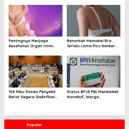
Cairan, Kenali Tanda
Tetap Sehat dan Terhindar
Dehidrasi Ringan
dari Risiko Penyakit
Pentingnya Menjaga
Benarkah Memakai Bra
Kesehatan Organ Intim
Terlalu Lama Picu Kanker
Wanita, Ini 3 Cara
Payudara? Ini Penjelasan
Perawatan Agar Tetap
Medis dan Fakta Ilmiahnya
Bersih
106 Ribu Pasien Penyakit
Status BPJS PBI Mendadak
Berat Segera Diaktifkan
Nonaktif, Warga
Lagi! Pemerintah Buka
Diharapkan Segera Lapor
Akses BPJS Gratis, Ini
ke Dinsos
Faktanya
Populer