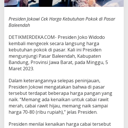
g
a
K
Presiden Jokowi Cek Harga Kebutuhan Pokok di Pasar
e
b
Baleendah
u
t
DETIKMERDEKA.COM- Presiden Joko Widodo
u
kembali mengecek secara langsung harga
h
kebutuhan pokok di pasar. Kali ini Presiden
a
n
mengunjungi Pasar Baleendah, Kabupaten
P
Bandung, Provinsi Jawa Barat, pada Minggu, 5
o
Maret 2023.
k
o
Dalam keterangannya selepas peninjauan,
k
d
Presiden Jokowi mengatakan bahwa di pasar
i
tersebut terdapat beberapa harga pangan yang
P
naik. “Memang ada kenaikan untuk cabai rawit
a
merah, cabai rawit hijau, memang naik sampai
s
a
harga 70-80 (ribu rupiah),” jelas Presiden.
r
B
Presiden menilai kenaikan harga cabai tersebut
a