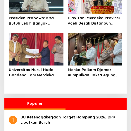
Presiden Prabowo: Kita
DPW Tani Merdeka Provinsi
Butuh Lebih Banyak
Aceh Desak Distanbun
Ilmuwan untuk Perkuat
Segera Cairkan Dana
Sains dan Teknologi
Rehabilitasi Lahan
Pertanian Pascabanjir
Universitas Nurul Huda
Menko Polkam Djamari
Gandeng Tani Merdeka
Kumpulkan Jaksa Agung,
Indonesia, Perkuat
Kapolri, Panglima TNI, dan
Pendampingan Petani dan
Kepala BIN, Bahas Situasi
Hilirisasi Riset Pertanian
Nasional
Populer
UU Ketenagakerjaan Target Rampung 2026, DPR
1
Libatkan Buruh