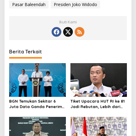
Pasar Baleendah
Presiden Joko Widodo
Ikuti Kami
Berita Terkait
BGN Temukan Sekitar 6
Tiket Upacara HUT RI ke 81
Juta Data Ganda Penerima
Jadi Rebutan, Lebih dari
MBG, Ini yang Dilakukan
128 Ribu Orang Mendaftar
Sudaryono
dalam Sehari