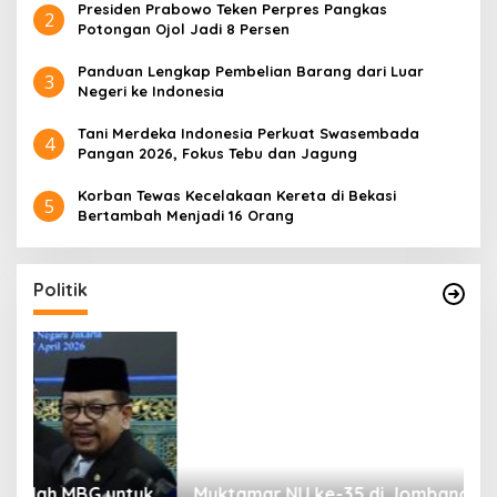
Presiden Prabowo Teken Perpres Pangkas
2
Potongan Ojol Jadi 8 Persen
Panduan Lengkap Pembelian Barang dari Luar
3
Negeri ke Indonesia
Tani Merdeka Indonesia Perkuat Swasembada
4
Pangan 2026, Fokus Tebu dan Jagung
Korban Tewas Kecelakaan Kereta di Bekasi
5
Bertambah Menjadi 16 Orang
Politik
uk
Muktamar NU ke-35 di Jombang, Panitia
K