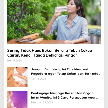
Sering Tidak Haus Bukan Berarti Tubuh Cukup
Cairan, Kenali Tanda Dehidrasi Ringan
Mei 10, 2026
Jangan Diabaikan, Ini Tips Merawat
Payudara agar Tetap Sehat dan Terhindar
dari Risiko Penyakit
April 1, 2026
Pentingnya Menjaga Kesehatan Organ
Intim Wanita, Ini 3 Cara Perawatan Agar
Tetap Bersih
Februari 26, 2026