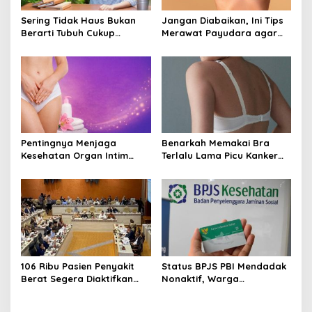
Sering Tidak Haus Bukan
Jangan Diabaikan, Ini Tips
Berarti Tubuh Cukup
Merawat Payudara agar
Cairan, Kenali Tanda
Tetap Sehat dan Terhindar
Dehidrasi Ringan
dari Risiko Penyakit
Pentingnya Menjaga
Benarkah Memakai Bra
Kesehatan Organ Intim
Terlalu Lama Picu Kanker
Wanita, Ini 3 Cara
Payudara? Ini Penjelasan
Perawatan Agar Tetap
Medis dan Fakta Ilmiahnya
Bersih
106 Ribu Pasien Penyakit
Status BPJS PBI Mendadak
Berat Segera Diaktifkan
Nonaktif, Warga
Lagi! Pemerintah Buka
Diharapkan Segera Lapor
Akses BPJS Gratis, Ini
ke Dinsos