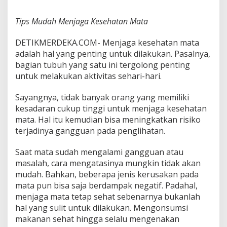
h
a
Tips Mudah Menjaga Kesehatan Mata
t
a
DETIKMERDEKA.COM- Menjaga kesehatan mata
n
M
adalah hal yang penting untuk dilakukan. Pasalnya,
a
bagian tubuh yang satu ini tergolong penting
t
untuk melakukan aktivitas sehari-hari.
a
Sayangnya, tidak banyak orang yang memiliki
kesadaran cukup tinggi untuk menjaga kesehatan
mata. Hal itu kemudian bisa meningkatkan risiko
terjadinya gangguan pada penglihatan.
Saat mata sudah mengalami gangguan atau
masalah, cara mengatasinya mungkin tidak akan
mudah. Bahkan, beberapa jenis kerusakan pada
mata pun bisa saja berdampak negatif. Padahal,
menjaga mata tetap sehat sebenarnya bukanlah
hal yang sulit untuk dilakukan. Mengonsumsi
makanan sehat hingga selalu mengenakan