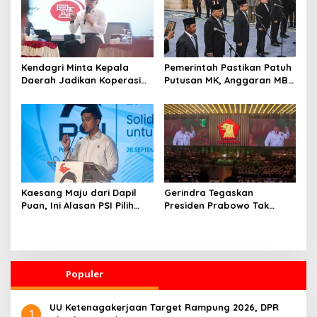
Kendagri Minta Kepala
Pemerintah Pastikan Patuh
Daerah Jadikan Koperasi
Putusan MK, Anggaran MBG
Merah Putih Penggerak
Dipisah dari Dana
Ekonomi Desa
Pendidikan
Kaesang Maju dari Dapil
Gerindra Tegaskan
Puan, Ini Alasan PSI Pilih
Presiden Prabowo Tak
Solo
Pernah Intervensi Kasus
Hukum Febrie
Populer
UU Ketenagakerjaan Target Rampung 2026, DPR
1