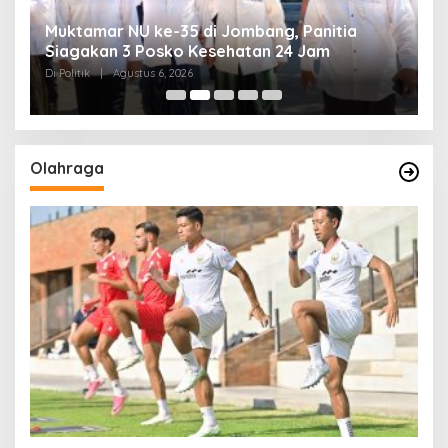
uk
Muktamar NU ke-35 di Jombang, Panitia
K
Siagakan 3 Posko Kesehatan 24 Jam
K
D
Di Politik
|
Agustus 6, 2026
Di 
Olahraga