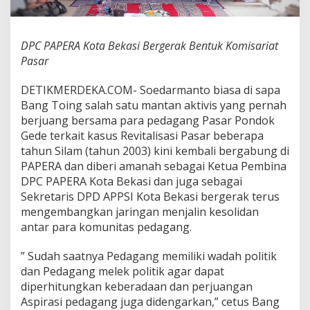
e
r
g
DPC PAPERA Kota Bekasi Bergerak Bentuk Komisariat
e
r
Pasar
a
k
DETIKMERDEKA.COM- Soedarmanto biasa di sapa
B
Bang Toing salah satu mantan aktivis yang pernah
e
berjuang bersama para pedagang Pasar Pondok
n
t
Gede terkait kasus Revitalisasi Pasar beberapa
u
tahun Silam (tahun 2003) kini kembali bergabung di
k
PAPERA dan diberi amanah sebagai Ketua Pembina
K
DPC PAPERA Kota Bekasi dan juga sebagai
o
m
Sekretaris DPD APPSI Kota Bekasi bergerak terus
i
mengembangkan jaringan menjalin kesolidan
s
antar para komunitas pedagang.
a
r
” Sudah saatnya Pedagang memiliki wadah politik
i
a
dan Pedagang melek politik agar dapat
t
diperhitungkan keberadaan dan perjuangan
P
Aspirasi pedagang juga didengarkan,” cetus Bang
a