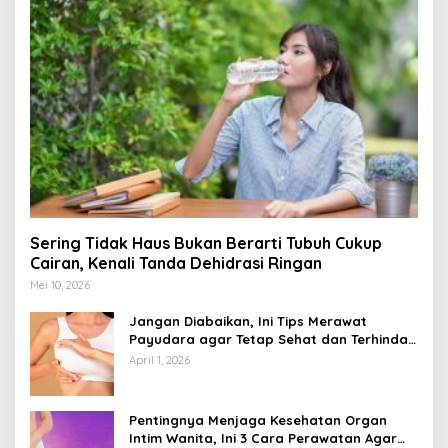
Sering Tidak Haus Bukan Berarti Tubuh Cukup
Cairan, Kenali Tanda Dehidrasi Ringan
Mei 10, 2026
Jangan Diabaikan, Ini Tips Merawat
Payudara agar Tetap Sehat dan Terhindar
dari Risiko Penyakit
April 1, 2026
Pentingnya Menjaga Kesehatan Organ
Intim Wanita, Ini 3 Cara Perawatan Agar