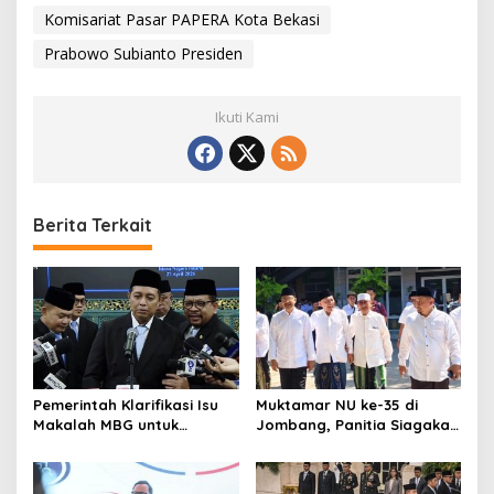
Komisariat Pasar PAPERA Kota Bekasi
Prabowo Subianto Presiden
Ikuti Kami
Berita Terkait
Pemerintah Klarifikasi Isu
Muktamar NU ke-35 di
Makalah MBG untuk
Jombang, Panitia Siagakan
Nominasi Nobel
3 Posko Kesehatan 24 Jam
Perdamaian 2026