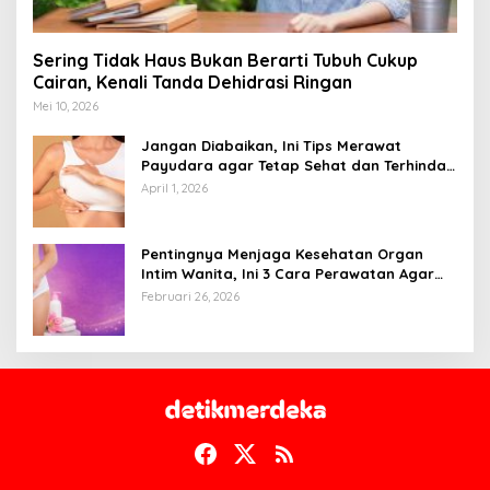
Sering Tidak Haus Bukan Berarti Tubuh Cukup
Cairan, Kenali Tanda Dehidrasi Ringan
Mei 10, 2026
Jangan Diabaikan, Ini Tips Merawat
Payudara agar Tetap Sehat dan Terhindar
dari Risiko Penyakit
April 1, 2026
Pentingnya Menjaga Kesehatan Organ
Intim Wanita, Ini 3 Cara Perawatan Agar
Tetap Bersih
Februari 26, 2026