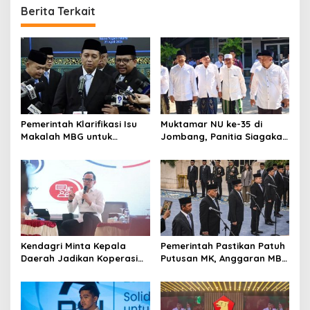
Berita Terkait
Pemerintah Klarifikasi Isu
Muktamar NU ke-35 di
Makalah MBG untuk
Jombang, Panitia Siagakan
Nominasi Nobel
3 Posko Kesehatan 24 Jam
Perdamaian 2026
Kendagri Minta Kepala
Pemerintah Pastikan Patuh
Daerah Jadikan Koperasi
Putusan MK, Anggaran MBG
Merah Putih Penggerak
Dipisah dari Dana
Ekonomi Desa
Pendidikan