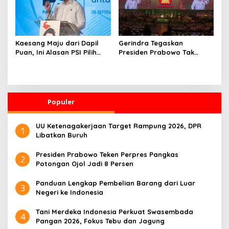
Kaesang Maju dari Dapil
Gerindra Tegaskan
Puan, Ini Alasan PSI Pilih
Presiden Prabowo Tak
Solo
Pernah Intervensi Kasus
Hukum Febrie
Populer
UU Ketenagakerjaan Target Rampung 2026, DPR
1
Libatkan Buruh
Presiden Prabowo Teken Perpres Pangkas
2
Potongan Ojol Jadi 8 Persen
Panduan Lengkap Pembelian Barang dari Luar
3
Negeri ke Indonesia
Tani Merdeka Indonesia Perkuat Swasembada
4
Pangan 2026, Fokus Tebu dan Jagung