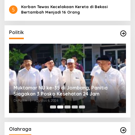
Korban Tewas Kecelakaan Kereta di Bekasi
5
Bertambah Menjadi 16 Orang
Politik
Kendagri Minta Kepala Daerah Jadikan
P
Koperasi Merah Putih Penggerak Ekonomi
A
Desa
Di Headline, Politik
|
Agustus 6, 2026
D
Olahraga