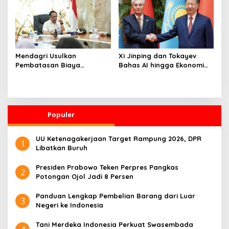
Mendagri Usulkan
Xi Jinping dan Tokayev
Pembatasan Biaya
Bahas AI hingga Ekonomi
Kampanye Pilkada, Nilai
Digital, China Siap Dukung
Ongkos Politik Perlu
Transformasi Digital
Dievaluasi
Kazakhstan
Populer
UU Ketenagakerjaan Target Rampung 2026, DPR
1
Libatkan Buruh
Presiden Prabowo Teken Perpres Pangkas
2
Potongan Ojol Jadi 8 Persen
Panduan Lengkap Pembelian Barang dari Luar
3
Negeri ke Indonesia
Tani Merdeka Indonesia Perkuat Swasembada