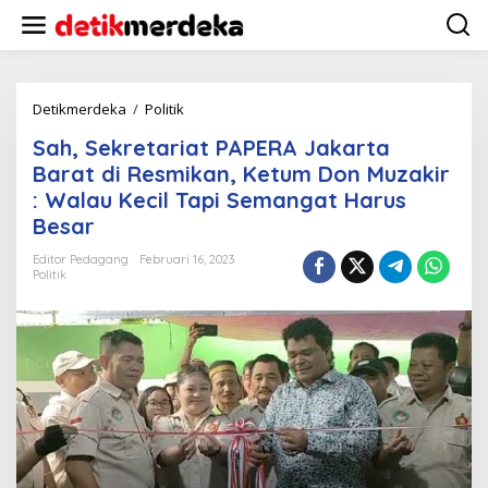
L
e
w
a
t
i
Detikmerdeka
/
Politik
S
k
a
Sah, Sekretariat PAPERA Jakarta
e
h
k
,
Barat di Resmikan, Ketum Don Muzakir
o
S
: Walau Kecil Tapi Semangat Harus
n
e
Besar
t
k
e
r
Editor Pedagang
Februari 16, 2023
n
e
Politik
t
a
r
i
a
t
P
A
P
E
R