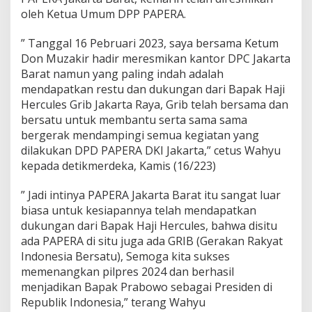
T
oleh Ketua Umum DPP PAPERA.
a
p
” Tanggal 16 Pebruari 2023, saya bersama Ketum
i
Don Muzakir hadir meresmikan kantor DPC Jakarta
S
Barat namun yang paling indah adalah
e
m
mendapatkan restu dan dukungan dari Bapak Haji
a
Hercules Grib Jakarta Raya, Grib telah bersama dan
n
bersatu untuk membantu serta sama sama
g
bergerak mendampingi semua kegiatan yang
a
t
dilakukan DPD PAPERA DKI Jakarta,” cetus Wahyu
H
kepada detikmerdeka, Kamis (16/223)
a
r
” Jadi intinya PAPERA Jakarta Barat itu sangat luar
u
biasa untuk kesiapannya telah mendapatkan
s
B
dukungan dari Bapak Haji Hercules, bahwa disitu
e
ada PAPERA di situ juga ada GRIB (Gerakan Rakyat
s
Indonesia Bersatu), Semoga kita sukses
a
memenangkan pilpres 2024 dan berhasil
r
menjadikan Bapak Prabowo sebagai Presiden di
Republik Indonesia,” terang Wahyu