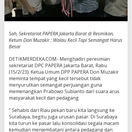
A
J
a
k
a
r
Sah, Sekretariat PAPERA Jakarta Barat di Resmikan,
t
Ketum Don Muzakir : Walau Kecil Tapi Semangat Harus
a
B
Besar
a
r
DETIKMERDEKA.COM- Menghadiri peresmian
a
sekretariat DPC PAPERA Jakarta Barat, Rabu
t
(15/2/23). Ketua Umum DPP PAPERA Don Muzakir
d
i
meminta tempat yang kecil tersebut tidak
R
menyurutkan semangat perjuangan guna
e
memenangkan Prabowo Subianto dari suara arus
s
masyarakat kecil dan pedagang
m
i
k
” Sehabis dari Riau pekan baru kita langsung ke
a
Surabaya, begitu juga urusan pasar. Di Surabaya
n
kita turun ke pasar lalu konsolidasi segala macam
,
kemudian menjembatani antara pedagang dan
K