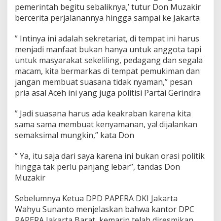
pemerintah begitu sebaliknya,’ tutur Don Muzakir
e
t
bercerita perjalanannya hingga sampai ke Jakarta
u
m
” Intinya ini adalah sekretariat, di tempat ini harus
D
menjadi manfaat bukan hanya untuk anggota tapi
o
untuk masyarakat sekeliling, pedagang dan segala
n
M
macam, kita bermarkas di tempat pemukiman dan
u
jangan membuat suasana tidak nyaman,” pesan
z
pria asal Aceh ini yang juga politisi Partai Gerindra
a
k
” Jadi suasana harus ada keakraban karena kita
i
r
sama sama membuat kenyamanan, ya! dijalankan
:
semaksimal mungkin,” kata Don
W
a
” Ya, itu saja dari saya karena ini bukan orasi politik
l
hingga tak perlu panjang lebar”, tandas Don
a
u
Muzakir
K
e
Sebelumnya Ketua DPD PAPERA DKI Jakarta
c
Wahyu Sunanto menjelaskan bahwa kantor DPC
i
PAPERA Jakarta Barat, kemarin telah diresmikan
l