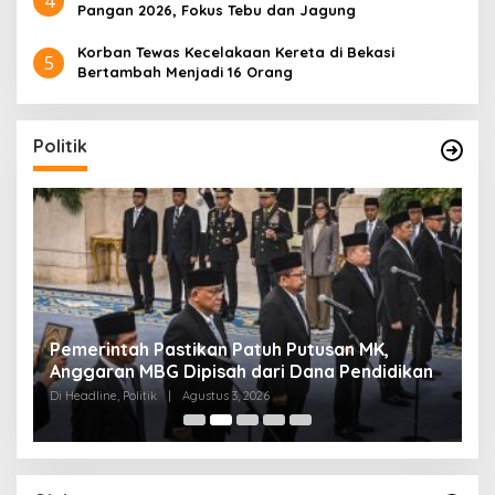
4
Pangan 2026, Fokus Tebu dan Jagung
Korban Tewas Kecelakaan Kereta di Bekasi
5
Bertambah Menjadi 16 Orang
Politik
Pemerintah Pastikan Patuh Putusan MK,
K
Anggaran MBG Dipisah dari Dana Pendidikan
Pi
Di Headline, Politik
|
Agustus 3, 2026
Di 