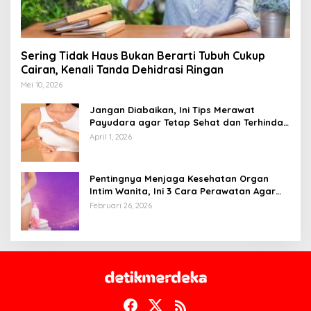
Sering Tidak Haus Bukan Berarti Tubuh Cukup
Cairan, Kenali Tanda Dehidrasi Ringan
Mei 10, 2026
Jangan Diabaikan, Ini Tips Merawat
Payudara agar Tetap Sehat dan Terhindar
dari Risiko Penyakit
April 1, 2026
Pentingnya Menjaga Kesehatan Organ
Intim Wanita, Ini 3 Cara Perawatan Agar
Tetap Bersih
Februari 26, 2026