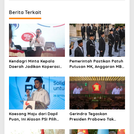
Berita Terkait
Kendagri Minta Kepala
Pemerintah Pastikan Patuh
Daerah Jadikan Koperasi
Putusan MK, Anggaran MBG
Merah Putih Penggerak
Dipisah dari Dana
Ekonomi Desa
Pendidikan
Kaesang Maju dari Dapil
Gerindra Tegaskan
Puan, Ini Alasan PSI Pilih
Presiden Prabowo Tak
Solo
Pernah Intervensi Kasus
Hukum Febrie