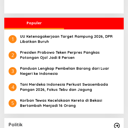
Solo
Pernah Intervensi Kasus
Hukum Febrie
Populer
UU Ketenagakerjaan Target Rampung 2026, DPR
1
Libatkan Buruh
Presiden Prabowo Teken Perpres Pangkas
2
Potongan Ojol Jadi 8 Persen
Panduan Lengkap Pembelian Barang dari Luar
3
Negeri ke Indonesia
Tani Merdeka Indonesia Perkuat Swasembada
4
Pangan 2026, Fokus Tebu dan Jagung
Korban Tewas Kecelakaan Kereta di Bekasi
5
Bertambah Menjadi 16 Orang
Politik