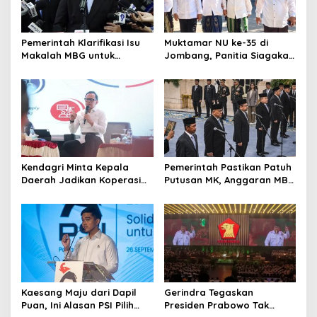
Pemerintah Klarifikasi Isu
Muktamar NU ke-35 di
Makalah MBG untuk
Jombang, Panitia Siagakan
Nominasi Nobel
3 Posko Kesehatan 24 Jam
Perdamaian 2026
Kendagri Minta Kepala
Pemerintah Pastikan Patuh
Daerah Jadikan Koperasi
Putusan MK, Anggaran MBG
Merah Putih Penggerak
Dipisah dari Dana
Ekonomi Desa
Pendidikan
Kaesang Maju dari Dapil
Gerindra Tegaskan
Puan, Ini Alasan PSI Pilih
Presiden Prabowo Tak