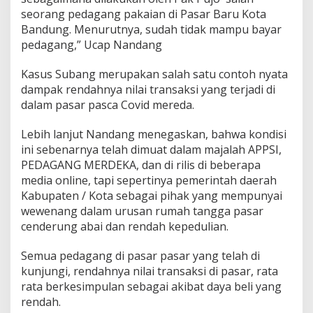
i
seorang pedagang pakaian di Pasar Baru Kota
h
Bandung. Menurutnya, sudah tidak mampu bayar
a
pedagang,” Ucap Nandang
t
,
Kasus Subang merupakan salah satu contoh nyata
3
0
dampak rendahnya nilai transaksi yang terjadi di
%
dalam pasar pasca Covid mereda.
-
5
Lebih lanjut Nandang menegaskan, bahwa kondisi
0
ini sebenarnya telah dimuat dalam majalah APPSI,
%
K
PEDAGANG MERDEKA, dan di rilis di beberapa
i
media online, tapi sepertinya pemerintah daerah
o
Kabupaten / Kota sebagai pihak yang mempunyai
s
wewenang dalam urusan rumah tangga pasar
T
u
cenderung abai dan rendah kepedulian.
t
u
Semua pedagang di pasar pasar yang telah di
p
kunjungi, rendahnya nilai transaksi di pasar, rata
rata berkesimpulan sebagai akibat daya beli yang
rendah.