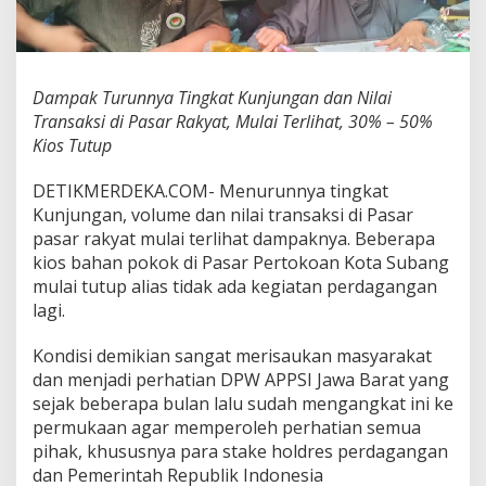
t
K
u
n
j
Dampak Turunnya Tingkat Kunjungan dan Nilai
u
Transaksi di Pasar Rakyat, Mulai Terlihat, 30% – 50%
n
Kios Tutup
g
a
n
DETIKMERDEKA.COM- Menurunnya tingkat
d
Kunjungan, volume dan nilai transaksi di Pasar
a
pasar rakyat mulai terlihat dampaknya. Beberapa
n
kios bahan pokok di Pasar Pertokoan Kota Subang
N
mulai tutup alias tidak ada kegiatan perdagangan
i
l
lagi.
a
i
Kondisi demikian sangat merisaukan masyarakat
T
dan menjadi perhatian DPW APPSI Jawa Barat yang
r
sejak beberapa bulan lalu sudah mengangkat ini ke
a
n
permukaan agar memperoleh perhatian semua
s
pihak, khususnya para stake holdres perdagangan
a
dan Pemerintah Republik Indonesia
k