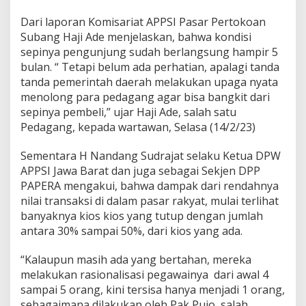
s
Dari laporan Komisariat APPSI Pasar Pertokoan
i
d
Subang Haji Ade menjelaskan, bahwa kondisi
i
sepinya pengunjung sudah berlangsung hampir 5
P
bulan. “ Tetapi belum ada perhatian, apalagi tanda
a
tanda pemerintah daerah melakukan upaga nyata
s
a
menolong para pedagang agar bisa bangkit dari
r
sepinya pembeli,” ujar Haji Ade, salah satu
R
Pedagang, kepada wartawan, Selasa (14/2/23)
a
k
Sementara H Nandang Sudrajat selaku Ketua DPW
y
a
APPSI Jawa Barat dan juga sebagai Sekjen DPP
t
PAPERA mengakui, bahwa dampak dari rendahnya
,
nilai transaksi di dalam pasar rakyat, mulai terlihat
M
banyaknya kios kios yang tutup dengan jumlah
u
antara 30% sampai 50%, dari kios yang ada.
l
a
i
“Kalaupun masih ada yang bertahan, mereka
T
melakukan rasionalisasi pegawainya dari awal 4
e
sampai 5 orang, kini tersisa hanya menjadi 1 orang,
r
sebagaimana dilakukan oleh Pak Pujo salah
l