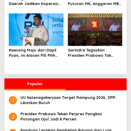
Daerah Jadikan Koperasi
Putusan MK, Anggaran MBG
Merah Putih Penggerak
Dipisah dari Dana
Ekonomi Desa
Pendidikan
Kaesang Maju dari Dapil
Gerindra Tegaskan
Puan, Ini Alasan PSI Pilih
Presiden Prabowo Tak
Solo
Pernah Intervensi Kasus
Hukum Febrie
Populer
UU Ketenagakerjaan Target Rampung 2026, DPR
1
Libatkan Buruh
Presiden Prabowo Teken Perpres Pangkas
2
Potongan Ojol Jadi 8 Persen
Panduan Lengkap Pembelian Barang dari Luar