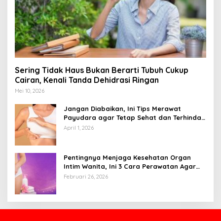
Sering Tidak Haus Bukan Berarti Tubuh Cukup
Cairan, Kenali Tanda Dehidrasi Ringan
Mei 10, 2026
Jangan Diabaikan, Ini Tips Merawat
Payudara agar Tetap Sehat dan Terhindar
dari Risiko Penyakit
April 1, 2026
Pentingnya Menjaga Kesehatan Organ
Intim Wanita, Ini 3 Cara Perawatan Agar
Tetap Bersih
Februari 26, 2026