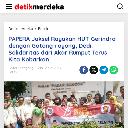
L
e
w
a
t
i
Detikmerdeka
/
Politik
P
k
A
PAPERA Jaksel Rayakan HUT Gerindra
e
P
k
E
dengan Gotong-royong, Dedi:
o
R
Solidaritas dari Akar Rumput Terus
n
A
Kita Kobarkan
t
J
e
a
Editor Pedagang
Februari 5, 2023
n
k
Politik
s
e
l
R
a
y
a
k
a
n
H