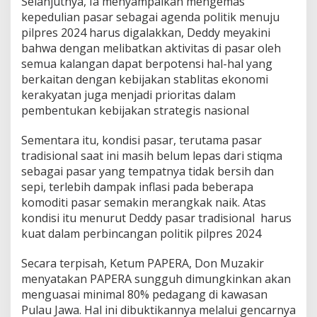
Selanjutnya, Ia menyampaikan mengemas
A
kepedulian pasar sebagai agenda politik menuju
k
pilpres 2024 harus digalakkan, Deddy meyakini
a
bahwa dengan melibatkan aktivitas di pasar oleh
r
R
semua kalangan dapat berpotensi hal-hal yang
u
berkaitan dengan kebijakan stablitas ekonomi
m
kerakyatan juga menjadi prioritas dalam
p
pembentukan kebijakan strategis nasional
u
t
T
Sementara itu, kondisi pasar, terutama pasar
e
tradisional saat ini masih belum lepas dari stiqma
r
sebagai pasar yang tempatnya tidak bersih dan
u
sepi, terlebih dampak inflasi pada beberapa
s
komoditi pasar semakin merangkak naik. Atas
K
i
kondisi itu menurut Deddy pasar tradisional harus
t
kuat dalam perbincangan politik pilpres 2024
a
K
Secara terpisah, Ketum PAPERA, Don Muzakir
o
menyatakan PAPERA sungguh dimungkinkan akan
b
a
menguasai minimal 80% pedagang di kawasan
r
Pulau Jawa. Hal ini dibuktikannya melalui gencarnya