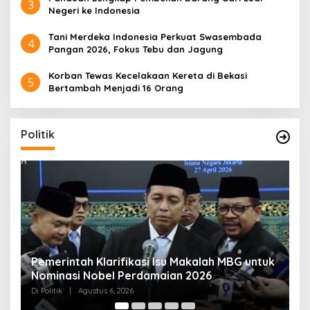
3
Negeri ke Indonesia
Tani Merdeka Indonesia Perkuat Swasembada
4
Pangan 2026, Fokus Tebu dan Jagung
Korban Tewas Kecelakaan Kereta di Bekasi
5
Bertambah Menjadi 16 Orang
Politik
uk
Muktamar NU ke-35 di Jombang, Panitia
K
Siagakan 3 Posko Kesehatan 24 Jam
K
D
Di Politik
|
Agustus 6, 2026
Di 