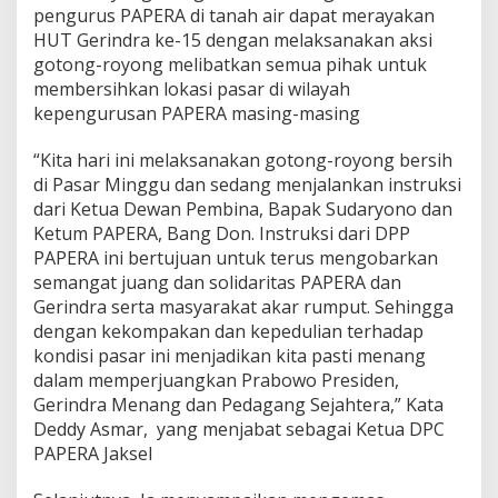
pengurus PAPERA di tanah air dapat merayakan
y
o
HUT Gerindra ke-15 dengan melaksanakan aksi
n
gotong-royong melibatkan semua pihak untuk
g
membersihkan lokasi pasar di wilayah
,
kepengurusan PAPERA masing-masing
D
e
d
“Kita hari ini melaksanakan gotong-royong bersih
i
di Pasar Minggu dan sedang menjalankan instruksi
:
dari Ketua Dewan Pembina, Bapak Sudaryono dan
S
Ketum PAPERA, Bang Don. Instruksi dari DPP
o
l
PAPERA ini bertujuan untuk terus mengobarkan
i
semangat juang dan solidaritas PAPERA dan
d
Gerindra serta masyarakat akar rumput. Sehingga
a
dengan kekompakan dan kepedulian terhadap
r
kondisi pasar ini menjadikan kita pasti menang
i
t
dalam memperjuangkan Prabowo Presiden,
a
Gerindra Menang dan Pedagang Sejahtera,” Kata
s
Deddy Asmar, yang menjabat sebagai Ketua DPC
d
PAPERA Jaksel
a
r
i