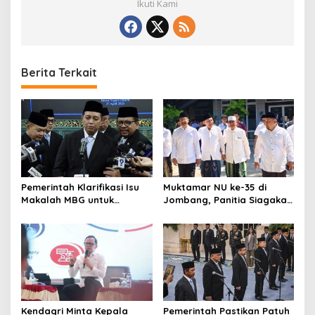
Ikuti Kami
Berita Terkait
Pemerintah Klarifikasi Isu
Muktamar NU ke-35 di
Makalah MBG untuk
Jombang, Panitia Siagakan
Nominasi Nobel
3 Posko Kesehatan 24 Jam
Perdamaian 2026
Kendagri Minta Kepala
Pemerintah Pastikan Patuh