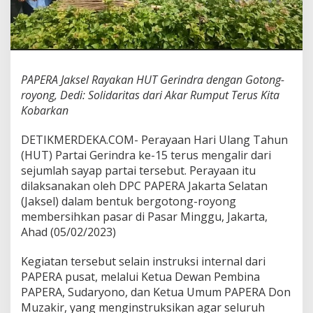
U
T
G
e
r
i
PAPERA Jaksel Rayakan HUT Gerindra dengan Gotong-
n
royong, Dedi: Solidaritas dari Akar Rumput Terus Kita
d
r
Kobarkan
a
d
DETIKMERDEKA.COM-
Perayaan Hari Ulang Tahun
e
(HUT) Partai Gerindra ke-15 terus mengalir dari
n
sejumlah sayap partai tersebut. Perayaan itu
g
a
dilaksanakan oleh DPC PAPERA Jakarta Selatan
n
(Jaksel) dalam bentuk bergotong-royong
G
membersihkan pasar di Pasar Minggu, Jakarta,
o
Ahad (05/02/2023)
t
o
n
Kegiatan tersebut selain instruksi internal dari
g
PAPERA pusat, melalui Ketua Dewan Pembina
-
PAPERA, Sudaryono, dan Ketua Umum PAPERA Don
r
Muzakir, yang menginstruksikan agar seluruh
o