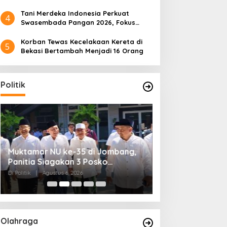
Tani Merdeka Indonesia Perkuat
4
Swasembada Pangan 2026, Fokus
Tebu dan Jagung
Korban Tewas Kecelakaan Kereta di
5
Bekasi Bertambah Menjadi 16 Orang
Politik
Muktamar NU ke-35 di Jombang,
Kendagri Minta 
Panitia Siagakan 3 Posko
Jadikan Koperasi
Kesehatan 24 Jam
Penggerak Ekon
Di Politik
|
Agustus 6, 2026
Di Headline, Politik
|
Ag
Olahraga