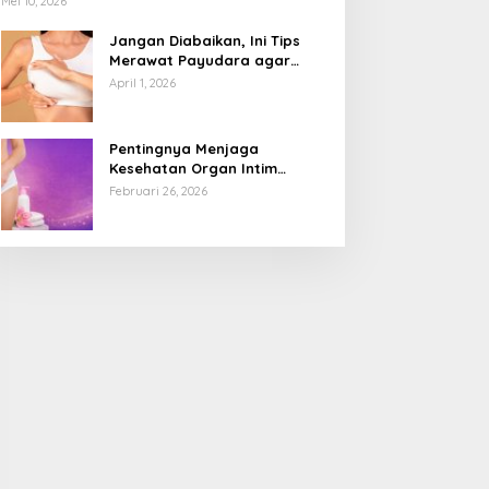
Mei 10, 2026
Jangan Diabaikan, Ini Tips
Merawat Payudara agar
Tetap Sehat dan Terhindar
April 1, 2026
dari Risiko Penyakit
Pentingnya Menjaga
Kesehatan Organ Intim
Wanita, Ini 3 Cara Perawatan
Februari 26, 2026
Agar Tetap Bersih