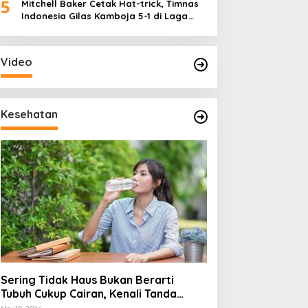
5
Mitchell Baker Cetak Hat-trick, Timnas
Indonesia Gilas Kamboja 5-1 di Laga
Perdana Piala AFF 2026
Video
Kesehatan
Sering Tidak Haus Bukan Berarti
Tubuh Cukup Cairan, Kenali Tanda
Dehidrasi Ringan