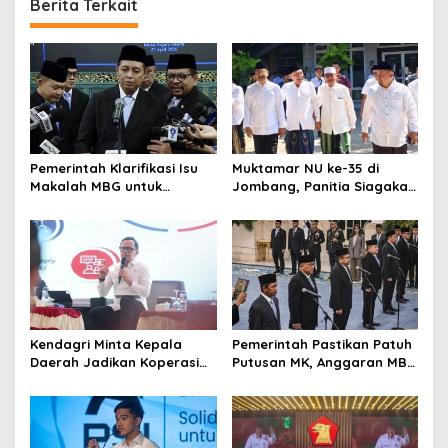
Berita Terkait
Pemerintah Klarifikasi Isu
Muktamar NU ke-35 di
Makalah MBG untuk
Jombang, Panitia Siagakan
Nominasi Nobel
3 Posko Kesehatan 24 Jam
Perdamaian 2026
Kendagri Minta Kepala
Pemerintah Pastikan Patuh
Daerah Jadikan Koperasi
Putusan MK, Anggaran MBG
Merah Putih Penggerak
Dipisah dari Dana
Ekonomi Desa
Pendidikan