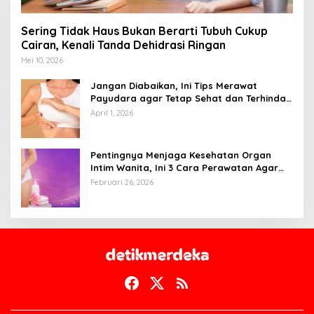
Sering Tidak Haus Bukan Berarti Tubuh Cukup
Cairan, Kenali Tanda Dehidrasi Ringan
Mei 10, 2026
Jangan Diabaikan, Ini Tips Merawat
Payudara agar Tetap Sehat dan Terhindar
dari Risiko Penyakit
April 1, 2026
Pentingnya Menjaga Kesehatan Organ
Intim Wanita, Ini 3 Cara Perawatan Agar
Tetap Bersih
Februari 26, 2026