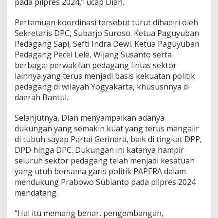
pada pilpres 2024,” ucap Dian.
a
n
Pertemuan koordinasi tersebut turut dihadiri oleh
t
Sekretaris DPC, Subarjo Suroso. Ketua Paguyuban
o
S
Pedagang Sapi, Sefti Indra Dewi. Ketua Paguyuban
e
Pedagang Pecel Lele, Wijang Susanto serta
m
berbagai perwakilan pedagang lintas sektor
a
lainnya yang terus menjadi basis kekuatan politik
k
pedagang di wilayah Yogyakarta, khususnnya di
i
n
daerah Bantul.
M
e
Selanjutnya, Dian menyampaikan adanya
l
dukungan yang semakin kuat yang terus mengalir
u
di tubuh sayap Partai Gerindra, baik di tingkat DPP,
a
s
DPD hinga DPC. Dukungan ini katanya hampir
d
seluruh sektor pedagang telah menjadi kesatuan
a
yang utuh bersama garis politik PAPERA dalam
n
mendukung Prabowo Subianto pada pilpres 2024
M
e
mendatang.
n
g
“Hal itu memang benar, pengembangan,