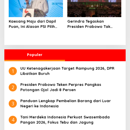
Kaesang Maju dari Dapil
Gerindra Tegaskan
Puan, Ini Alasan PSI Pilih
Presiden Prabowo Tak
Solo
Pernah Intervensi Kasus
Hukum Febrie
Populer
UU Ketenagakerjaan Target Rampung 2026, DPR
1
Libatkan Buruh
Presiden Prabowo Teken Perpres Pangkas
2
Potongan Ojol Jadi 8 Persen
Panduan Lengkap Pembelian Barang dari Luar
3
Negeri ke Indonesia
Tani Merdeka Indonesia Perkuat Swasembada
4
Pangan 2026, Fokus Tebu dan Jagung