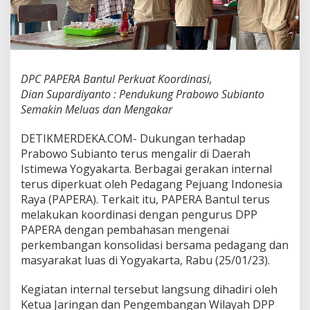
a
t
K
o
o
r
DPC PAPERA Bantul Perkuat Koordinasi,
d
Dian Supardiyanto : Pendukung Prabowo Subianto
i
n
Semakin Meluas dan Mengakar
a
s
DETIKMERDEKA.COM- Dukungan terhadap
i
Prabowo Subianto terus mengalir di Daerah
,
Istimewa Yogyakarta. Berbagai gerakan internal
D
i
terus diperkuat oleh Pedagang Pejuang Indonesia
a
Raya (PAPERA). Terkait itu, PAPERA Bantul terus
n
melakukan koordinasi dengan pengurus DPP
S
PAPERA dengan pembahasan mengenai
u
perkembangan konsolidasi bersama pedagang dan
p
a
masyarakat luas di Yogyakarta, Rabu (25/01/23).
r
d
Kegiatan internal tersebut langsung dihadiri oleh
i
Ketua Jaringan dan Pengembangan Wilayah DPP
y