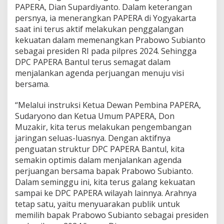
PAPERA, Dian Supardiyanto. Dalam keterangan
a
n
persnya, ia menerangkan PAPERA di Yogyakarta
t
saat ini terus aktif melakukan penggalangan
o
kekuatan dalam memenangkan Prabowo Subianto
:
sebagai presiden RI pada pilpres 2024. Sehingga
P
e
DPC PAPERA Bantul terus semagat dalam
n
menjalankan agenda perjuangan menuju visi
d
bersama.
u
k
“Melalui instruksi Ketua Dewan Pembina PAPERA,
u
n
Sudaryono dan Ketua Umum PAPERA, Don
g
Muzakir, kita terus melakukan pengembangan
P
jaringan seluas-luasnya. Dengan aktifnya
r
penguatan struktur DPC PAPERA Bantul, kita
a
semakin optimis dalam menjalankan agenda
b
o
perjuangan bersama bapak Prabowo Subianto.
w
Dalam seminggu ini, kita terus galang kekuatan
o
sampai ke DPC PAPERA wilayah lainnya. Arahnya
S
tetap satu, yaitu menyuarakan publik untuk
u
b
memilih bapak Prabowo Subianto sebagai presiden
i