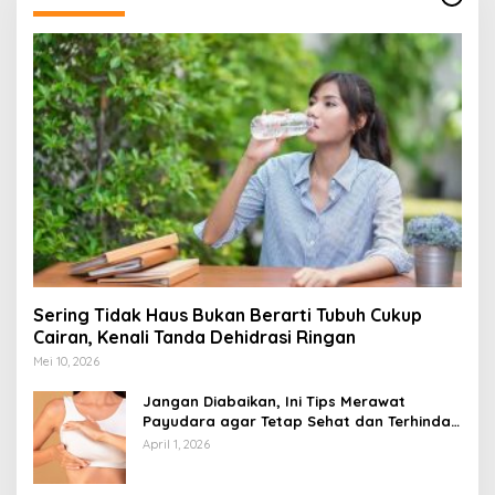
Sering Tidak Haus Bukan Berarti Tubuh Cukup
Cairan, Kenali Tanda Dehidrasi Ringan
Mei 10, 2026
Jangan Diabaikan, Ini Tips Merawat
Payudara agar Tetap Sehat dan Terhindar
dari Risiko Penyakit
April 1, 2026