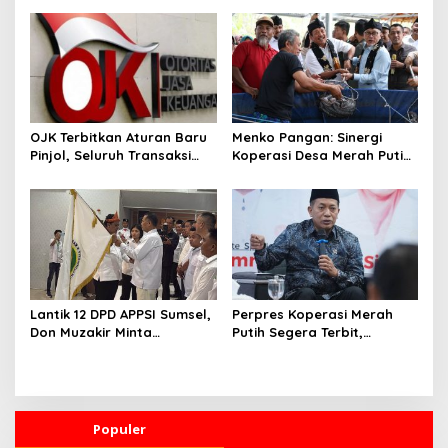
Belum Ada Negosiasi
dengan Washington
OJK Terbitkan Aturan Baru
Menko Pangan: Sinergi
Pinjol, Seluruh Transaksi
Koperasi Desa Merah Putih
Wajib Dilaporkan
dan MBG Pastikan Buka
Pasar Baru
Lantik 12 DPD APPSI Sumsel,
Perpres Koperasi Merah
Don Muzakir Minta
Putih Segera Terbit,
Pengurus Kawal Ekonomi
Pemerintah Siapkan
Kerakyatan
Operasional dan 29.830
Manajer Koperasi
Populer