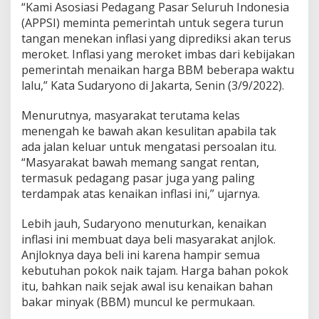
“Kami Asosiasi Pedagang Pasar Seluruh Indonesia
i
(APPSI) meminta pemerintah untuk segera turun
t
a
tangan menekan inflasi yang diprediksi akan terus
s
meroket. Inflasi yang meroket imbas dari kebijakan
H
pemerintah menaikan harga BBM beberapa waktu
a
lalu,” Kata Sudaryono di Jakarta, Senin (3/9/2022).
r
g
a
Menurutnya, masyarakat terutama kelas
P
menengah ke bawah akan kesulitan apabila tak
a
ada jalan keluar untuk mengatasi persoalan itu.
n
“Masyarakat bawah memang sangat rentan,
g
a
termasuk pedagang pasar juga yang paling
n
terdampak atas kenaikan inflasi ini,” ujarnya.
Lebih jauh, Sudaryono menuturkan, kenaikan
inflasi ini membuat daya beli masyarakat anjlok.
Anjloknya daya beli ini karena hampir semua
kebutuhan pokok naik tajam. Harga bahan pokok
itu, bahkan naik sejak awal isu kenaikan bahan
bakar minyak (BBM) muncul ke permukaan.