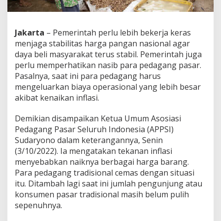
t
a
h
Jakarta
– Pemerintah perlu lebih bekerja keras
L
e
menjaga stabilitas harga pangan nasional agar
b
daya beli masyarakat terus stabil. Pemerintah juga
i
perlu memperhatikan nasib para pedagang pasar.
h
Pasalnya, saat ini para pedagang harus
O
p
mengeluarkan biaya operasional yang lebih besar
t
akibat kenaikan inflasi.
i
m
Demikian disampaikan Ketua Umum Asosiasi
a
Pedagang Pasar Seluruh Indonesia (APPSI)
l
J
Sudaryono dalam keterangannya, Senin
a
(3/10/2022). Ia mengatakan tekanan inflasi
g
menyebabkan naiknya berbagai harga barang.
a
Para pedagang tradisional cemas dengan situasi
S
itu. Ditambah lagi saat ini jumlah pengunjung atau
t
a
konsumen pasar tradisional masih belum pulih
b
sepenuhnya.
i
l