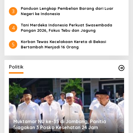
Panduan Lengkap Pembelian Barang dari Luar
3
Negeri ke Indonesia
Tani Merdeka Indonesia Perkuat Swasembada
4
Pangan 2026, Fokus Tebu dan Jagung
Korban Tewas Kecelakaan Kereta di Bekasi
5
Bertambah Menjadi 16 Orang
Politik
uk
Muktamar NU ke-35 di Jombang, Panitia
K
Siagakan 3 Posko Kesehatan 24 Jam
K