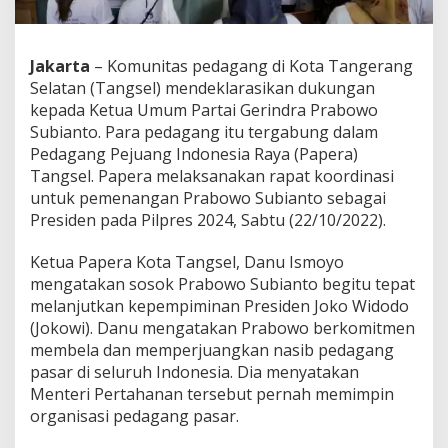
g
s
e
Jakarta
– Komunitas pedagang di Kota Tangerang
l
D
Selatan (Tangsel) mendeklarasikan dukungan
e
kepada Ketua Umum Partai Gerindra Prabowo
k
Subianto. Para pedagang itu tergabung dalam
l
Pedagang Pejuang Indonesia Raya (Papera)
a
r
Tangsel. Papera melaksanakan rapat koordinasi
a
untuk pemenangan Prabowo Subianto sebagai
s
Presiden pada Pilpres 2024, Sabtu (22/10/2022).
i
D
Ketua Papera Kota Tangsel, Danu Ismoyo
u
k
mengatakan sosok Prabowo Subianto begitu tepat
u
melanjutkan kepempiminan Presiden Joko Widodo
n
(Jokowi). Danu mengatakan Prabowo berkomitmen
g
membela dan memperjuangkan nasib pedagang
P
pasar di seluruh Indonesia. Dia menyatakan
r
a
Menteri Pertahanan tersebut pernah memimpin
b
organisasi pedagang pasar.
o
w