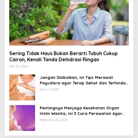
Sering Tidak Haus Bukan Berarti Tubuh Cukup
Cairan, Kenali Tanda Dehidrasi Ringan
Mei 10, 2026
Jangan Diabaikan, Ini Tips Merawat
Payudara agar Tetap Sehat dan Terhindar
dari Risiko Penyakit
April 1, 2026
Pentingnya Menjaga Kesehatan Organ
Intim Wanita, Ini 3 Cara Perawatan Agar
Tetap Bersih
Februari 26, 2026