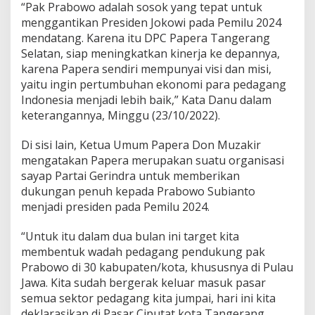
“Pak Prabowo adalah sosok yang tepat untuk
o
menggantikan Presiden Jokowi pada Pemilu 2024
S
u
mendatang. Karena itu DPC Papera Tangerang
b
Selatan, siap meningkatkan kinerja ke depannya,
i
karena Papera sendiri mempunyai visi dan misi,
a
yaitu ingin pertumbuhan ekonomi para pedagang
n
t
Indonesia menjadi lebih baik,” Kata Danu dalam
o
keterangannya, Minggu (23/10/2022).
Di sisi lain, Ketua Umum Papera Don Muzakir
mengatakan Papera merupakan suatu organisasi
sayap Partai Gerindra untuk memberikan
dukungan penuh kepada Prabowo Subianto
menjadi presiden pada Pemilu 2024.
“Untuk itu dalam dua bulan ini target kita
membentuk wadah pedagang pendukung pak
Prabowo di 30 kabupaten/kota, khususnya di Pulau
Jawa. Kita sudah bergerak keluar masuk pasar
semua sektor pedagang kita jumpai, hari ini kita
deklarasikan di Pasar Ciputat kota Tangerang