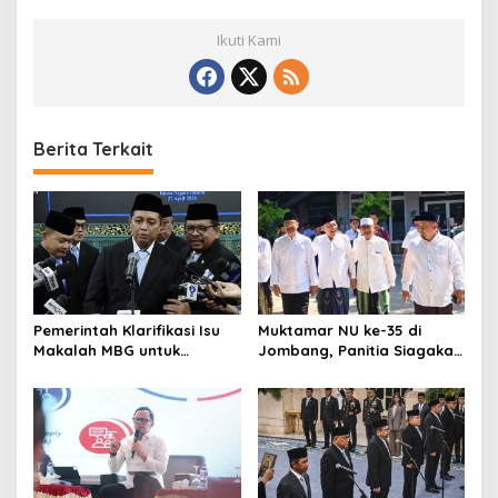
Ikuti Kami
Berita Terkait
Pemerintah Klarifikasi Isu
Muktamar NU ke-35 di
Makalah MBG untuk
Jombang, Panitia Siagakan
Nominasi Nobel
3 Posko Kesehatan 24 Jam
Perdamaian 2026