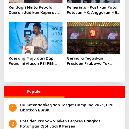
Kendagri Minta Kepala
Pemerintah Pastikan Patuh
Daerah Jadikan Koperasi
Putusan MK, Anggaran MBG
Merah Putih Penggerak
Dipisah dari Dana
Ekonomi Desa
Pendidikan
Kaesang Maju dari Dapil
Gerindra Tegaskan
Puan, Ini Alasan PSI Pilih
Presiden Prabowo Tak
Solo
Pernah Intervensi Kasus
Hukum Febrie
Populer
UU Ketenagakerjaan Target Rampung 2026, DPR
1
Libatkan Buruh
Presiden Prabowo Teken Perpres Pangkas
2
Potongan Ojol Jadi 8 Persen