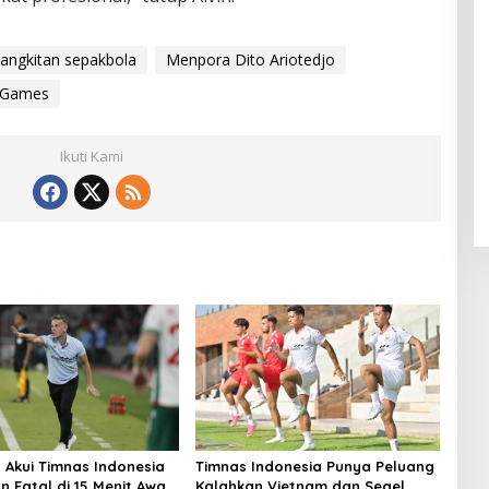
bangkitan sepakbola
Menpora Dito Ariotedjo
 Games
Ikuti Kami
Akui Timnas Indonesia
Timnas Indonesia Punya Peluang
 Fatal di 15 Menit Awal,
Kalahkan Vietnam dan Segel