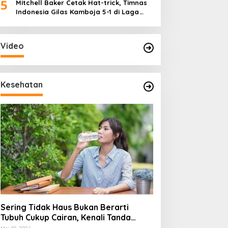
5
Mitchell Baker Cetak Hat-trick, Timnas
Indonesia Gilas Kamboja 5-1 di Laga
Perdana Piala AFF 2026
Video
Kesehatan
Sering Tidak Haus Bukan Berarti
Tubuh Cukup Cairan, Kenali Tanda
Dehidrasi Ringan