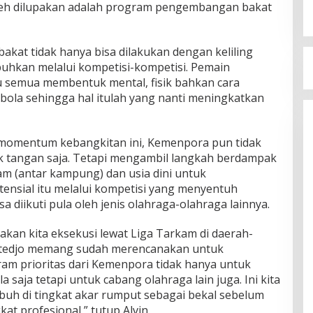
 boleh dilupakan adalah program pengembangan bakat
akat tidak hanya bisa dilakukan dengan keliling
buhkan melalui kompetisi-kompetisi. Pemain
tu semua membentuk mental, fisik bahkan cara
ola sehingga hal itulah yang nanti meningkatkan
 momentum kebangkitan ini, Kemenpora pun tidak
k tangan saja. Tetapi mengambil langkah berdampak
m (antar kampung) dan usia dini untuk
nsial itu melalui kompetisi yang menyentuh
 diikuti pula oleh jenis olahraga-olahraga lainnya.
akan kita eksekusi lewat Liga Tarkam di daerah-
otedjo memang sudah merencanakan untuk
ram prioritas dari Kemenpora tidak hanya untuk
aja tetapi untuk cabang olahraga lain juga. Ini kita
buh di tingkat akar rumput sebagai bekal sebelum
kat profesional,” tutup Alvin.