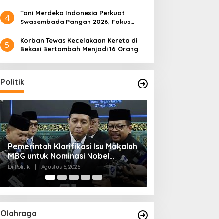
Tani Merdeka Indonesia Perkuat
4
Swasembada Pangan 2026, Fokus
Tebu dan Jagung
Korban Tewas Kecelakaan Kereta di
5
Bekasi Bertambah Menjadi 16 Orang
Politik
Muktamar NU ke-35 di Jombang,
Kendagri Minta 
Panitia Siagakan 3 Posko
Jadikan Koperasi
Kesehatan 24 Jam
Penggerak Ekon
Di Politik
|
Agustus 6, 2026
Di Headline, Politik
|
Ag
Olahraga