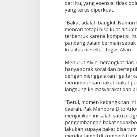
n
dari itu, yang esensial tidak
d
yang terus diperkuat.
o
n
“Bakat adalah bangkit. Namun b
e
s
mencari tetapi bisa kuat ditum
i
terbentuk karena kompetisi. I
a
pandang dalam bermain sepak b
kualitas mereka,” tegas Alvin.
Menurut Alvin, berangkat dari
hanya sorak sorai dan bertepu
dengan menggalakan liga tarka
menumbuhkan bakat-bakat pote
langsung ke masyarakat dan bisa
“Betul, momen kebangkitan ini 
daerah. Pak Menpora Dito Ari
menjadikan ini salah satu prog
pengembangan bakat sepakbola s
lakukan supaya bakat bisa tum
mereka tampil di kompetisi ting