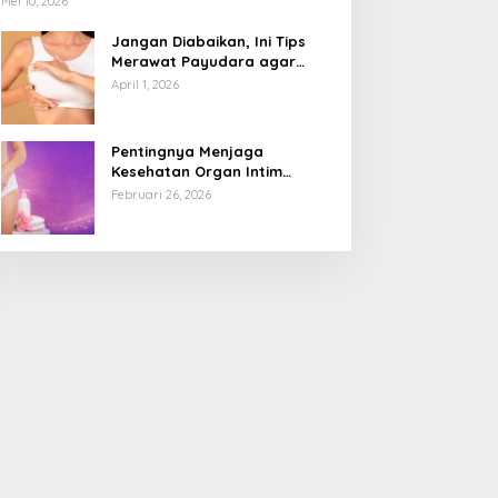
Mei 10, 2026
Jangan Diabaikan, Ini Tips
Merawat Payudara agar
Tetap Sehat dan Terhindar
April 1, 2026
dari Risiko Penyakit
Pentingnya Menjaga
Kesehatan Organ Intim
Wanita, Ini 3 Cara Perawatan
Februari 26, 2026
Agar Tetap Bersih