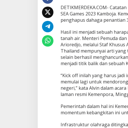
f
DETIKMERDEKA.COM- Catatan bar
f
SEA Games 2023 Kamboja. Kemen
”
penghapus dahaga penantian 3
K
e
b
Hasil ini menjadi sebuah hara
a
tanah air. Menteri Pemuda dan
n
Arioredjo, melalui Staf Khusus
g
Thailand mempunyai arti yang 
k
i
selain berhasil menghancurkan
t
menjadi titik balik dan sebuah 
a
n
“Kick off inilah yang harus jad
S
memulai lagi untuk mendorong
e
p
negeri,” kata Alvin dalam acara 
a
laman resmi Kemenpora, Mingg
k
B
Pemerintah dalam hal ini Keme
o
momentum kebangkitan ini un
l
a
I
Infrastruktur olahraga ditingka