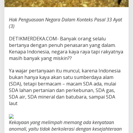
a
l
a
Hak Penguasaan Negara Dalam Konteks Pasal 33 Ayat
m
K
(3)
o
n
DETIKMERDEKA.COM- Banyak orang selalu
t
bertanya dengan penuh penasaran yang dalam.
e
Kenapa Indonesia, negara kaya raya tapi rakyatnya
k
s
masih banyak yang miskin??
P
a
Ya wajar pertanyaan itu muncul, karena Indonesia
s
bukan hanya kaya akan satu sumberdaya alam
a
(SDA), tetapi bermacam – macam SDA ada, mulai
l
3
SDA lahan pertanian dan perkebunan, SDA gas,
3
SDA air, SDA mineral dan batubara, sampai SDA
A
laut
y
a
t
(
Kekayaan yang melimpah memang ada kenyataan
3
anomali, yaitu tidak berkolerasi dengan kesejahteraan
)