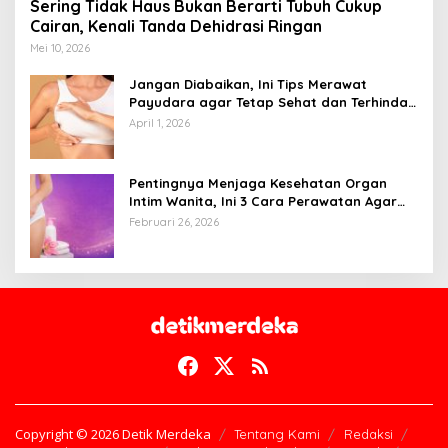
Sering Tidak Haus Bukan Berarti Tubuh Cukup
Cairan, Kenali Tanda Dehidrasi Ringan
Mei 10, 2026
Jangan Diabaikan, Ini Tips Merawat
Payudara agar Tetap Sehat dan Terhindar
dari Risiko Penyakit
April 1, 2026
Pentingnya Menjaga Kesehatan Organ
Intim Wanita, Ini 3 Cara Perawatan Agar
Tetap Bersih
Februari 26, 2026
Copyright © 2026 Detik Merdeka
Tentang Kami
Redaksi