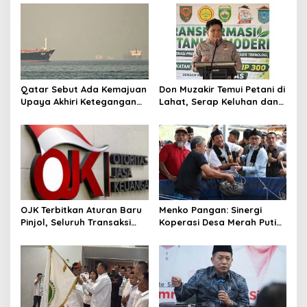
Qatar Sebut Ada Kemajuan
Don Muzakir Temui Petani di
Upaya Akhiri Ketegangan
Lahat, Serap Keluhan dan
AS-Iran, Teheran Tegaskan
Harapan Saat Panen Raya
Belum Ada Negosiasi
dengan Washington
OJK Terbitkan Aturan Baru
Menko Pangan: Sinergi
Pinjol, Seluruh Transaksi
Koperasi Desa Merah Putih
Wajib Dilaporkan
dan MBG Pastikan Buka
Pasar Baru