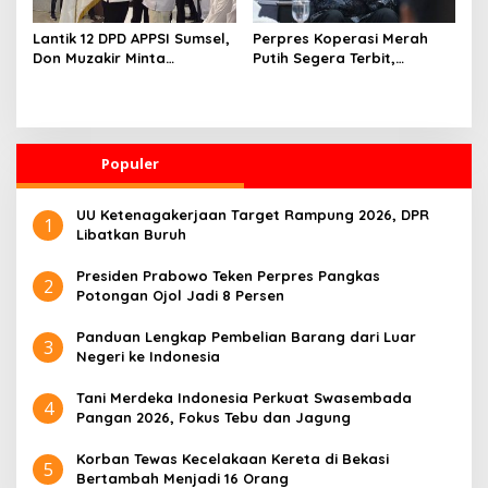
Lantik 12 DPD APPSI Sumsel,
Perpres Koperasi Merah
Don Muzakir Minta
Putih Segera Terbit,
Pengurus Kawal Ekonomi
Pemerintah Siapkan
Kerakyatan
Operasional dan 29.830
Manajer Koperasi
Populer
UU Ketenagakerjaan Target Rampung 2026, DPR
1
Libatkan Buruh
Presiden Prabowo Teken Perpres Pangkas
2
Potongan Ojol Jadi 8 Persen
Panduan Lengkap Pembelian Barang dari Luar
3
Negeri ke Indonesia
Tani Merdeka Indonesia Perkuat Swasembada
4
Pangan 2026, Fokus Tebu dan Jagung
Korban Tewas Kecelakaan Kereta di Bekasi
5
Bertambah Menjadi 16 Orang