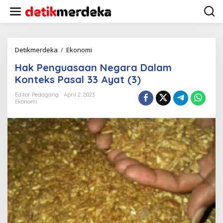
L
e
w
a
t
i
Detikmerdeka
/
Ekonomi
H
k
a
Hak Penguasaan Negara Dalam
e
k
k
P
Konteks Pasal 33 Ayat (3)
o
e
n
n
Editor Pedagang
April 2, 2023
t
Ekonomi
g
e
u
n
a
s
a
a
n
N
e
g
a
r
a
D