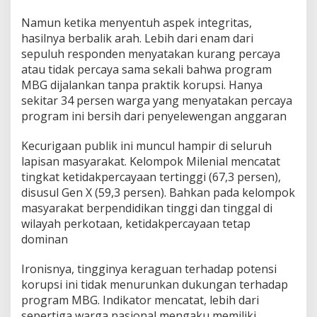
r
Namun ketika menyentuh aspek integritas,
i
t
hasilnya berbalik arah. Lebih dari enam dari
a
sepuluh responden menyatakan kurang percaya
s
atau tidak percaya sama sekali bahwa program
C
MBG dijalankan tanpa praktik korupsi. Hanya
u
r
sekitar 34 persen warga yang menyatakan percaya
i
program ini bersih dari penyelewengan anggaran
g
a
Kecurigaan publik ini muncul hampir di seluruh
S
lapisan masyarakat. Kelompok Milenial mencatat
a
r
tingkat ketidakpercayaan tertinggi (67,3 persen),
a
disusul Gen X (59,3 persen). Bahkan pada kelompok
t
masyarakat berpendidikan tinggi dan tinggal di
K
wilayah perkotaan, ketidakpercayaan tetap
o
dominan
r
u
p
Ironisnya, tingginya keraguan terhadap potensi
s
korupsi ini tidak menurunkan dukungan terhadap
i
program MBG. Indikator mencatat, lebih dari
sepertiga warga nasional mengaku memiliki