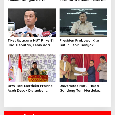
Peluang Hal Buruk Masuk
MBG, Ini yang Dilakukan
Lebih Dulu
Sudaryono
Tiket Upacara HUT RI ke 81
Presiden Prabowo: Kita
Jadi Rebutan, Lebih dari
Butuh Lebih Banyak
128 Ribu Orang Mendaftar
Ilmuwan untuk Perkuat
dalam Sehari
Sains dan Teknologi
DPW Tani Merdeka Provinsi
Universitas Nurul Huda
Aceh Desak Distanbun
Gandeng Tani Merdeka
Segera Cairkan Dana
Indonesia, Perkuat
Rehabilitasi Lahan
Pendampingan Petani dan
Pertanian Pascabanjir
Hilirisasi Riset Pertanian