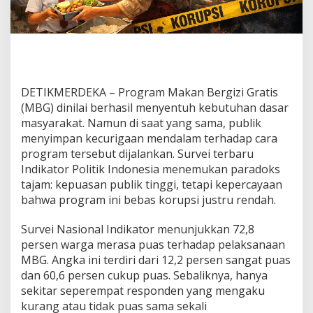
i
k
P
u
a
s
P
DETIKMERDEKA – Program Makan Bergizi Gratis
r
(MBG) dinilai berhasil menyentuh kebutuhan dasar
o
g
masyarakat. Namun di saat yang sama, publik
r
menyimpan kecurigaan mendalam terhadap cara
a
program tersebut dijalankan. Survei terbaru
m
Indikator Politik Indonesia menemukan paradoks
M
tajam: kepuasan publik tinggi, tetapi kepercayaan
B
G
bahwa program ini bebas korupsi justru rendah.
,
T
Survei Nasional Indikator menunjukkan 72,8
a
persen warga merasa puas terhadap pelaksanaan
p
MBG. Angka ini terdiri dari 12,2 persen sangat puas
i
M
dan 60,6 persen cukup puas. Sebaliknya, hanya
a
sekitar seperempat responden yang mengaku
y
kurang atau tidak puas sama sekali
o