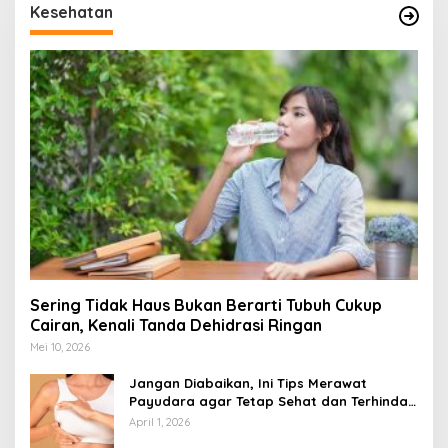
Kesehatan
Sering Tidak Haus Bukan Berarti Tubuh Cukup
Cairan, Kenali Tanda Dehidrasi Ringan
Mei 10, 2026
Jangan Diabaikan, Ini Tips Merawat
Payudara agar Tetap Sehat dan Terhindar
dari Risiko Penyakit
April 1, 2026